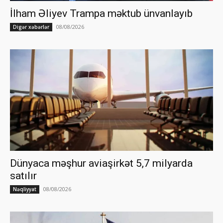
İlham Əliyev Trampa məktub ünvanlayıb
08/08/2026
Digər xəbərlər
Dünyaca məşhur aviaşirkət 5,7 milyarda
satılır
08/08/2026
Nəqliyyat