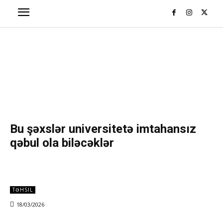
Bu şəxslər universitetə imtahansız
qəbul ola biləcəklər
TƏHSIL
18/03/2026