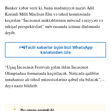
Banker xəbər verir ki, bunu mədəniyyət naziri Adil
Kərimli Milli Məclisin Elm və təhsil komitəsində
keçirilən “İncəsənət məktəblərinin mövcud vəziyyəti və
inkişaf perspektivləri” mövzusunda ictimai dinləmədə
deyib.
⚡️📲Təcili xəbərlər üçün bizi WhatsApp
kanalından izlə
“Uşaq İncəsənət Festivalı gələn ildən İncəsənət
Olimpiadası formatında keçiriləcək. Nəticədə qaliblər
imtahansız ali təhsil müəssisələrinə qəbul ola biləcək”, –
deyə nazir bildirib.
✦
Bu yazını sevimli AI