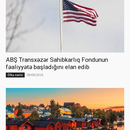
ABŞ Transxəzər Sahibkarlıq Fondunun
fəaliyyətə başladığını elan edib
08/08/2026
Ölkə xarici