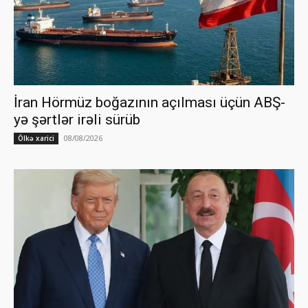
İran Hörmüz boğazının açılması üçün ABŞ-
yə şərtlər irəli sürüb
08/08/2026
Ölkə xarici