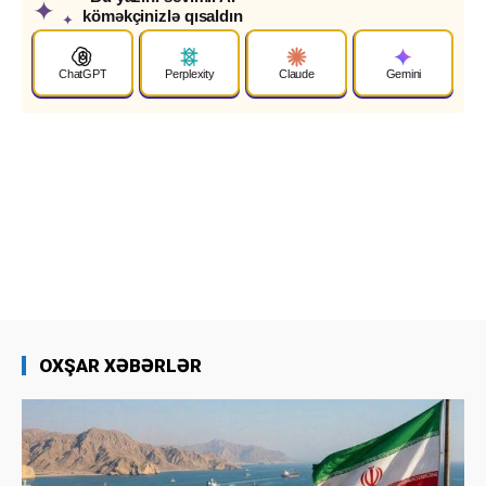
✦
köməkçinizlə qısaldın
✦
ChatGPT
Perplexity
Claude
Gemini
OXŞAR XƏBƏRLƏR