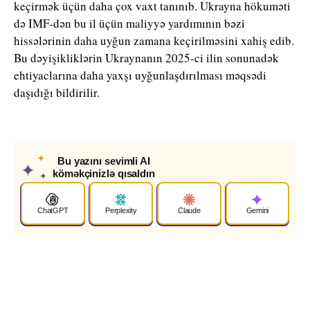
keçirmək üçün daha çox vaxt tanınıb. Ukrayna hökuməti
də IMF-dən bu il üçün maliyyə yardımının bəzi
hissələrinin daha uyğun zamana keçirilməsini xahiş edib.
Bu dəyişikliklərin Ukraynanın 2025-ci ilin sonunadək
ehtiyaclarına daha yaxşı uyğunlaşdırılması məqsədi
daşıdığı bildirilir.
✦
Bu yazını sevimli AI
✦
köməkçinizlə qısaldın
✦
ChatGPT
Perplexity
Claude
Gemini