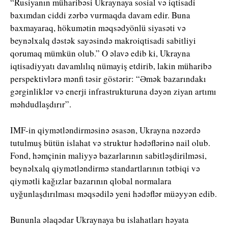
“Rusiyanın müharibəsi Ukraynaya sosial və iqtisadi
baxımdan ciddi zərbə vurmaqda davam edir. Buna
baxmayaraq, hökumətin məqsədyönlü siyasəti və
beynəlxalq dəstək sayəsində makroiqtisadi sabitliyi
qorumaq mümkün olub.” O əlavə edib ki, Ukrayna
iqtisadiyyatı davamlılıq nümayiş etdirib, lakin müharibə
perspektivlərə mənfi təsir göstərir: “Əmək bazarındakı
gərginliklər və enerji infrastrukturuna dəyən ziyan artımı
məhdudlaşdırır”.
IMF-in qiymətləndirməsinə əsasən, Ukrayna nəzərdə
tutulmuş bütün islahat və struktur hədəflərinə nail olub.
Fond, həmçinin maliyyə bazarlarının sabitləşdirilməsi,
beynəlxalq qiymətləndirmə standartlarının tətbiqi və
qiymətli kağızlar bazarının qlobal normalara
uyğunlaşdırılması məqsədilə yeni hədəflər müəyyən edib.
Bununla əlaqədar Ukraynaya bu islahatları həyata