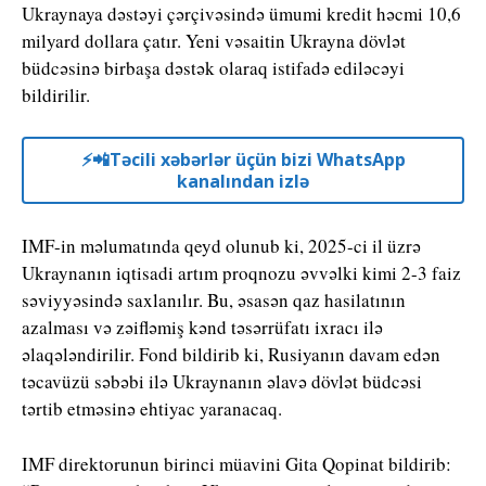
Ukraynaya dəstəyi çərçivəsində ümumi kredit həcmi 10,6
milyard dollara çatır. Yeni vəsaitin Ukrayna dövlət
büdcəsinə birbaşa dəstək olaraq istifadə ediləcəyi
bildirilir.
⚡️📲Təcili xəbərlər üçün bizi WhatsApp
kanalından izlə
IMF-in məlumatında qeyd olunub ki, 2025-ci il üzrə
Ukraynanın iqtisadi artım proqnozu əvvəlki kimi 2-3 faiz
səviyyəsində saxlanılır. Bu, əsasən qaz hasilatının
azalması və zəifləmiş kənd təsərrüfatı ixracı ilə
əlaqələndirilir. Fond bildirib ki, Rusiyanın davam edən
təcavüzü səbəbi ilə Ukraynanın əlavə dövlət büdcəsi
tərtib etməsinə ehtiyac yaranacaq.
IMF direktorunun birinci müavini Gita Qopinat bildirib: