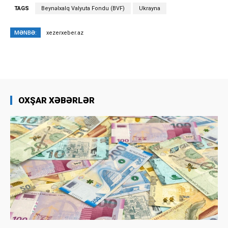
TAGS
Beynəlxalq Valyuta Fondu (BVF)
Ukrayna
MƏNBƏ:
xezerxeber.az
OXŞAR XƏBƏRLƏR