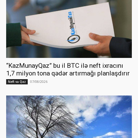
“KazMunayQaz” bu il BTC ilə neft ixracını
1,7 milyon tona qədər artırmağı planlaşdırır
07/08/2026
Neft və Qaz