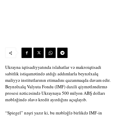
Ukrayna iqtisadiyyatında islahatlar və makroiqtisadi
sabitlik istiqamətində atdığı addımlarla beynəlxalq
maliyyə institutlarının etimadını qazanmaqda davam edir.
Beynəlxalq Valyuta Fondu (IMF) daxili qiymətləndirmə
prosesi nəticəsində Ukraynaya 500 milyon ABŞ dolları
məbləğində əlavə kredit ayırdığını açıqlayıb.
“Spiegel” nəşri yazır ki, bu məbləğlə birlikdə IMF-in