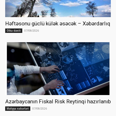
Həftəsonu güclü külək əsəcək – Xəbərdarlıq
07/08/2026
Ölkə daxili
Azərbaycanın Fiskal Risk Reytinqi hazırlanıb
07/08/2026
Maliyyə xəbərləri