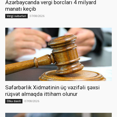
Azərbaycanda vergi borcları 4 milyard
manatı keçib
07/08/2026
Vergi xəbərləri
Səfərbərlik Xidmətinin üç vəzifəli şəxsi
rüşvət almaqda ittiham olunur
07/08/2026
Ölkə daxili