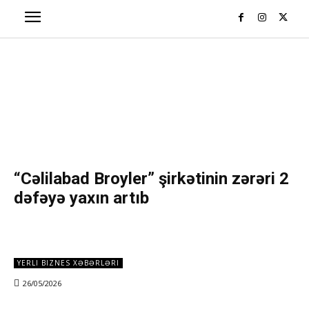
“Cəlilabad Broyler” şirkətinin zərəri 2
dəfəyə yaxın artıb
YERLI BIZNES XƏBƏRLƏRI
26/05/2026