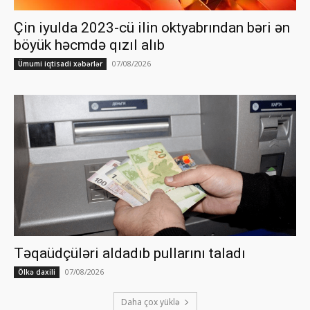
Çin iyulda 2023-cü ilin oktyabrından bəri ən
böyük həcmdə qızıl alıb
07/08/2026
Ümumi iqtisadi xəbərlər
Təqaüdçüləri aldadıb pullarını taladı
07/08/2026
Ölkə daxili
Daha çox yüklə