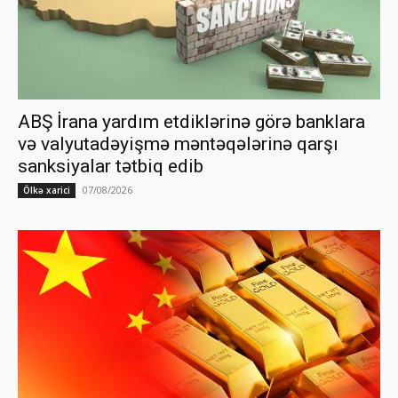
ABŞ İrana yardım etdiklərinə görə banklara
və valyutadəyişmə məntəqələrinə qarşı
sanksiyalar tətbiq edib
07/08/2026
Ölkə xarici