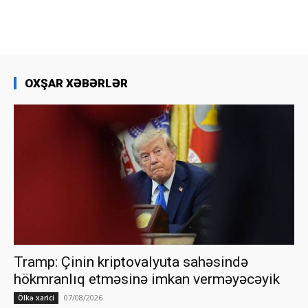
OXŞAR XƏBƏRLƏR
Tramp: Çinin kriptovalyuta sahəsində
hökmranlıq etməsinə imkan verməyəcəyik
07/08/2026
Ölkə xarici