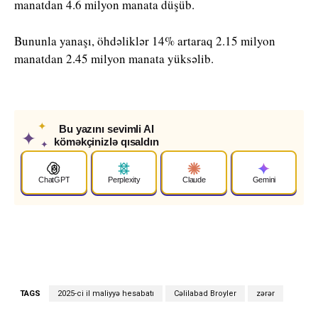
manatdan 4.6 milyon manata düşüb.
Bununla yanaşı, öhdəliklər 14% artaraq 2.15 milyon
manatdan 2.45 milyon manata yüksəlib.
✦
Bu yazını sevimli AI
✦
köməkçinizlə qısaldın
✦
ChatGPT
Perplexity
Claude
Gemini
TAGS
2025-ci il maliyyə hesabatı
Cəlilabad Broyler
zərər