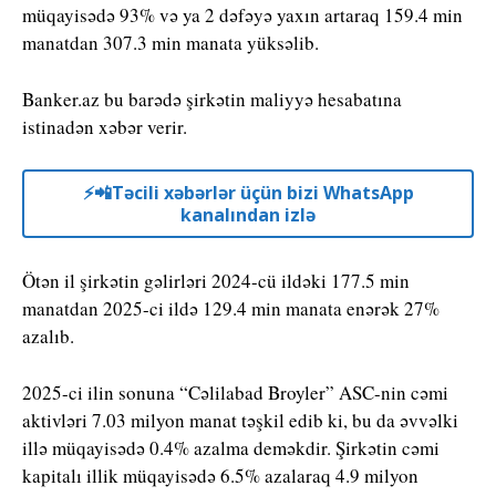
müqayisədə 93% və ya 2 dəfəyə yaxın artaraq 159.4 min
manatdan 307.3 min manata yüksəlib.
Banker.az bu barədə şirkətin maliyyə hesabatına
istinadən xəbər verir.
⚡️📲Təcili xəbərlər üçün bizi WhatsApp
kanalından izlə
Ötən il şirkətin gəlirləri 2024-cü ildəki 177.5 min
manatdan 2025-ci ildə 129.4 min manata enərək 27%
azalıb.
2025-ci ilin sonuna “Cəlilabad Broyler” ASC-nin cəmi
aktivləri 7.03 milyon manat təşkil edib ki, bu da əvvəlki
illə müqayisədə 0.4% azalma deməkdir. Şirkətin cəmi
kapitalı illik müqayisədə 6.5% azalaraq 4.9 milyon