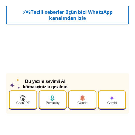
⚡️📲Təcili xəbərlər üçün bizi WhatsApp
kanalından izlə
✦
Bu yazını sevimli AI
✦
köməkçinizlə qısaldın
✦
ChatGPT
Perplexity
Claude
Gemini