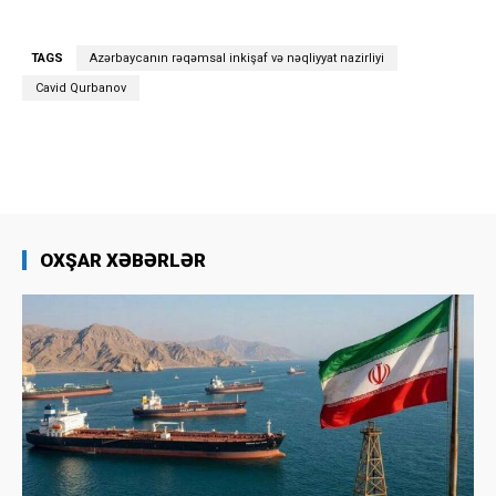
TAGS
Azərbaycanın rəqəmsal inkişaf və nəqliyyat nazirliyi
Cavid Qurbanov
OXŞAR XƏBƏRLƏR