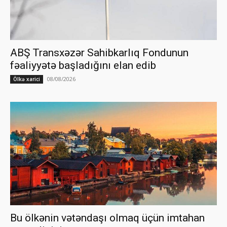
ABŞ Transxəzər Sahibkarlıq Fondunun
fəaliyyətə başladığını elan edib
08/08/2026
Ölkə xarici
Bu ölkənin vətəndaşı olmaq üçün imtahan