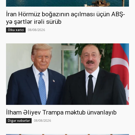
İran Hörmüz boğazının açılması üçün ABŞ-
yə şərtlər irəli sürüb
08/08/2026
Ölkə xarici
İlham Əliyev Trampa məktub ünvanlayıb
08/08/2026
Digər xəbərlər