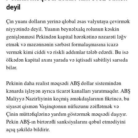
deyil
Çin yuanı dolların yerinə qlobal əsas valyutaya çevirmək
niyyətində deyil. Yuanın beynəlxalq rolunun kəskin
genişlənməsi Pekindən kapital hərəkətinə nəzarəti ləğv
etmək və məzənnənin sərbəst formalaşmasına icazə
vermək kimi ciddi və riskli addımlar tələb edərdi. Bu isə
ölkədən kapital axını yarada və iqtisadi sabitliyi sarsıda
bilər.
Pekinin daha realist məqsədi ABŞ dollar sistemindən
kənarda işləyən ayrıca ticarət kanalları yaratmaqdır. ABŞ
Maliyyə Nazirliyinin keçmiş əməkdaşlarının fikrincə, bu
siyasət qismən Vaşinqtonun nüfuzunu zəiflətmək və
Çinin müttəfiqlərinə yardım göstərmək məqsədi daşıyır.
Pekin ABŞ-ın birtərəfli sanksiyalarını qəbul etmədiyini
açıq şəkildə bildirir.