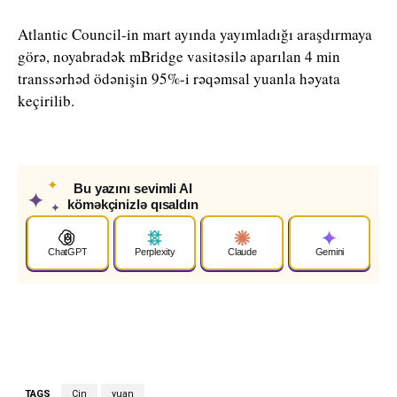
Atlantic Council-in mart ayında yayımladığı araşdırmaya
görə, noyabradək mBridge vasitəsilə aparılan 4 min
transsərhəd ödənişin 95%-i rəqəmsal yuanla həyata
keçirilib.
✦
Bu yazını sevimli AI
✦
köməkçinizlə qısaldın
✦
ChatGPT
Perplexity
Claude
Gemini
TAGS
Çin
yuan