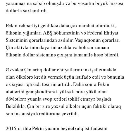
yaranmasına səbəb olmuşdu və bu vəsaitin böyük hissəsi
dollarla saxlanılırdı.
Pekin rəhbərliyi getdikcə daha çox narahat olurdu ki,
ölkənin yığımları ABŞ hökumətinin və Federal Ehtiyat
Sisteminin qərarlarından asılıdır. Vaşinqtonun qərarları
Çin aktivlərinin dəyərini azalda və böhran zamanı
ölkənin dollar sisteminə çıxışını tamamilə kəsə bilərdi.
Əvvəlcə Çin artıq dollar ehtiyatlarını inkişaf etməkdə
olan ölkələrə kredit vermək üçün istifadə etdi və bununla
öz siyasi-iqtisadi təsirini artırdı. Daha sonra Pekin
alətlərini genişləndirərək yüksək borc yükü olan
dövlətlərə yuanla svop xətləri təklif etməyə başladı.
Beləliklə, Çin bir sıra yoxsul ölkələr üçün faktiki olaraq
son instansiya kreditoruna çevrildi.
2015-ci ildə Pekin yuanın beynəlxalq istifadəsini