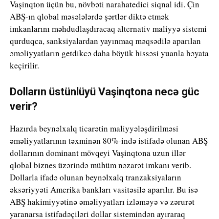
Vaşinqton üçün bu, növbəti narahatedici siqnal idi. Çin
ABŞ-ın qlobal məsələlərdə şərtlər diktə etmək
imkanlarını məhdudlaşdıracaq alternativ maliyyə sistemi
qurduqca, sanksiyalardan yayınmaq məqsədilə aparılan
əməliyyatların getdikcə daha böyük hissəsi yuanla həyata
keçirilir.
Dolların üstünlüyü Vaşinqtona necə güc
verir?
Hazırda beynəlxalq ticarətin maliyyələşdirilməsi
əməliyyatlarının təxminən 80%-ində istifadə olunan ABŞ
dollarının dominant mövqeyi Vaşinqtona uzun illər
qlobal biznes üzərində mühüm nəzarət imkanı verib.
Dollarla ifadə olunan beynəlxalq tranzaksiyaların
əksəriyyəti Amerika bankları vasitəsilə aparılır. Bu isə
ABŞ hakimiyyətinə əməliyyatları izləməyə və zərurət
yaranarsa istifadəçiləri dollar sistemindən ayıraraq