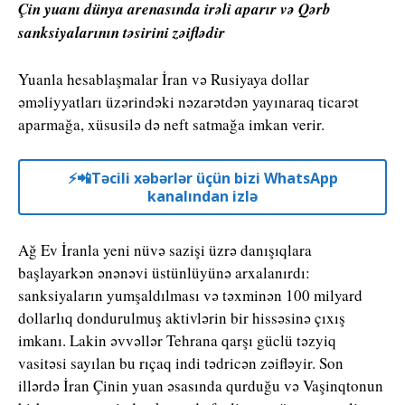
Çin yuanı dünya arenasında irəli aparır və Qərb
sanksiyalarının təsirini zəiflədir
Yuanla hesablaşmalar İran və Rusiyaya dollar
əməliyyatları üzərindəki nəzarətdən yayınaraq ticarət
aparmağa, xüsusilə də neft satmağa imkan verir.
⚡️📲Təcili xəbərlər üçün bizi WhatsApp
kanalından izlə
Ağ Ev İranla yeni nüvə sazişi üzrə danışıqlara
başlayarkən ənənəvi üstünlüyünə arxalanırdı:
sanksiyaların yumşaldılması və təxminən 100 milyard
dollarlıq dondurulmuş aktivlərin bir hissəsinə çıxış
imkanı. Lakin əvvəllər Tehrana qarşı güclü təzyiq
vasitəsi sayılan bu rıçaq indi tədricən zəifləyir. Son
illərdə İran Çinin yuan əsasında qurduğu və Vaşinqtonun