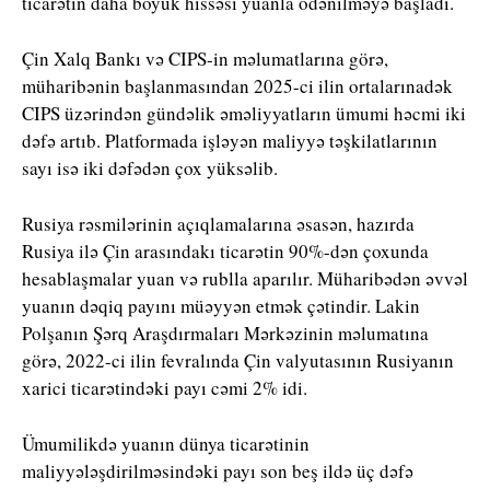
ticarətin daha böyük hissəsi yuanla ödənilməyə başladı.
Çin Xalq Bankı və CIPS-in məlumatlarına görə,
müharibənin başlanmasından 2025-ci ilin ortalarınadək
CIPS üzərindən gündəlik əməliyyatların ümumi həcmi iki
dəfə artıb. Platformada işləyən maliyyə təşkilatlarının
sayı isə iki dəfədən çox yüksəlib.
Rusiya rəsmilərinin açıqlamalarına əsasən, hazırda
Rusiya ilə Çin arasındakı ticarətin 90%-dən çoxunda
hesablaşmalar yuan və rublla aparılır. Müharibədən əvvəl
yuanın dəqiq payını müəyyən etmək çətindir. Lakin
Polşanın Şərq Araşdırmaları Mərkəzinin məlumatına
görə, 2022-ci ilin fevralında Çin valyutasının Rusiyanın
xarici ticarətindəki payı cəmi 2% idi.
Ümumilikdə yuanın dünya ticarətinin
maliyyələşdirilməsindəki payı son beş ildə üç dəfə