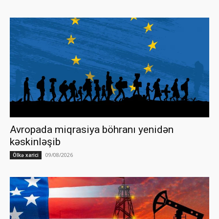
Avropada miqrasiya böhranı yenidən
kəskinləşib
09/08/2026
Ölkə xarici