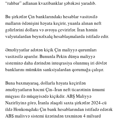
“rahbar” adlanan kvazibanklar şəbəkəsi yaradıb.
Bu şirkətlər Çin banklarındakı hesablar vasitəsilə
malların ödənişini həyata keçirir, yuanla alınan neft
gəlirlərini dollara və avroya çevirirlər. İran həmin
valyutalardan beynəlxalq hesablaşmalarda istifadə edir.
Əməliyyatlar adətən kiçik Çin maliyyə qurumları
vasitəsilə aparılır. Bununla Pekin dünya maliyyə
sisteminə daha dərindən inteqrasiya olunmuş iri dövlət
banklarını mümkün sanksiyalardan qorumağa çalışır.
Buna baxmayaraq, dollarla həyata keçirilən
əməliyyatların həcmi Çin–İran neft ticarətinin ümumi
miqyası ilə müqayisədə kiçikdir. ABŞ Maliyyə
Nazirliyinə görə, İranla əlaqəli saxta şirkətlər 2024-cü
ildə Honkonqdakı Çin bank hesablarından istifadə edərək
ABŞ maliyyə sistemi üzərindən təxminən 4 milyard