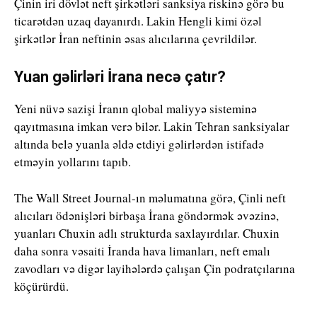
Çinin iri dövlət neft şirkətləri sanksiya riskinə görə bu
ticarətdən uzaq dayanırdı. Lakin Hengli kimi özəl
şirkətlər İran neftinin əsas alıcılarına çevrildilər.
Yuan gəlirləri İrana necə çatır?
Yeni nüvə sazişi İranın qlobal maliyyə sisteminə
qayıtmasına imkan verə bilər. Lakin Tehran sanksiyalar
altında belə yuanla əldə etdiyi gəlirlərdən istifadə
etməyin yollarını tapıb.
The Wall Street Journal-ın məlumatına görə, Çinli neft
alıcıları ödənişləri birbaşa İrana göndərmək əvəzinə,
yuanları Chuxin adlı strukturda saxlayırdılar. Chuxin
daha sonra vəsaiti İranda hava limanları, neft emalı
zavodları və digər layihələrdə çalışan Çin podratçılarına
köçürürdü.