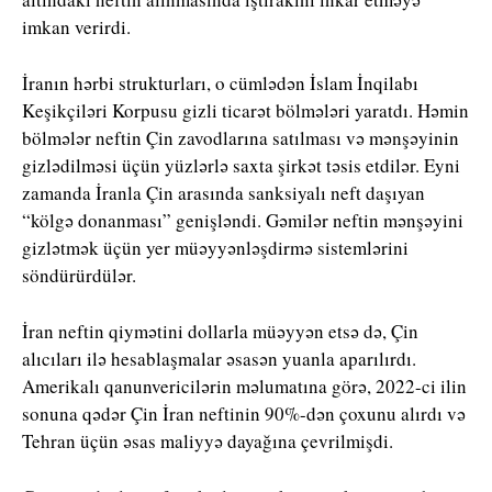
imkan verirdi.
İranın hərbi strukturları, o cümlədən İslam İnqilabı
Keşikçiləri Korpusu gizli ticarət bölmələri yaratdı. Həmin
bölmələr neftin Çin zavodlarına satılması və mənşəyinin
gizlədilməsi üçün yüzlərlə saxta şirkət təsis etdilər. Eyni
zamanda İranla Çin arasında sanksiyalı neft daşıyan
“kölgə donanması” genişləndi. Gəmilər neftin mənşəyini
gizlətmək üçün yer müəyyənləşdirmə sistemlərini
söndürürdülər.
İran neftin qiymətini dollarla müəyyən etsə də, Çin
alıcıları ilə hesablaşmalar əsasən yuanla aparılırdı.
Amerikalı qanunvericilərin məlumatına görə, 2022-ci ilin
sonuna qədər Çin İran neftinin 90%-dən çoxunu alırdı və
Tehran üçün əsas maliyyə dayağına çevrilmişdi.