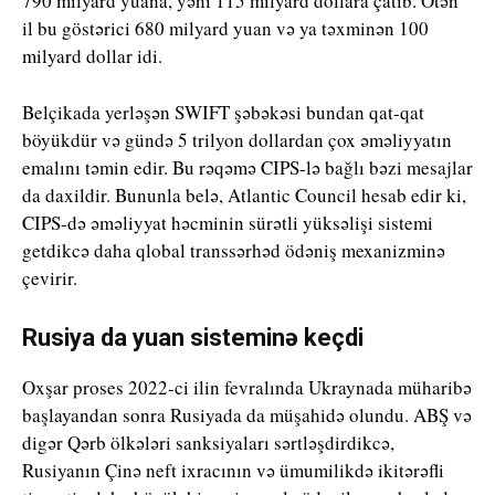
790 milyard yuana, yəni 115 milyard dollara çatıb. Ötən
il bu göstərici 680 milyard yuan və ya təxminən 100
milyard dollar idi.
Belçikada yerləşən SWIFT şəbəkəsi bundan qat-qat
böyükdür və gündə 5 trilyon dollardan çox əməliyyatın
emalını təmin edir. Bu rəqəmə CIPS-lə bağlı bəzi mesajlar
da daxildir. Bununla belə, Atlantic Council hesab edir ki,
CIPS-də əməliyyat həcminin sürətli yüksəlişi sistemi
getdikcə daha qlobal transsərhəd ödəniş mexanizminə
çevirir.
Rusiya da yuan sisteminə keçdi
Oxşar proses 2022-ci ilin fevralında Ukraynada müharibə
başlayandan sonra Rusiyada da müşahidə olundu. ABŞ və
digər Qərb ölkələri sanksiyaları sərtləşdirdikcə,
Rusiyanın Çinə neft ixracının və ümumilikdə ikitərəfli