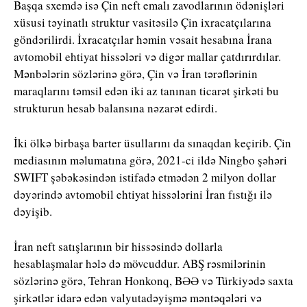
Başqa sxemdə isə Çin neft emalı zavodlarının ödənişləri
xüsusi təyinatlı struktur vasitəsilə Çin ixracatçılarına
göndərilirdi. İxracatçılar həmin vəsait hesabına İrana
avtomobil ehtiyat hissələri və digər mallar çatdırırdılar.
Mənbələrin sözlərinə görə, Çin və İran tərəflərinin
maraqlarını təmsil edən iki az tanınan ticarət şirkəti bu
strukturun hesab balansına nəzarət edirdi.
İki ölkə birbaşa barter üsullarını da sınaqdan keçirib. Çin
mediasının məlumatına görə, 2021-ci ildə Ningbo şəhəri
SWIFT şəbəkəsindən istifadə etmədən 2 milyon dollar
dəyərində avtomobil ehtiyat hissələrini İran fıstığı ilə
dəyişib.
İran neft satışlarının bir hissəsində dollarla
hesablaşmalar hələ də mövcuddur. ABŞ rəsmilərinin
sözlərinə görə, Tehran Honkonq, BƏƏ və Türkiyədə saxta
şirkətlər idarə edən valyutadəyişmə məntəqələri və