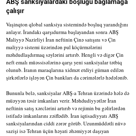
ABŞ sanksiyalardakı boşluğu bağlamağa
çalışır
Vaşinqton qlobal sanksiya sistemində boşluq yarandığını
anlayır. İrandakı qarşıdurma başlayandan sonra ABŞ
Maliyyə Nazirliyi İran neftinin Çinə satışını və Çin
maliyyə sistemi üzərindən pul köçürmələrini
məhdudlaşdırmaq səylərini artırıb. Hengli və digər Çin
neft emalı müəssisələrinə qarşı yeni sanksiyalar tətbiq
olunub. İranın maraqlarına xidmət etdiyi güman edilən
şirkətlərlə işləyən Çin bankları da cərimələrlə hədələnib.
Bununla belə, sanksiyalar ABŞ-a Tehran üzərində hələ də
müəyyən təsir imkanları verir. Məhdudiyyətlər İran
neftinin satış xərclərini artırıb və rejimin bu gəlirlərdən
istifadə imkanlarını zəiflədib. İran iqtisadiyyatı ABŞ
sanksiyalarından ciddi zərər görüb. Uzunmüddətli nüvə
sazişi isə Tehran üçün həyati əhəmiyyət daşıyan