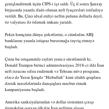
genişləndirmək üçün CIPS-i işə saldı. Üç il sonra Şanxay
birjasında yuanla ifadə olunan neft fyuçersləri istifadəyə
verildi. Bu, Çinə idxal etdiyi neftin pulunu dollarla deyil,
öz valyutası ilə ödəmək imkanı yaratdı.
Pekin həmçinin dünya şirkətlərini, o cümlədən ABŞ
banklarını yuanla istiqraz buraxmağa təşviq etməyə
başladı.
Çinin bu istiqamətdə səyləri yenicə sürətlənirdi ki,
Donald Trampın birinci administrasiyası 2018-ci ildə İran
neft ixracını sıfıra endirmək və Tehranı nüvə proqramı,
eləcə də Yaxın Şərqdə “Hizbullah” kimi silahlı qruplara
dəstək məsələlərində danışıqlara məcbur etmək
kampaniyasına başladı.
Amerika sanksiyalarından və dollar sisteminə çıxışı
itirməkdən qorxan ölkələr İran neftinin alışını