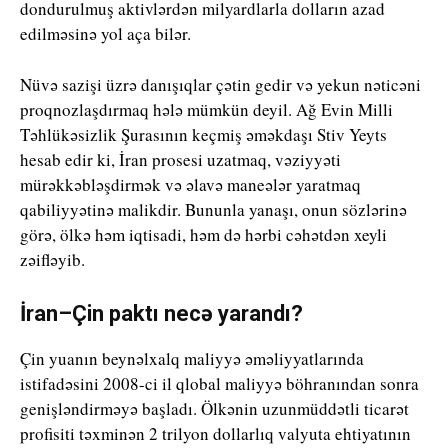
dondurulmuş aktivlərdən milyardlarla dolların azad
edilməsinə yol aça bilər.
Nüvə sazişi üzrə danışıqlar çətin gedir və yekun nəticəni
proqnozlaşdırmaq hələ mümkün deyil. Ağ Evin Milli
Təhlükəsizlik Şurasının keçmiş əməkdaşı Stiv Yeyts
hesab edir ki, İran prosesi uzatmaq, vəziyyəti
mürəkkəbləşdirmək və əlavə maneələr yaratmaq
qabiliyyətinə malikdir. Bununla yanaşı, onun sözlərinə
görə, ölkə həm iqtisadi, həm də hərbi cəhətdən xeyli
zəifləyib.
İran–Çin paktı necə yarandı?
Çin yuanın beynəlxalq maliyyə əməliyyatlarında
istifadəsini 2008-ci il qlobal maliyyə böhranından sonra
genişləndirməyə başladı. Ölkənin uzunmüddətli ticarət
profisiti təxminən 2 trilyon dollarlıq valyuta ehtiyatının