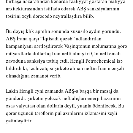
birbaşa nəzarətindən kənarda fəaliyyət göstərən maliyyə
arxitekturasından istifadə edərək ABŞ sanksiyalarının
təsirini xeyli dərəcədə neytrallaşdıra bilib.
Bu dəyişiklik aprelin sonunda xüsusilə aydın göründü.
ABŞ İrana qarşı “İqtisadi qəzəb” adlandırılan
kampaniyanı sərtləşdirərək Vaşinqtonun məlumatına görə
milyardlarla dollarlıq İran nefti almış iri Çin neft emalı
zavoduna sanksiya tətbiq etdi. Hengli Petrochemical isə
bildirdi ki, təchizatçısı şirkətə alınan neftin İran mənşəli
olmadığına zəmanət verib.
Lakin Hengli eyni zamanda ABŞ-a başqa bir mesaj da
göndərdi: şirkətin gələcək neft alışları enerji bazarının
əsas valyutası olan dollarla deyil, yuanla ödəniləcək. Bu
qərar üçüncü tərəflərin pul axınlarını izləməsini xeyli
çətinləşdirir.