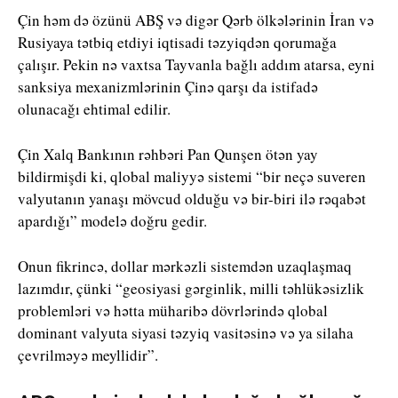
Çin həm də özünü ABŞ və digər Qərb ölkələrinin İran və
Rusiyaya tətbiq etdiyi iqtisadi təzyiqdən qorumağa
çalışır. Pekin nə vaxtsa Tayvanla bağlı addım atarsa, eyni
sanksiya mexanizmlərinin Çinə qarşı da istifadə
olunacağı ehtimal edilir.
Çin Xalq Bankının rəhbəri Pan Qunşen ötən yay
bildirmişdi ki, qlobal maliyyə sistemi “bir neçə suveren
valyutanın yanaşı mövcud olduğu və bir-biri ilə rəqabət
apardığı” modelə doğru gedir.
Onun fikrincə, dollar mərkəzli sistemdən uzaqlaşmaq
lazımdır, çünki “geosiyasi gərginlik, milli təhlükəsizlik
problemləri və hətta müharibə dövrlərində qlobal
dominant valyuta siyasi təzyiq vasitəsinə və ya silaha
çevrilməyə meyllidir”.