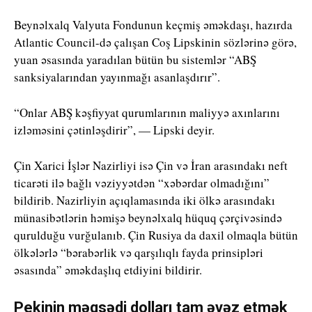
Beynəlxalq Valyuta Fondunun keçmiş əməkdaşı, hazırda
Atlantic Council-də çalışan Coş Lipskinin sözlərinə görə,
yuan əsasında yaradılan bütün bu sistemlər “ABŞ
sanksiyalarından yayınmağı asanlaşdırır”.
“Onlar ABŞ kəşfiyyat qurumlarının maliyyə axınlarını
izləməsini çətinləşdirir”, — Lipski deyir.
Çin Xarici İşlər Nazirliyi isə Çin və İran arasındakı neft
ticarəti ilə bağlı vəziyyətdən “xəbərdar olmadığını”
bildirib. Nazirliyin açıqlamasında iki ölkə arasındakı
münasibətlərin həmişə beynəlxalq hüquq çərçivəsində
qurulduğu vurğulanıb. Çin Rusiya da daxil olmaqla bütün
ölkələrlə “bərabərlik və qarşılıqlı fayda prinsipləri
əsasında” əməkdaşlıq etdiyini bildirir.
Pekinin məqsədi dolları tam əvəz etmək