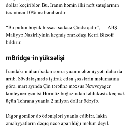
dollar keçiriblər. Bu, İranın həmin ilki neft satışlarının
təxminən 10%-nə bərabərdir.
“Bu pulun böyük hissəsi sadəcə Çində qalır”, — ABŞ
Maliyyə Nazirliyinin keçmiş əməkdaşı Kerri Bitsoff
bildirir.
mBridge-in yüksəlişi
İrandakı müharibədən sonra yuanın əhəmiyyəti daha da
artıb. Sövdələşmədə iştirak edən şəxslərin məlumatına
görə, mart ayında Çin tərəfinə məxsus Newvoyager
konteyner gəmisi Hörmüz boğazından təhlükəsiz keçmək
üçün Tehrana yuanla 2 milyon dollar ödəyib.
Digər gəmilər də ödənişləri yuanla ediblər, lakin
əməliyyatların dəqiq necə aparıldığı məlum deyil.