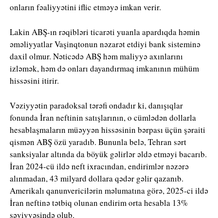
onların fəaliyyətini iflic etməyə imkan verir.
Lakin ABŞ-ın rəqibləri ticarəti yuanla apardıqda həmin
əməliyyatlar Vaşinqtonun nəzarət etdiyi bank sisteminə
daxil olmur. Nəticədə ABŞ həm maliyyə axınlarını
izləmək, həm də onları dayandırmaq imkanının mühüm
hissəsini itirir.
Vəziyyətin paradoksal tərəfi ondadır ki, danışıqlar
fonunda İran neftinin satışlarının, o cümlədən dollarla
hesablaşmaların müəyyən hissəsinin bərpası üçün şəraiti
qismən ABŞ özü yaradıb. Bununla belə, Tehran sərt
sanksiyalar altında da böyük gəlirlər əldə etməyi bacarıb.
İran 2024-cü ildə neft ixracından, endirimlər nəzərə
alınmadan, 43 milyard dollara qədər gəlir qazanıb.
Amerikalı qanunvericilərin məlumatına görə, 2025-ci ildə
İran neftinə tətbiq olunan endirim orta hesabla 13%
səviyyəsində olub.