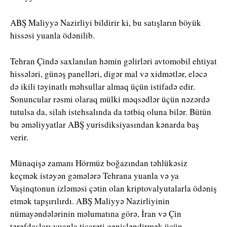
ABŞ Maliyyə Nazirliyi bildirir ki, bu satışların böyük
hissəsi yuanla ödənilib.
Tehran Çində saxlanılan həmin gəlirləri avtomobil ehtiyat
hissələri, günəş panelləri, digər mal və xidmətlər, eləcə
də ikili təyinatlı məhsullar almaq üçün istifadə edir.
Sonuncular rəsmi olaraq mülki məqsədlər üçün nəzərdə
tutulsa da, silah istehsalında da tətbiq oluna bilər. Bütün
bu əməliyyatlar ABŞ yurisdiksiyasından kənarda baş
verir.
Münaqişə zamanı Hörmüz boğazından təhlükəsiz
keçmək istəyən gəmələrə Tehrana yuanla və ya
Vaşinqtonun izləməsi çətin olan kriptovalyutalarla ödəniş
etmək tapşırılırdı. ABŞ Maliyyə Nazirliyinin
nümayəndələrinin məlumatına görə, İran və Çin
tərəfdaşları yuanla ticarəti genişləndirmək üçün