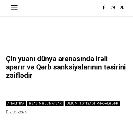
Çin yuanı dünya arenasında irəli
aparır və Qərb sanksiyalarının təsirini
zəiflədir
ANALITIKA
ƏSAS MƏLUMATLAR
ÜMUMI IQTISADI MƏQALƏLƏR
25/06/2026