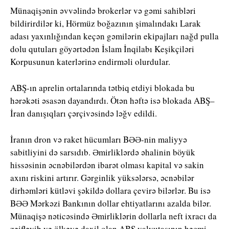
Münaqişənin əvvəlində brokerlər və gəmi sahibləri
bildirirdilər ki, Hörmüz boğazının şimalındakı Larak
adası yaxınlığından keçən gəmilərin ekipajları nağd pulla
dolu qutuları göyərtədən İslam İnqilabı Keşikçiləri
Korpusunun katerlərinə endirməli olurdular.
ABŞ-ın aprelin ortalarında tətbiq etdiyi blokada bu
hərəkəti əsasən dayandırdı. Ötən həftə isə blokada ABŞ–
İran danışıqları çərçivəsində ləğv edildi.
İranın dron və raket hücumları BƏƏ-nin maliyyə
sabitliyini də sarsıdıb. Əmirliklərdə əhalinin böyük
hissəsinin əcnəbilərdən ibarət olması kapital və sakin
axını riskini artırır. Gərginlik yüksələrsə, əcnəbilər
dirhəmləri kütləvi şəkildə dollara çevirə bilərlər. Bu isə
BƏƏ Mərkəzi Bankının dollar ehtiyatlarını azalda bilər.
Münaqişə nəticəsində Əmirliklərin dollarla neft ixracı da
zəifləyib və ölkəyə daxil olan ABŞ valyutasının həcmi