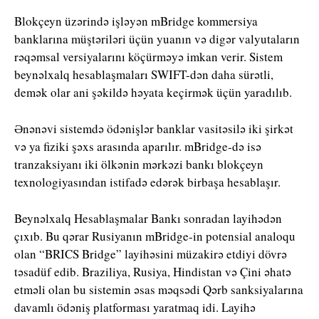
Blokçeyn üzərində işləyən mBridge kommersiya
banklarına müştəriləri üçün yuanın və digər valyutaların
rəqəmsal versiyalarını köçürməyə imkan verir. Sistem
beynəlxalq hesablaşmaları SWIFT-dən daha sürətli,
demək olar ani şəkildə həyata keçirmək üçün yaradılıb.
Ənənəvi sistemdə ödənişlər banklar vasitəsilə iki şirkət
və ya fiziki şəxs arasında aparılır. mBridge-də isə
tranzaksiyanı iki ölkənin mərkəzi bankı blokçeyn
texnologiyasından istifadə edərək birbaşa hesablaşır.
Beynəlxalq Hesablaşmalar Bankı sonradan layihədən
çıxıb. Bu qərar Rusiyanın mBridge-in potensial analoqu
olan “BRICS Bridge” layihəsini müzakirə etdiyi dövrə
təsadüf edib. Braziliya, Rusiya, Hindistan və Çini əhatə
etməli olan bu sistemin əsas məqsədi Qərb sanksiyalarına
davamlı ödəniş platforması yaratmaq idi. Layihə