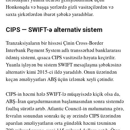
Honkonqda və başqa yerlərdə gizli vasitəçilərdən və
saxta şirkətlərdən ibarət şəbəkə yaradıblar.
CIPS — SWIFT-ə alternativ sistem
Tranzaksiyaların bir hissəsi Çinin Cross-Border
Interbank Payment System adlı transsərhəd banklararası
ödəniş sistemi, qısaca CIPS vasitəsilə həyata keçirilir.
Yuanla işləyən bu sistem SWIFT mesajlaşma şəbəkəsinə
alternativ kimi 2015-ci ildə yaradılıb. Onun üzərindən
keçən əməliyyatları ABŞ üçün izləmək xeyli çətindir.
CIPS-in həcmi hələ SWIFT-lə müqayisədə kiçik olsa da,
ABŞ–İran qarşıdurmasının başlamasından sonra sistemdə
fəallıq sürətlə artıb. Atlantic Council-in məlumatına görə,
fevralın sonundan sonrakı üç ay ərzində CIPS üzərindən
aparılan əməliyyatların orta gündəlik həcmi təxminən