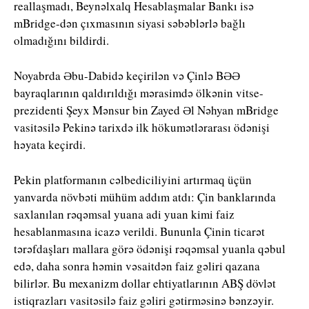
reallaşmadı, Beynəlxalq Hesablaşmalar Bankı isə
mBridge-dən çıxmasının siyasi səbəblərlə bağlı
olmadığını bildirdi.
Noyabrda Əbu-Dabidə keçirilən və Çinlə BƏƏ
bayraqlarının qaldırıldığı mərasimdə ölkənin vitse-
prezidenti Şeyx Mənsur bin Zayed Əl Nəhyan mBridge
vasitəsilə Pekinə tarixdə ilk hökumətlərarası ödənişi
həyata keçirdi.
Pekin platformanın cəlbediciliyini artırmaq üçün
yanvarda növbəti mühüm addım atdı: Çin banklarında
saxlanılan rəqəmsal yuana adi yuan kimi faiz
hesablanmasına icazə verildi. Bununla Çinin ticarət
tərəfdaşları mallara görə ödənişi rəqəmsal yuanla qəbul
edə, daha sonra həmin vəsaitdən faiz gəliri qazana
bilirlər. Bu mexanizm dollar ehtiyatlarının ABŞ dövlət
istiqrazları vasitəsilə faiz gəliri gətirməsinə bənzəyir.