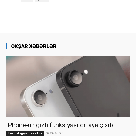
OXŞAR XƏBƏRLƏR
iPhone-un gizli funksiyası ortaya çıxıb
09/08/2026
Texnologiya xəbərləri