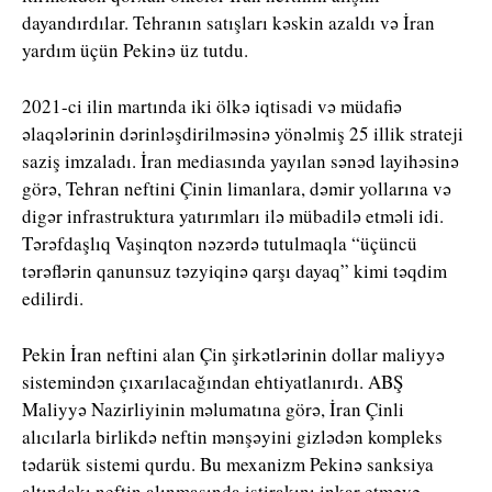
dayandırdılar. Tehranın satışları kəskin azaldı və İran
yardım üçün Pekinə üz tutdu.
2021-ci ilin martında iki ölkə iqtisadi və müdafiə
əlaqələrinin dərinləşdirilməsinə yönəlmiş 25 illik strateji
saziş imzaladı. İran mediasında yayılan sənəd layihəsinə
görə, Tehran neftini Çinin limanlara, dəmir yollarına və
digər infrastruktura yatırımları ilə mübadilə etməli idi.
Tərəfdaşlıq Vaşinqton nəzərdə tutulmaqla “üçüncü
tərəflərin qanunsuz təzyiqinə qarşı dayaq” kimi təqdim
edilirdi.
Pekin İran neftini alan Çin şirkətlərinin dollar maliyyə
sistemindən çıxarılacağından ehtiyatlanırdı. ABŞ
Maliyyə Nazirliyinin məlumatına görə, İran Çinli
alıcılarla birlikdə neftin mənşəyini gizlədən kompleks
tədarük sistemi qurdu. Bu mexanizm Pekinə sanksiya
altındakı neftin alınmasında iştirakını inkar etməyə