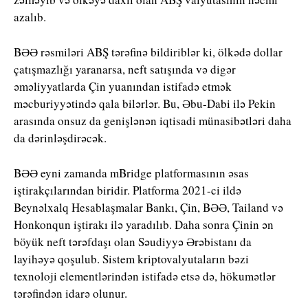
azalıb.
BƏƏ rəsmiləri ABŞ tərəfinə bildiriblər ki, ölkədə dollar
çatışmazlığı yaranarsa, neft satışında və digər
əməliyyatlarda Çin yuanından istifadə etmək
məcburiyyətində qala bilərlər. Bu, Əbu-Dabi ilə Pekin
arasında onsuz da genişlənən iqtisadi münasibətləri daha
da dərinləşdirəcək.
BƏƏ eyni zamanda mBridge platformasının əsas
iştirakçılarından biridir. Platforma 2021-ci ildə
Beynəlxalq Hesablaşmalar Bankı, Çin, BƏƏ, Tailand və
Honkonqun iştirakı ilə yaradılıb. Daha sonra Çinin ən
böyük neft tərəfdaşı olan Səudiyyə Ərəbistanı da
layihəyə qoşulub. Sistem kriptovalyutaların bəzi
texnoloji elementlərindən istifadə etsə də, hökumətlər
tərəfindən idarə olunur.