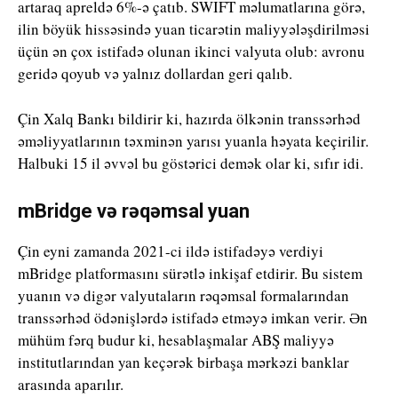
artaraq apreldə 6%-ə çatıb. SWIFT məlumatlarına görə,
ilin böyük hissəsində yuan ticarətin maliyyələşdirilməsi
üçün ən çox istifadə olunan ikinci valyuta olub: avronu
geridə qoyub və yalnız dollardan geri qalıb.
Çin Xalq Bankı bildirir ki, hazırda ölkənin transsərhəd
əməliyyatlarının təxminən yarısı yuanla həyata keçirilir.
Halbuki 15 il əvvəl bu göstərici demək olar ki, sıfır idi.
mBridge və rəqəmsal yuan
Çin eyni zamanda 2021-ci ildə istifadəyə verdiyi
mBridge platformasını sürətlə inkişaf etdirir. Bu sistem
yuanın və digər valyutaların rəqəmsal formalarından
transsərhəd ödənişlərdə istifadə etməyə imkan verir. Ən
mühüm fərq budur ki, hesablaşmalar ABŞ maliyyə
institutlarından yan keçərək birbaşa mərkəzi banklar
arasında aparılır.