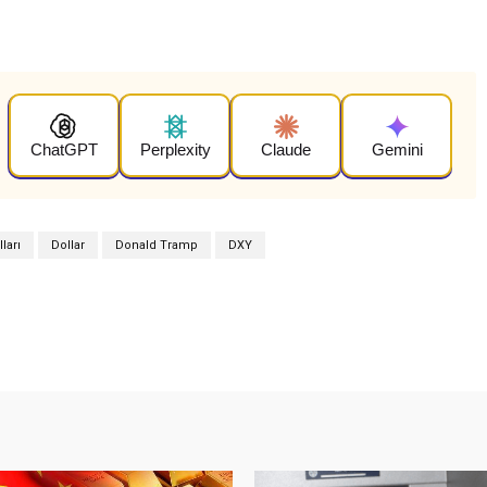
ChatGPT
Perplexity
Claude
Gemini
ları
Dollar
Donald Tramp
DXY