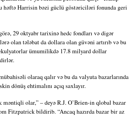
bu həftə Harrisin bəzi güclü göstəriciləri fonunda geri
rə, 29 oktyabr tarixinə hedc fondları və digər
lərə olan tələbat da dollara olan güvəni artırıb və bu
pekulyatorlar ümumilikdə 17.8 milyard dollar
irlər.
mübahisəli olaraq qalır və bu da valyuta bazarlarında
kin dönüş ehtimalını açıq saxlayır.
 məntiqli olar,” – deyə R.J. O’Brien-in qlobal bazar
Tom Fitzpatrick bildirib. “Ancaq hazırda bazar bir az