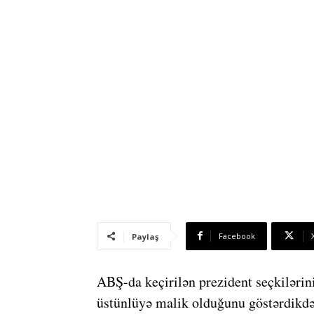
Facebook
Paylaş
ABŞ-da keçirilən prezident seçkilərini
üstünlüyə malik olduğunu göstərdikdə