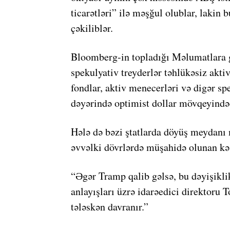
ticarətləri” ilə məşğul olublar, lakin 
çəkiliblər.
Bloomberg-in topladığı Məlumatlara gö
spekulyativ treyderlər təhlükəsiz aktiv
fondlar, aktiv menecerləri və digər s
dəyərində optimist dollar mövqeyindəd
Hələ də bəzi ştatlarda döyüş meydanı 
əvvəlki dövrlərdə müşahidə olunan kəs
“Əgər Tramp qalib gəlsə, bu dəyişiklik
anlayışları üzrə idarəedici direktoru 
tələskən davranır.”