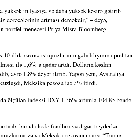
ha yüksək inflyasiya və daha yüksək kəsirə gətirib
iz dərəcələrinin artması deməkdir,” – deyə,
 portfel meneceri Priya Misra Bloomberg
10 illik xəzinə istiqrazlarının gəlirliliyinin apreldən
məsi ilə 1,6%-ə qədər artdı. Dolların kəskin
dib, avro 1,8% dəyər itirib. Yapon yeni, Avstraliya
ucuzlaşdı, Meksika pesosu isə 3% itirdi.
ında ölçülən indeksi DXY 1.36% artımla 104.85 bəndə
artırıb, burada hedc fondları və digər treyderlər
tiqrazlarına və ya Meksika pesosuna qarşı “Tramp