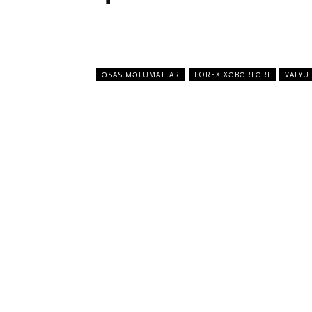
ƏSAS MƏLUMATLAR
FOREX XƏBƏRLƏRI
VALYU