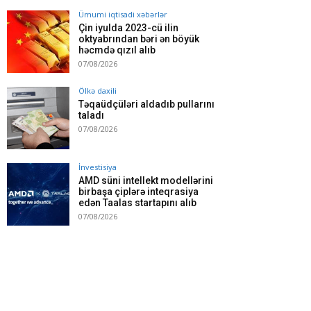
Ümumi iqtisadi xəbərlər
Çin iyulda 2023-cü ilin
oktyabrından bəri ən böyük
həcmdə qızıl alıb
07/08/2026
Ölkə daxili
Təqaüdçüləri aldadıb pullarını
taladı
07/08/2026
İnvestisiya
AMD süni intellekt modellərini
birbaşa çiplərə inteqrasiya
edən Taalas startapını alıb
07/08/2026