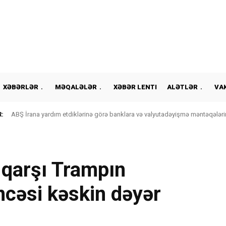
XƏBƏRLƏR
MƏQALƏLƏR
XƏBƏR LENTI
ALƏTLƏR
VA
:
ABŞ İrana yardım etdiklərinə görə banklara və valyutadəyişmə məntəqələrin
ə qarşı Trampın
ncəsi kəskin dəyər