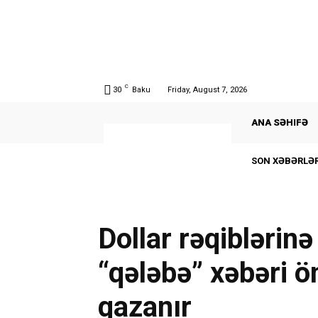
C
30
Baku
Friday, August 7, 2026
ANA SƏHIFƏ
SON XƏBƏRLƏR
Dollar rəqiblərin
“qələbə” xəbəri ö
qazanır