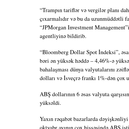
“Trampın tariflər və vergilər planı da
çıxarmalıdır və bu da uzunmüddətli fa
“JPMorgan Investment Management”in
agentliyinə bildirib.
“Bloomberg Dollar Spot İndeksi”, əsas 
bəri ən yüksək həddə – 4,46%-ə yüksəl
bahalaşması dünya valyutalarını zəiflə
dolları və İsveçrə frankı 1%-dən çox 
ABŞ dollarının 6 əsas valyuta qarşıs
yüksəldi.
Yaxın rəqabət bazarlarda dəyişkənliyi 
oktyabr ayının çox hissəsində ABŞ is