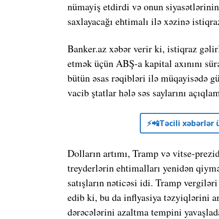
nümayiş etdirdi və onun siyasətlərini
saxlayacağı ehtimalı ilə xəzinə istiqraz
Banker.az xəbər verir ki, istiqraz gəli
etmək üçün ABŞ-a kapital axınını sürət
bütün əsas rəqibləri ilə müqayisədə gü
vacib ştatlar hələ səs saylarını açıqla
⚡️📲Təcili xəbərlə
Dolların artımı, Tramp və vitse-prezi
treyderlərin ehtimalları yenidən qiym
satışların nəticəsi idi. Tramp vergilər
edib ki, bu da inflyasiya təzyiqlərini 
dərəcələrini azaltma tempini yavaşlad