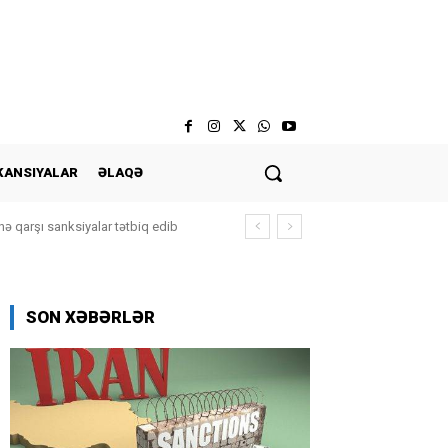
KANSIYALAR
ƏLAQƏ
ə qarşı sanksiyalar tətbiq edib
SON XƏBƏRLƏR