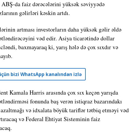
n ABŞ-da faiz dərəcələrini yüksək səviyyədə
larının gəlirləri kəskin artdı.
rlərinin artması investorların daha yüksək gəlir əldə
ləndirəcəyini vəd edir. Asiya ticarətində dollar
cləndi, baxmayaraq ki, yarış hələ də çox sıxdır və
mayıb.
r üçün bizi WhatsApp kanalından izlə
dent Kamala Harris arasında çox sıx keçən yarışda
ətləndirməsi fonunda baş verən istiqraz bazarındakı
i azaltmağı və idxalata böyük tariflər tətbiq etməyi vəd
artıracaq və Federal Ehtiyat Sisteminin faiz
acaq.