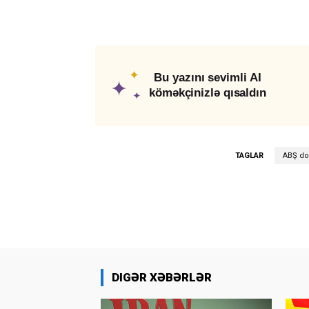
✦
Bu yazını sevimli AI
✦
köməkçinizlə qısaldın
✦
TAGLAR
ABŞ dol
DIGƏR XƏBƏRLƏR