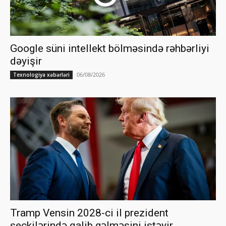
Google süni intellekt bölməsində rəhbərliyi
dəyişir
06/08/2026
Texnologiya xəbərləri
Tramp Vensin 2028-ci il prezident
seçkilərində qalib gəlməsini istəyir