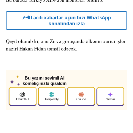
⚡️📲Təcili xəbərlər üçün bizi WhatsApp
kanalından izlə
Qeyd olunub ki, onu Zirvə görüşündə ölkənin xarici işlər
naziri Hakan Fidan təmsil edəcək.
✦
Bu yazını sevimli AI
✦
köməkçinizlə qısaldın
✦
ChatGPT
Perplexity
Claude
Gemini