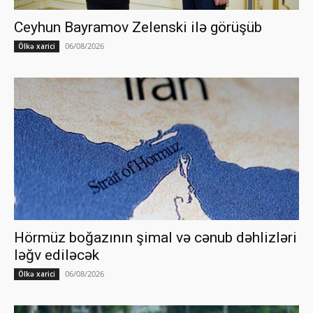
Ceyhun Bayramov Zelenski ilə görüşüb
06/08/2026
Ölkə xarici
Hörmüz boğazının şimal və cənub dəhlizləri
ləğv ediləcək
06/08/2026
Ölkə xarici