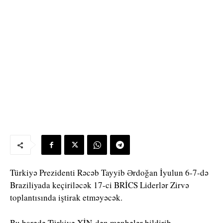
Türkiyə Prezidenti Rəcəb Tayyib Ərdoğan İyulun 6-7-də
Braziliyada keçiriləcək 17-ci BRİCS Liderlər Zirvə
toplantısında iştirak etməyəcək.
Bu barədə Türkiyə XİN-dən mənbələr bildirib.