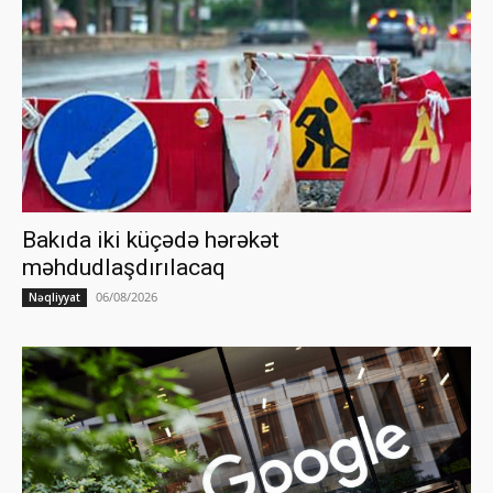
Bakıda iki küçədə hərəkət
məhdudlaşdırılacaq
06/08/2026
Nəqliyyat