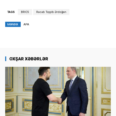
TAGS
BRICS
Rəcəb Tayyib Ərdoğan
MƏNBƏ:
APA
OXŞAR XƏBƏRLƏR