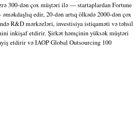
üzrə 300-dən çox müştəri ilə — startaplardan Fortune
— əməkdaşlıq edir, 20-dən artıq ölkədə 2000-dən çox
bində R&D mərkəzləri, investisiya istiqaməti və təhsil
ini inkişaf etdirir. Şirkət həmçinin yüksək müştəri
yiş etdirir və IAOP Global Outsourcing 100