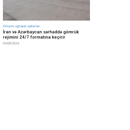
Ümumi iqtisadi xəbərlər
İran və Azərbaycan sərhəddə gömrük
rejimini 24/7 formatına keçirir
06/08/2026