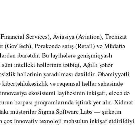
(Financial Services), Aviasiya (Aviation), Təchizat
t (GovTech), Pərakəndə satış (Retail) və Müdafiə
lərdən ibarətdir. Bu layihələrə genişmiqyaslı
üni intellekt həllərinin tətbiqi, Ağıllı şəhər
əsizlik həllərinin yaradılması daxildir. Əhəmiyyətli
 kibertəhlükəsizlik və rəqəmsal həllər sahəsində
nnovasiya ekosistemi layihəsinin inkişafı, eləcə də
turun bərpası proqramlarında iştirak yer alır. Xidmət
ndakı müştərilər Sigma Software Labs — şirkətin
çox innovativ texnoloji məhsulun inkişaf etdirildiyi