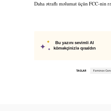
Daha ətraflı məlumat üçün FCC-nin rə
✦
Bu yazını sevimli AI
✦
köməkçinizlə qısaldın
✦
TAGLAR
Fominov Cons