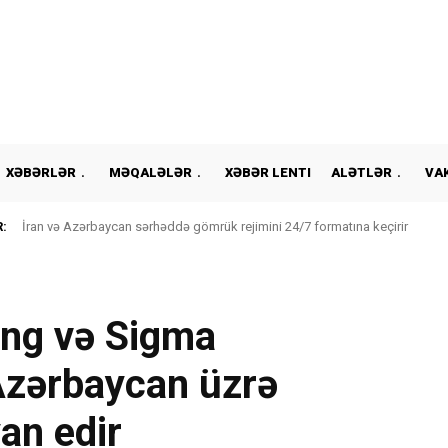
XƏBƏRLƏR
MƏQALƏLƏR
XƏBƏR LENTI
ALƏTLƏR
VA
:
İran və Azərbaycan sərhəddə gömrük rejimini 24/7 formatına keçirir
ing və Sigma
Azərbaycan üzrə
yan edir