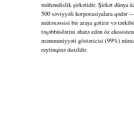
mühəndislik şirkətidir. Şirkət dünya 
500 səviyyəli korporasiyalara qədər 
mütəxəssisi bir araya gətirir və tərki
təşəbbüslərini əhatə edən öz ekosistem
məmnuniyyəti göstəricisi (99%) nüma
reytinqinə daxildir.