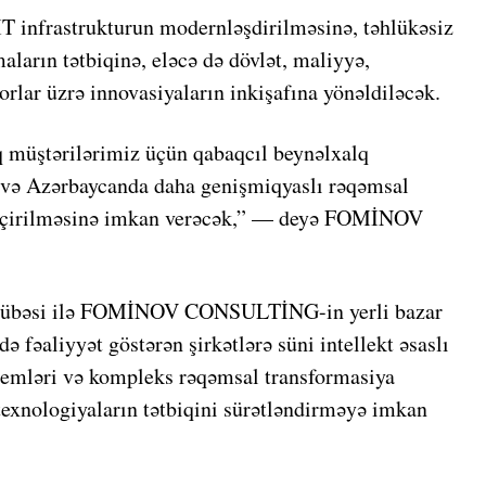
T infrastrukturun modernləşdirilməsinə, təhlükəsiz
ların tətbiqinə, eləcə də dövlət, maliyyə,
rlar üzrə innovasiyaların inkişafına yönəldiləcək.
q müştərilərimiz üçün qabaqcıl beynəlxalq
r və Azərbaycanda daha genişmiqyaslı rəqəmsal
 keçirilməsinə imkan verəcək,” — deyə FOMİNOV
crübəsi ilə FOMİNOV CONSULTİNG-in yerli bazar
də fəaliyyət göstərən şirkətlərə süni intellekt əsaslı
istemləri və kompleks rəqəmsal transformasiya
texnologiyaların tətbiqini sürətləndirməyə imkan