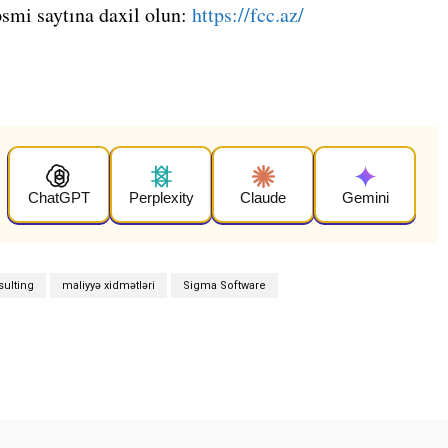
smi saytına daxil olun:
https://fcc.az/
ChatGPT
Perplexity
Claude
Gemini
ulting
maliyyə xidmətləri
Sigma Software