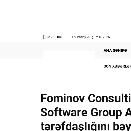
C
28.7
Baku
Thursday, August 6, 2026
ANA SƏHIFƏ
SON XƏBƏRLƏR
Fominov Consult
Software Group 
tərəfdaşlığını bə