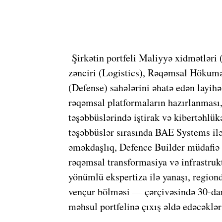
Şirkətin portfeli Maliyyə xidmətləri 
zənciri (Logistics), Rəqəmsal Hökumə
(Defense) sahələrini əhatə edən layihə
rəqəmsal platformaların hazırlanması, s
təşəbbüslərində iştirak və kibertəhlük
təşəbbüslər sırasında BAE Systems ilə
əməkdaşlıq, Defence Builder müdafiə i
rəqəmsal transformasiya və infrastruk
yönümlü ekspertiza ilə yanaşı, regio
vençur bölməsi — çərçivəsində 30-dan 
məhsul portfelinə çıxış əldə edəcəklər