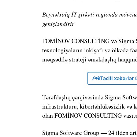
Beynəlxalq İT şirkəti regionda mövcudl
genişləndirir
FOMİNOV CONSULTİNG və Sigma Soft
texnologiyaların inkişafı və ölkədə fə
məqsədilə strateji əməkdaşlıq haqqınd
⚡️📲Təcili xəbərlə
Tərəfdaşlıq çərçivəsində Sigma Softw
infrastrukturu, kibertəhlükəsizlik və k
olan FOMİNOV CONSULTİNG vasitəsil
Sigma Software Group — 24 ildən artı