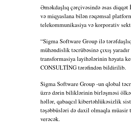
Əməkdaşlıq çərçivəsində əsas diqqət İ
və miqyaslana bilən rəqəmsal platforma
telekommunikasiya və korporativ sekto
“Sigma Software Group ilə tərəfdaşlı
mühəndislik təcrübəsinə çıxış yaradı
transformasiya layihələrinin həyata
CONSULTİNG tərəfindən bildirilib.
Sigma Software Group -un qlobal tə
üzrə dərin biliklərinin birləşməsi ölkə
həllər, qabaqcıl kibertəhlükəsizlik s
təşəbbüsləri də daxil olmaqla müasir 
verəcək.