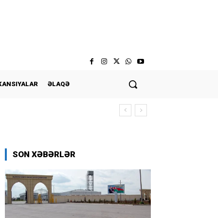
KANSIYALAR
ƏLAQƏ
SON XƏBƏRLƏR