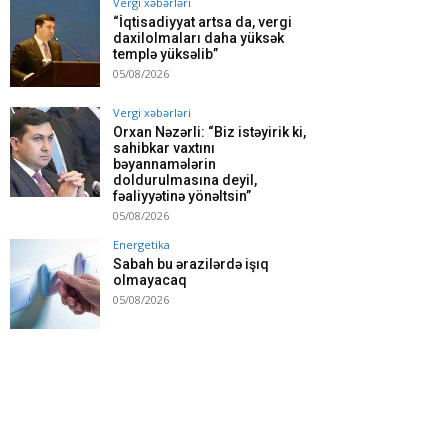
Vergi xəbərləri
“İqtisadiyyat artsa da, vergi
daxilolmaları daha yüksək
templə yüksəlib”
05/08/2026
Vergi xəbərləri
Orxan Nəzərli: “Biz istəyirik ki,
sahibkar vaxtını
bəyannamələrin
doldurulmasına deyil,
fəaliyyətinə yönəltsin”
05/08/2026
Energetika
Sabah bu ərazilərdə işıq
olmayacaq
05/08/2026