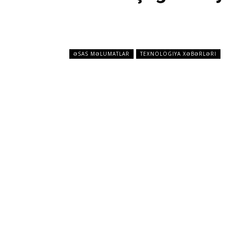
ƏSAS MƏLUMATLAR
TEXNOLOGIYA XƏBƏRLƏRI