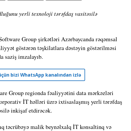
uğunu yerli texnoloji tərəfdaş vasitəsilə
ware Group şirkətləri Azərbaycanda rəqəmsal
aliyyət göstərən təşkilatlara dəstəyin göstərilməsi
a saziş imzalayıb.
r üçün bizi WhatsApp kanalından izlə
are Group regionda fəaliyyətini data mərkəzləri
orporativ İT həlləri üzrə ixtisaslaşmış yerli tərəfdaş
ə inkişaf etdirəcək.
q təcrübəyə malik beynəlxalq İT konsaltinq və