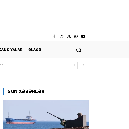
KANSIYALAR
ƏLAQƏ
ır
SON XƏBƏRLƏR