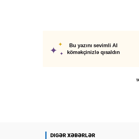
✦
Bu yazını sevimli AI
✦
köməkçinizlə qısaldın
✦
T
DIGƏR XƏBƏRLƏR