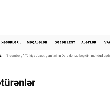
XƏBƏRLƏR
MƏQALƏLƏR
XƏBƏR LENTI
ALƏTLƏR
VA
:
“Bloomberg”: Türkiyə ticarət gəmilərinin Qara dənizə keçidini məhdudlaşdır
ötürənlər