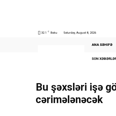
C
32.1
Baku
Saturday, August 8, 2026
ANA SƏHIFƏ
SON XƏBƏRLƏR
Bu şəxsləri işə g
cərimələnəcək