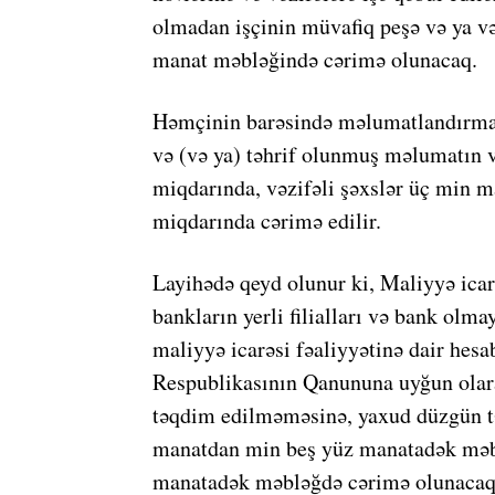
olmadan işçinin müvafiq peşə və ya və
manat məbləğində cərimə olunacaq.
Həmçinin barəsində məlumatlandırma ic
və (və ya) təhrif olunmuş məlumatın v
miqdarında, vəzifəli şəxslər üç min 
miqdarında cərimə edilir.
Layihədə qeyd olunur ki, Maliyyə icarə
bankların yerli filialları və bank olma
maliyyə icarəsi fəaliyyətinə dair hes
Respublikasının Qanununa uyğun olar
təqdim edilməməsinə, yaxud düzgün t
manatdan min beş yüz manatadək məb
manatadək məbləğdə cərimə olunacaq