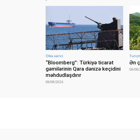
Ölkə xarici
Turiz
“Bloomberg”: Türkiyə ticarət
Ən ç
gəmilərinin Qara dənizə keçidini
08/08/
məhdudlaşdırır
08/08/2026