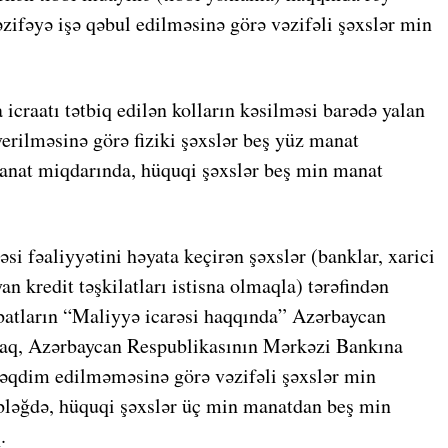
zifəyə işə qəbul edilməsinə görə vəzifəli şəxslər min
raatı tətbiq edilən kolların kəsilməsi barədə yalan
erilməsinə görə fiziki şəxslər beş yüz manat
manat miqdarında, hüquqi şəxslər beş min manat
si fəaliyyətini həyata keçirən şəxslər (banklar, xarici
yan kredit təşkilatları istisna olmaqla) tərəfindən
abatların “Maliyyə icarəsi haqqında” Azərbaycan
aq, Azərbaycan Respublikasının Mərkəzi Bankına
əqdim edilməməsinə görə vəzifəli şəxslər min
ləğdə, hüquqi şəxslər üç min manatdan beş min
.