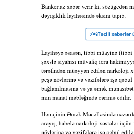
Banker.az xəbər verir ki, sözügedən m
dəyişiklik layihəsində əksini tapıb.
⚡️📲Təcili xəbərlə
Layihəyə əsasən, tibbi müayinə (tibbi
şəxslə siyahısı müvafiq icra hakimiy
tərəfindən müəyyən edilən narkoloji x
peşə növlərinə və vəzifələrə işə qəbul
bağlanılmasına və ya əmək münasibətlə
min manat məbləğində cərimə edilir.
Həmçinin Əmək Məcəlləsində nəzərdə t
arayış, habelə narkoloji xəstələr üçü
növlərinə və vəzifələrə işə qəbul edil