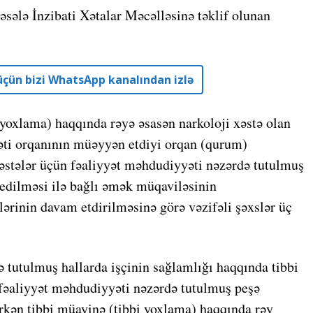
əsələ İnzibati Xətalar Məcəlləsinə təklif olunan
r üçün bizi WhatsApp kanalından izlə
 yoxlama) haqqında rəyə əsasən narkoloji xəstə olan
yəti orqanının müəyyən etdiyi orqan (qurum)
əstələr üçün fəaliyyət məhdudiyyəti nəzərdə tutulmuş
 edilməsi ilə bağlı əmək müqaviləsinin
rinin davam etdirilməsinə görə vəzifəli şəxslər üç
utulmuş hallarda işçinin sağlamlığı haqqında tibbi
n fəaliyyət məhdudiyyəti nəzərdə tutulmuş peşə
ərkən tibbi müayinə (tibbi yoxlama) haqqında rəy