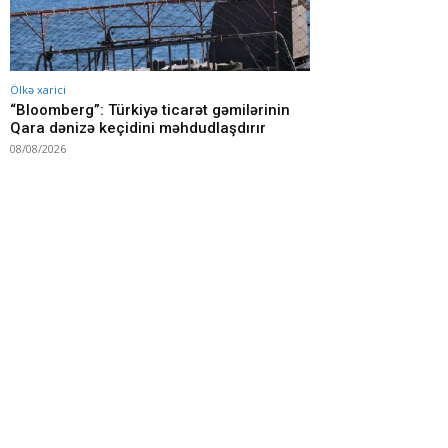
Ölkə xarici
“Bloomberg”: Türkiyə ticarət gəmilərinin
Qara dənizə keçidini məhdudlaşdırır
08/08/2026