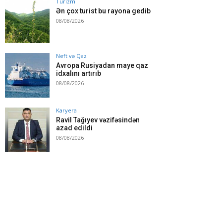
Turizm
Ən çox turist bu rayona gedib
08/08/2026
Neft və Qaz
Avropa Rusiyadan maye qaz
idxalını artırıb
08/08/2026
Karyera
Ravil Tağıyev vəzifəsindən
azad edildi
08/08/2026