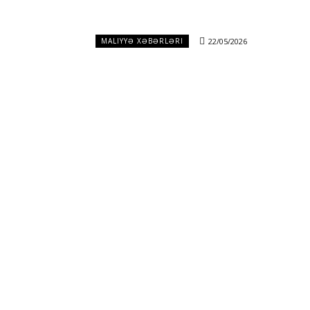
22/05/2026
MALIYYƏ XƏBƏRLƏRI