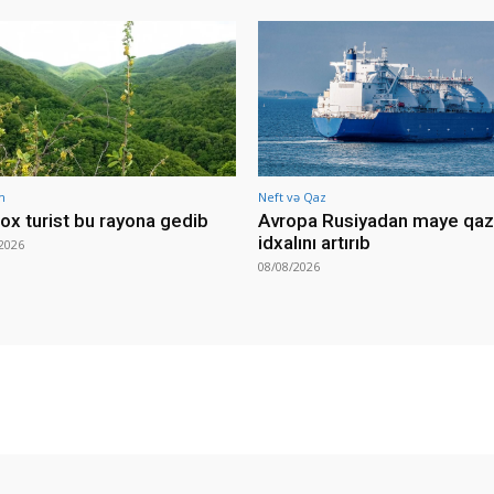
m
Neft və Qaz
ox turist bu rayona gedib
Avropa Rusiyadan maye qaz
idxalını artırıb
2026
08/08/2026