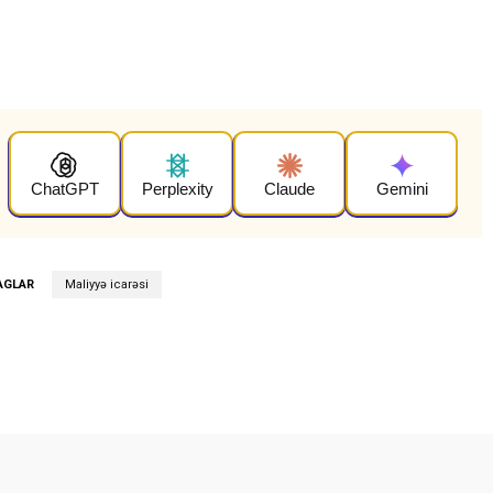
ChatGPT
Perplexity
Claude
Gemini
AGLAR
Maliyyə icarəsi