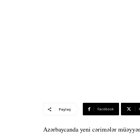
Facebook
Paylaş
Azərbaycanda yeni cərimələr müəyyən