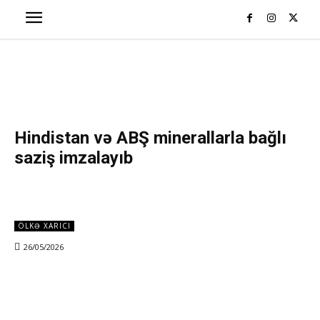
Hindistan və ABŞ minerallarla bağlı
saziş imzalayıb
ÖLKƏ XARICI
26/05/2026