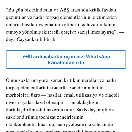
“Bu gün biz Hindistan və ABŞ arasında kritik faydalı
qazıntılar və nadir torpaq elementlərinin, o cümlədən
onların hasilatı və emalının etibarlı təchizatını təmin
etməyə yönəlmiş ikitərəfli çərçivə sazişi imzalayırıq”, —
deyə Cayşankar bildirib.
⚡️📲Təcili xəbərlər üçün bizi WhatsApp
kanalından izlə
Onun sözlərinə görə, sənəd kritik minerallar və nadir
torpaq elementlərinin tədarük zəncirinin bütün
mərhələləri üzrə — hasilat, emal, utilizasiya və əlaqəli
investisiyalar daxil olmaqla — əməkdaşlığın
dərinləşdirilməsini nəzərdə tutur. Saziş dayanıqlı və
şaxələndirilmiş təchizat zəncirlərinin
möhkəmləndirilməsinə, maliyyələşdirmə sahəsində
əməkdaşlığa və resursların səmərəli idarə olunmasına