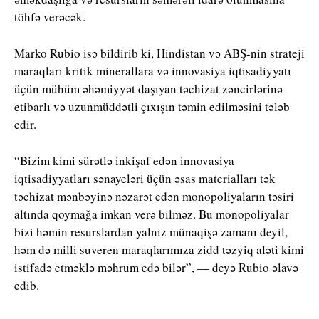
töhfə verəcək.
Marko Rubio
isə bildirib ki, Hindistan və ABŞ-nin strateji
maraqları kritik minerallara və innovasiya iqtisadiyyatı
üçün mühüm əhəmiyyət daşıyan təchizat zəncirlərinə
etibarlı və uzunmüddətli çıxışın təmin edilməsini tələb
edir.
“Bizim kimi sürətlə inkişaf edən innovasiya
iqtisadiyyatları sənayeləri üçün əsas materialları tək
təchizat mənbəyinə nəzarət edən monopoliyaların təsiri
altında qoymağa imkan verə bilməz. Bu monopoliyalar
bizi həmin resurslardan yalnız münaqişə zamanı deyil,
həm də milli suveren maraqlarımıza zidd təzyiq aləti kimi
istifadə etməklə məhrum edə bilər”, — deyə Rubio əlavə
edib.