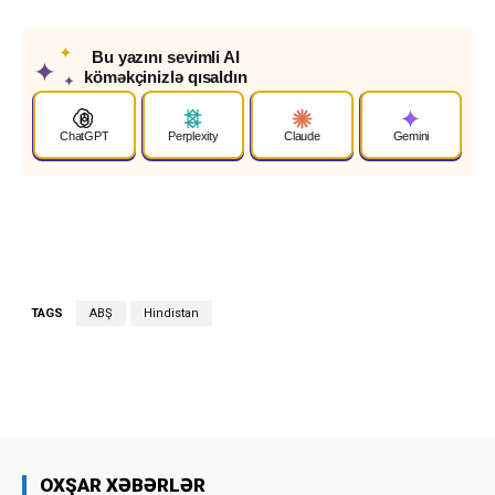
✦
Bu yazını sevimli AI
✦
köməkçinizlə qısaldın
✦
ChatGPT
Perplexity
Claude
Gemini
TAGS
ABŞ
Hindistan
OXŞAR XƏBƏRLƏR