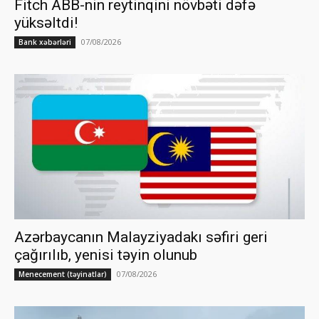
Fitch ABB-nin reytinqini növbəti dəfə
yüksəltdi!
07/08/2026
Bank xəbərləri
Azərbaycanın Malayziyadakı səfiri geri
çağırılıb, yenisi təyin olunub
07/08/2026
Menecement (təyinatlar)