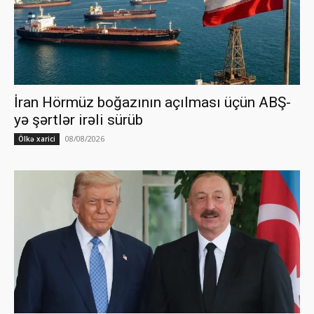
İran Hörmüz boğazının açılması üçün ABŞ-
yə şərtlər irəli sürüb
08/08/2026
Ölkə xarici