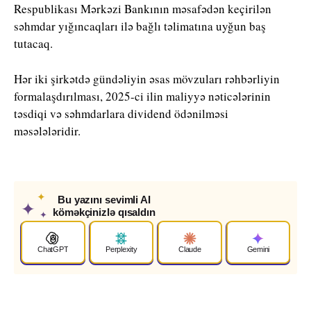
Respublikası Mərkəzi Bankının məsafədən keçirilən
səhmdar yığıncaqları ilə bağlı təlimatına uyğun baş
tutacaq.
Hər iki şirkətdə gündəliyin əsas mövzuları rəhbərliyin
formalaşdırılması, 2025-ci ilin maliyyə nəticələrinin
təsdiqi və səhmdarlara dividend ödənilməsi
məsələləridir.
✦
Bu yazını sevimli AI
✦
köməkçinizlə qısaldın
✦
ChatGPT
Perplexity
Claude
Gemini