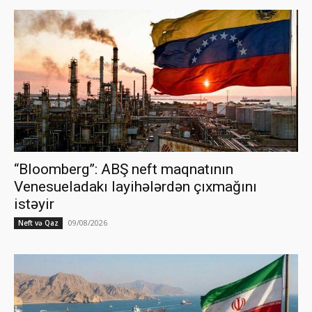
“Bloomberg”: ABŞ neft maqnatının
Venesueladakı layihələrdən çıxmağını
istəyir
09/08/2026
Neft və Qaz