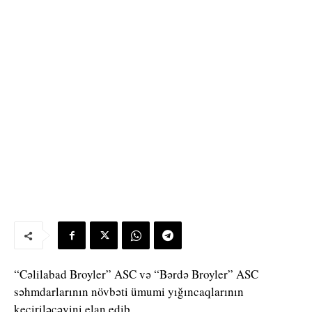
“Cəlilabad Broyler” ASC və “Bərdə Broyler” ASC
səhmdarlarının növbəti ümumi yığıncaqlarının
keçiriləcəyini elan edib.