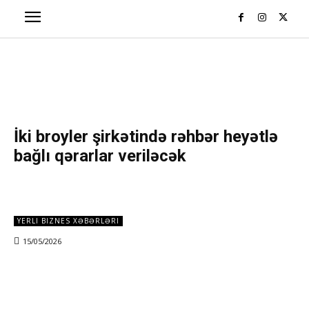
İki broyler şirkətində rəhbər heyətlə
bağlı qərarlar veriləcək
YERLI BIZNES XƏBƏRLƏRI
15/05/2026