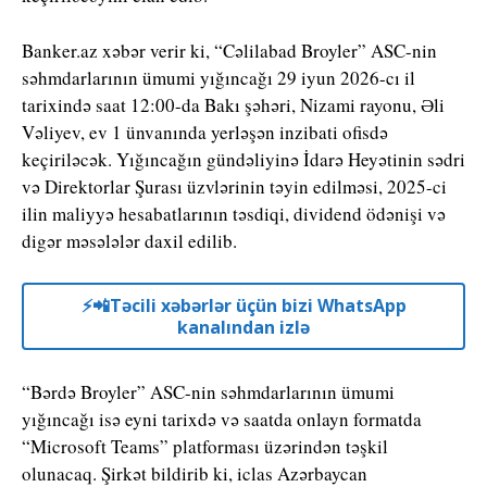
Banker.az xəbər verir ki, “Cəlilabad Broyler” ASC-nin
səhmdarlarının ümumi yığıncağı 29 iyun 2026-cı il
tarixində saat 12:00-da Bakı şəhəri, Nizami rayonu, Əli
Vəliyev, ev 1 ünvanında yerləşən inzibati ofisdə
keçiriləcək. Yığıncağın gündəliyinə İdarə Heyətinin sədri
və Direktorlar Şurası üzvlərinin təyin edilməsi, 2025-ci
ilin maliyyə hesabatlarının təsdiqi, dividend ödənişi və
digər məsələlər daxil edilib.
⚡️📲Təcili xəbərlər üçün bizi WhatsApp
kanalından izlə
“Bərdə Broyler” ASC-nin səhmdarlarının ümumi
yığıncağı isə eyni tarixdə və saatda onlayn formatda
“Microsoft Teams” platforması üzərindən təşkil
olunacaq. Şirkət bildirib ki, iclas Azərbaycan