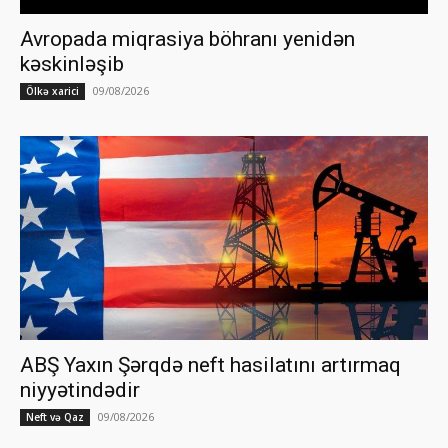
Avropada miqrasiya böhranı yenidən
kəskinləşib
09/08/2026
Ölkə xarici
ABŞ Yaxın Şərqdə neft hasilatını artırmaq
niyyətindədir
09/08/2026
Neft və Qaz