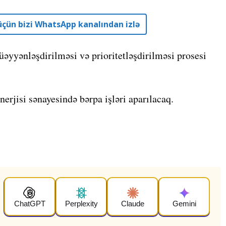
r üçün bizi WhatsApp kanalından izlə
müəyyənləşdirilməsi və prioritetləşdirilməsi prosesi
nerjisi sənayesində bərpa işləri aparılacaq.
ChatGPT
Perplexity
Claude
Gemini