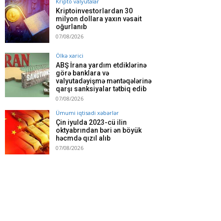
Kripto valyutalar
Kriptoinvestorlardan 30
milyon dollara yaxın vəsait
oğurlanıb
07/08/2026
Ölkə xarici
ABŞ İrana yardım etdiklərinə
görə banklara və
valyutadəyişmə məntəqələrinə
qarşı sanksiyalar tətbiq edib
07/08/2026
Ümumi iqtisadi xəbərlər
Çin iyulda 2023-cü ilin
oktyabrından bəri ən böyük
həcmdə qızıl alıb
07/08/2026