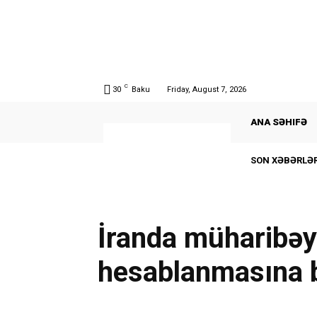
C
30
Baku
Friday, August 7, 2026
ANA SƏHIFƏ
SON XƏBƏRLƏR
İranda müharibəy
hesablanmasına b