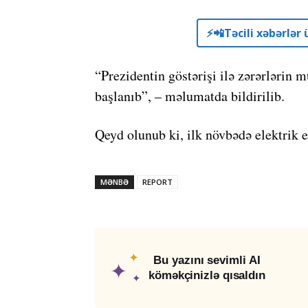
⚡️📲Təcili xəbərlə
“Prezidentin göstərişi ilə zərərlərin 
başlanıb”, – məlumatda bildirilib.
Qeyd olunub ki, ilk növbədə elektrik e
MƏNBƏ
REPORT
✦
Bu yazını sevimli AI
✦
köməkçinizlə qısaldın
✦