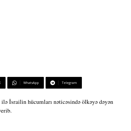
X
WhatsApp
Telegram
ilə İsrailin hücumları nəticəsində ölkəyə dəyən
erib.