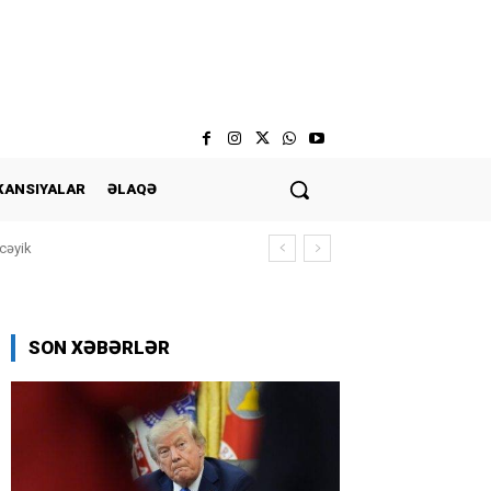
KANSIYALAR
ƏLAQƏ
cəyik
SON XƏBƏRLƏR