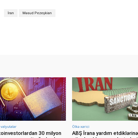
İran
Məsud Pezeşkian
 valyutalar
Ölkə xarici
toinvestorlardan 30 milyon
ABŞ İrana yardım etdiklərinə