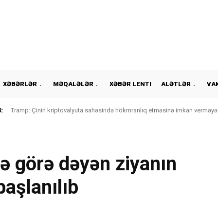
XƏBƏRLƏR
MƏQALƏLƏR
XƏBƏR LENTI
ALƏTLƏR
VA
:
Tramp: Çinin kriptovalyuta sahəsində hökmranlıq etməsinə imkan verməyə
ə görə dəyən ziyanın
aşlanılıb