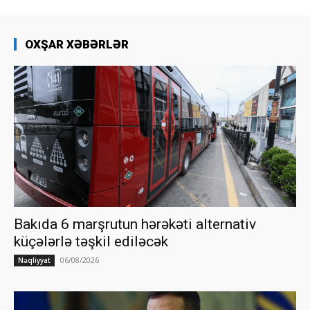
OXŞAR XƏBƏRLƏR
Bakıda 6 marşrutun hərəkəti alternativ
küçələrlə təşkil ediləcək
06/08/2026
Nəqliyyat