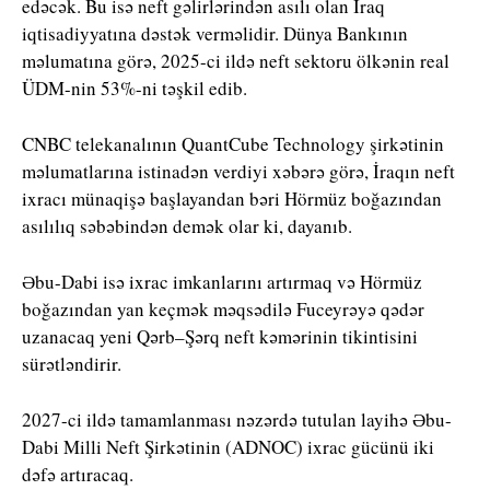
edəcək. Bu isə neft gəlirlərindən asılı olan İraq
iqtisadiyyatına dəstək verməlidir. Dünya Bankının
məlumatına görə, 2025-ci ildə neft sektoru ölkənin real
ÜDM-nin 53%-ni təşkil edib.
CNBC telekanalının QuantCube Technology şirkətinin
məlumatlarına istinadən verdiyi xəbərə görə, İraqın neft
ixracı münaqişə başlayandan bəri Hörmüz boğazından
asılılıq səbəbindən demək olar ki, dayanıb.
Əbu-Dabi isə ixrac imkanlarını artırmaq və Hörmüz
boğazından yan keçmək məqsədilə Fuceyrəyə qədər
uzanacaq yeni Qərb–Şərq neft kəmərinin tikintisini
sürətləndirir.
2027-ci ildə tamamlanması nəzərdə tutulan layihə Əbu-
Dabi Milli Neft Şirkətinin (ADNOC) ixrac gücünü iki
dəfə artıracaq.