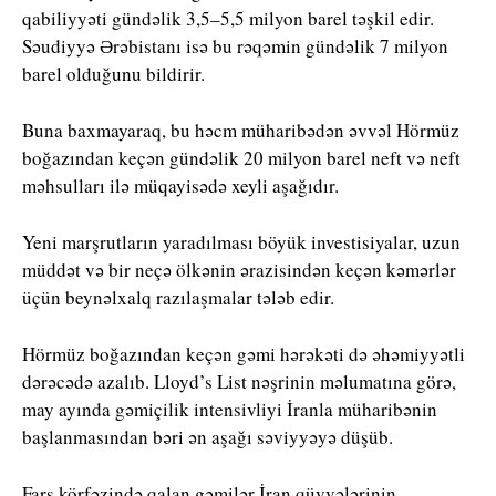
qabiliyyəti gündəlik 3,5–5,5 milyon barel təşkil edir.
Səudiyyə Ərəbistanı isə bu rəqəmin gündəlik 7 milyon
barel olduğunu bildirir.
Buna baxmayaraq, bu həcm müharibədən əvvəl Hörmüz
boğazından keçən gündəlik 20 milyon barel neft və neft
məhsulları ilə müqayisədə xeyli aşağıdır.
Yeni marşrutların yaradılması böyük investisiyalar, uzun
müddət və bir neçə ölkənin ərazisindən keçən kəmərlər
üçün beynəlxalq razılaşmalar tələb edir.
Hörmüz boğazından keçən gəmi hərəkəti də əhəmiyyətli
dərəcədə azalıb. Lloyd’s List nəşrinin məlumatına görə,
may ayında gəmiçilik intensivliyi İranla müharibənin
başlanmasından bəri ən aşağı səviyyəyə düşüb.
Fars körfəzində qalan gəmilər İran qüvvələrinin