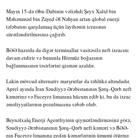
Mayın 15-də Əbu-Dabinin vəliəhdi Şeyx Xalid bin
Məhəmməd bin Zayed Əl Nəhyan artan qlobal enerji
tələbatını qarşılamaq üçün layihənin icrasının
sürətləndirilməsinə çağırıb.
BƏƏ hazırda da digər terminallar vasitəsilə neft ixracını
davam etdirir və bununla Hörmüz boğazının
bağlanmasının təsirlərini qismən azaldır.
Lakin mövcud alternativ marşrutlar da təhlükə altındadır.
Aprel ayında İran Səudiyyə Ərəbistanının Şərq–Qərb neft
kəmərinə və Fuceyrə limanına hücum edib ki, bu da ixrac
əməliyyatlarının pozulmasına səbəb olub.
Beynəlxalq Enerji Agentliyinin qiymətləndirməsinə görə,
Səudiyyə Ərəbistanının Şərq–Qərb neft kəməri və BƏƏ-
nin Fuceyrə limanına gedən kəmərlərinin ümumi ötürmə