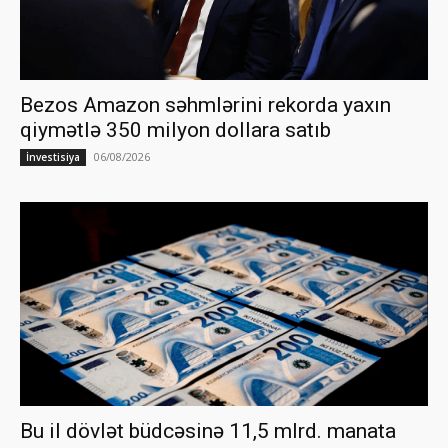
Bezos Amazon səhmlərini rekorda yaxın
qiymətlə 350 milyon dollara satıb
06/08/2026
İnvestisiya
Bu il dövlət büdcəsinə 11,5 mlrd. manata