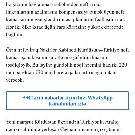
boğazının bağlanması səbəbindən neft ixracı
imkanlarının azalmasını kompensasiya etmək üçün neft
kəmərlərinin genişləndirilməsi planlarını fəallaşdırırlar.
Hər iki ölkə ixrac üçün Fars körfəzinə yüksək dərəcədə
bağlıdır.
Ötən həftə İraq Nazirlər Kabineti Kürdüstan–Türkiyə neft
kəməri şəbəkəsinin sürətlə inkişaf etdirilməsini
təsdiqləyib. Bu layihə gündəlik nəql həcmini hazırkı 220
min bareldən 770 min barelə qədər artırmağa imkan
verəcək.
⚡️📲Təcili xəbərlər üçün bizi WhatsApp
kanalından izlə
Yeni marşrut Kürdüstan üzərindən Türkiyənin Aralıq
dənizi sahilində yerləşən Ceyhan limanına çıxış təmin