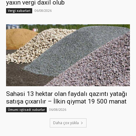
yaxın vergi daxil olub
06/08/2026
Vergi xəbərləri
Sahəsi 13 hektar olan faydalı qazıntı yatağı
satışa çıxarılır – İlkin qiymət 19 500 manat
06/08/2026
Ümumi iqtisadi xəbərlər
Daha çox yüklə