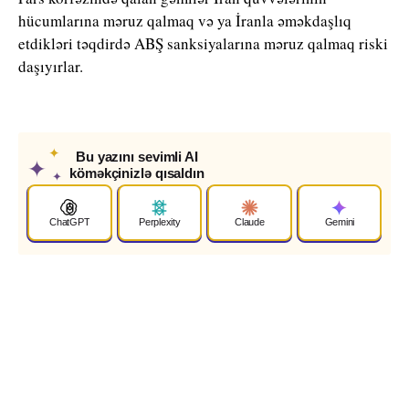
hücumlarına məruz qalmaq və ya İranla əməkdaşlıq
etdikləri təqdirdə ABŞ sanksiyalarına məruz qalmaq riski
daşıyırlar.
✦
Bu yazını sevimli AI
✦
köməkçinizlə qısaldın
✦
ChatGPT
Perplexity
Claude
Gemini