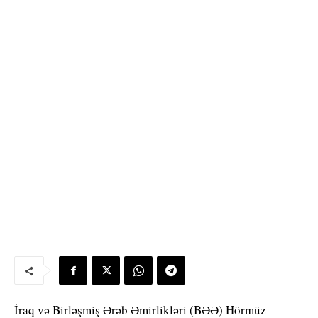
İraq və Birləşmiş Ərəb Əmirlikləri (BƏƏ) Hörmüz