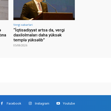
Vergi xəbərləri
ə
“İqtisadiyyat artsa da, vergi
tına
daxilolmaları daha yüksək
templə yüksəlib”
05/08/2026
Facebook
Instagram
Youtube