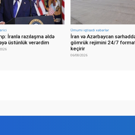
arici
Ümumi iqtisadi xəbərlər
p: İranla razılaşma əldə
İran və Azərbaycan sərhədd
yə üstünlük verərdim
gömrük rejimini 24/7 forma
keçirir
2026
06/08/2026