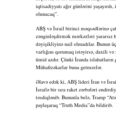
iqtisadiyyatı ağır günlərini yaşayırdı,
olunacaq”.
ABŞ və İsrail birinci məqsədlərinə çat
zənginləşdirmək mərkəzləri yararsız h
dəyişikliyinə nail olmadılar. Bunun ü
varlığını qorumaq istəyirsə, daxili və 
ümid azdır. Çünki İranda islahatların
Mühafizəkarlar buna getməzlər.
Əlavə edək ki, ABŞ lideri İran və İsra
İsrailə bir sıra raket zərbələri endird
təsdiqlənib. Bununla belə, Tramp “At
paylaşaraq “Truth Media”da bildirib.