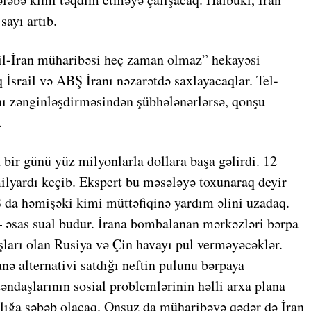
sayı artıb.
ail-İran müharibəsi heç zaman olmaz” hekayəsi
q İsrail və ABŞ İranı nəzarətdə saxlayacaqlar. Tel-
nı zənginləşdirməsindən şübhələnərlərsə, qonşu
.
bir günü yüz milyonlarla dollara başa gəlirdi. 12
ilyardı keçib. Ekspert bu məsələyə toxunaraq deyir
BŞ da həmişəki kimi müttəfiqinə yardım əlini uzadaq.
 – əsas sual budur. İrana bombalanan mərkəzləri bərpa
şları olan Rusiya və Çin havayı pul verməyəcəklər.
anə alternativi satdığı neftin pulunu bərpaya
əndaşlarının sosial problemlərinin həlli arxa plana
zılığa səbəb olacaq. Onsuz da müharibəyə qədər də İran