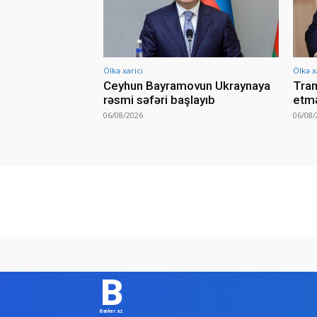
Ölkə xarici
Ölkə x
Ceyhun Bayramovun Ukraynaya
Tram
rəsmi səfəri başlayıb
etmə
06/08/2026
06/08/
B
Banker.az