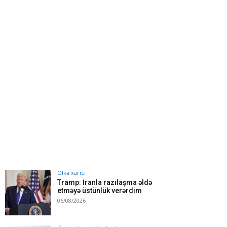
Ölkə xarici
Tramp: İranla razılaşma əldə
etməyə üstünlük verərdim
06/08/2026