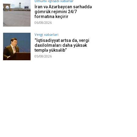
Ümumi iqtisadi xəbərlər
İran və Azərbaycan sərhəddə
gömrük rejimini 24/7
formatına keçirir
06/08/2026
Vergi xəbərləri
“İqtisadiyyat artsa da, vergi
daxilolmaları daha yüksək
templə yüksəlib”
05/08/2026