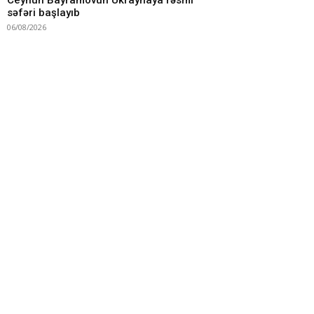
Ceyhun Bayramovun Ukraynaya rəsmi
səfəri başlayıb
06/08/2026