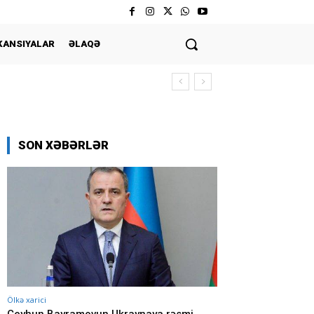
KANSIYALAR
ƏLAQƏ
SON XƏBƏRLƏR
Ölkə xarici