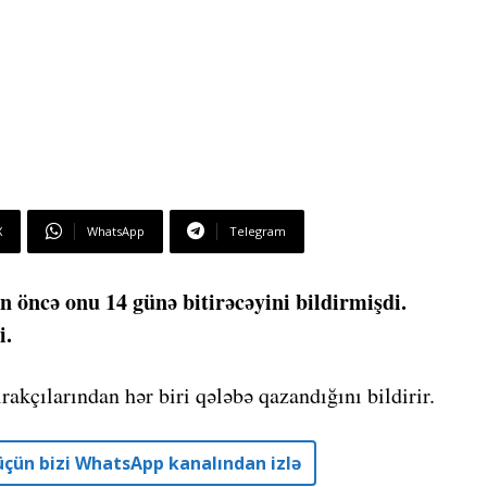
X
WhatsApp
Telegram
 öncə onu 14 günə bitirəcəyini bildirmişdi.
i.
rakçılarından hər biri qələbə qazandığını bildirir.
r üçün bizi WhatsApp kanalından izlə