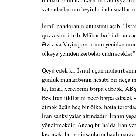
vətəndaşlarının beyinlərində sualların 
İsrail pandoranın qutusunu açıb. “İsr
qüvvəsini itirib. Müharibə bitdi, anca
Əviv və Vaşinqton İranın yenidən ura
ölkəyə yenidən zərbələr endirəcəklər”
Qeyd edək ki, İsrail üçün müharibənin 
günlük müharibənin hesabı bir neçə m
ki, İsrail xərclərini bərpa edəcək, A
Bəs İran itkilərini necə bərpa edəcək
etmək üçün heç bir ölkə, hətta tərəfda
İran sanksiyalar altındadır. İranın yeg
yönəltməkdir. Ancaq bu halda İran vət
keçəcək, bu isə insanların haqlı nara