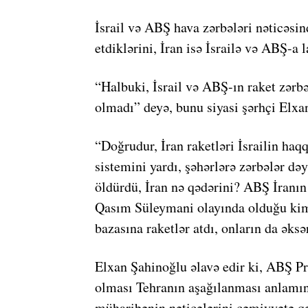
İsrail və ABŞ hava zərbələri nəticəsi
etdiklərini, İran isə İsrailə və ABŞ-a l
“Halbuki, İsrail və ABŞ-ın raket zərbə
olmadı” deyə, bunu siyasi şərhçi Elxa
“Doğrudur, İran raketləri İsrailin ha
sistemini yardı, şəhərlərə zərbələr dəy
öldürdü, İran nə qədərini? ABŞ İranın
Qasım Süleymani olayında olduğu kim
bazasına raketlər atdı, onların da əks
Elxan Şahinoğlu əlavə edir ki, ABŞ P
olması Tehranın aşağılanması anlamın
müharibənin nəticələrini cəmiyyətə q