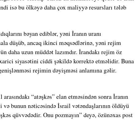
 indi isə bu ölkəyə daha çox maliyyə resursları tələb
dıqlarını bəyan ediblər, yəni İranın uranı
ala düşüb, ancaq ikinci məqsədlərinə, yəni rejim
çün daha uzun müddət lazımdır. İrandakı rejim öz
xarici siyasətini ciddi şəkildə korrektə etməlidir. Buna
 genişlənməsi rejimin dəyişməsi anlamına gəlir.
il arasındakı “atəşkəs” elan etməsindən sonra İranın
iyi və bunun nəticəsində İsrail vətəndaşlarının öldüyü
əşkəs qüvvədədir. Onu pozmayın” deyə, özünəxas post