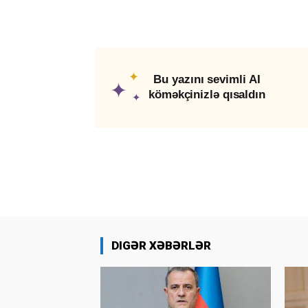
✦
Bu yazını sevimli AI
✦
köməkçinizlə qısaldın
✦
DIGƏR XƏBƏRLƏR