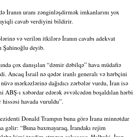
ndə İranın uranı zənginləşdirmək imkanlarını yox
ayiqli cavab verdiyini bildirir.
lərinə və verilən itkilərə İranın cavabı adekvat
n Şahinoğlu deyib.
qqında çox danışılan “dəmir dəbilqə” hava müdafiə
di. Ancaq İsrail nə qədər iranlı generalı və hərbçini
 nüvə mərkəzlərinə dağıdıcı zərbələr vurdu, İran isə
i ABŞ-ı xəbərdar edərək əvvəlcədən boşaldılan hərbi
ər hissəsi havada vuruldu”.
rezidenti Donald Trampın buna görə İrana minnətdar
a gəlir: “Buna baxmayaraq, İrandakı rejim
ələbə kimi təqdim etməyə çalışacaq. Halbuki, İran