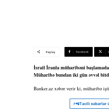
Facebook
Paylaş
İsrail İranla müharibəni başlamadan
Müharibə bundan iki gün əvvəl bitd
Banker.az xəbər verir ki, müharibə işti
⚡️📲Təcili xəbərlə