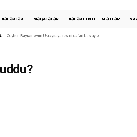
XƏBƏRLƏR
MƏQALƏLƏR
XƏBƏR LENTI
ALƏTLƏR
VA
:
Ceyhun Bayramovun Ukraynaya rəsmi səfəri başlayıb
 uddu?