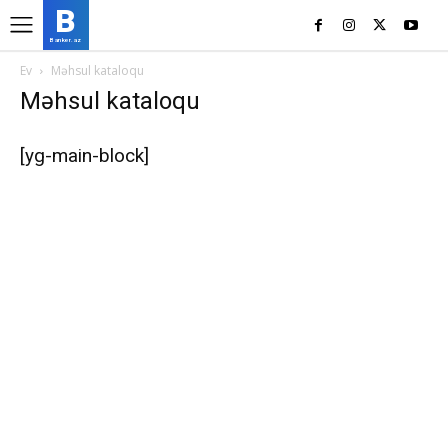
B
Banker.az
Ev
Məhsul kataloqu
Məhsul kataloqu
[yg-main-block]