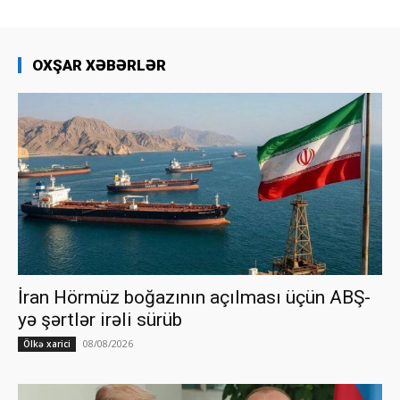
OXŞAR XƏBƏRLƏR
İran Hörmüz boğazının açılması üçün ABŞ-
yə şərtlər irəli sürüb
08/08/2026
Ölkə xarici