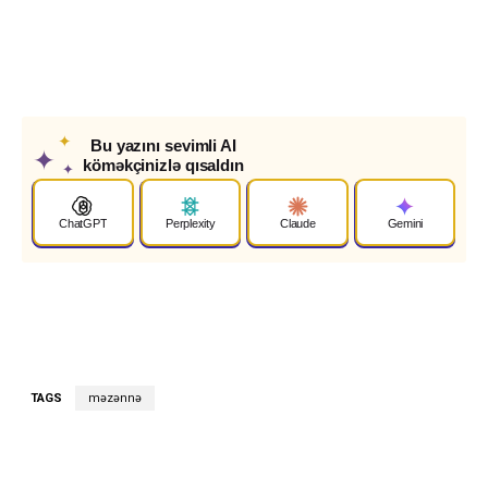
✦
Bu yazını sevimli AI
✦
köməkçinizlə qısaldın
✦
ChatGPT
Perplexity
Claude
Gemini
TAGS
məzənnə