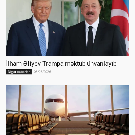
İlham Əliyev Trampa məktub ünvanlayıb
08/08/2026
Digər xəbərlər