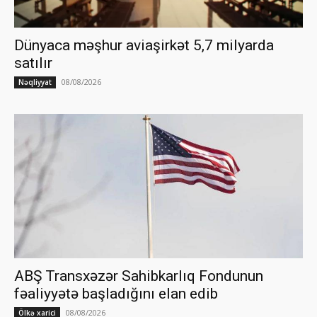
Dünyaca məşhur aviaşirkət 5,7 milyarda
satılır
08/08/2026
Nəqliyyat
ABŞ Transxəzər Sahibkarlıq Fondunun
fəaliyyətə başladığını elan edib
08/08/2026
Ölkə xarici