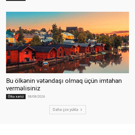
Bu ölkənin vətəndaşı olmaq üçün imtahan
verməlisiniz
08/08/2026
Ölkə xarici
Daha çox yüklə