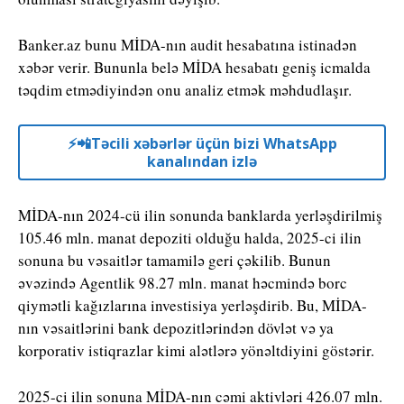
Banker.az bunu MİDA-nın audit hesabatına istinadən
xəbər verir. Bununla belə MİDA hesabatı geniş icmalda
təqdim etmədiyindən onu analiz etmək məhdudlaşır.
⚡️📲Təcili xəbərlər üçün bizi WhatsApp
kanalından izlə
MİDA-nın 2024-cü ilin sonunda banklarda yerləşdirilmiş
105.46 mln. manat depoziti olduğu halda, 2025-ci ilin
sonuna bu vəsaitlər tamamilə geri çəkilib. Bunun
əvəzində Agentlik 98.27 mln. manat həcmində borc
qiymətli kağızlarına investisiya yerləşdirib. Bu, MİDA-
nın vəsaitlərini bank depozitlərindən dövlət və ya
korporativ istiqrazlar kimi alətlərə yönəltdiyini göstərir.
2025-ci ilin sonuna MİDA-nın cəmi aktivləri 426.07 mln.