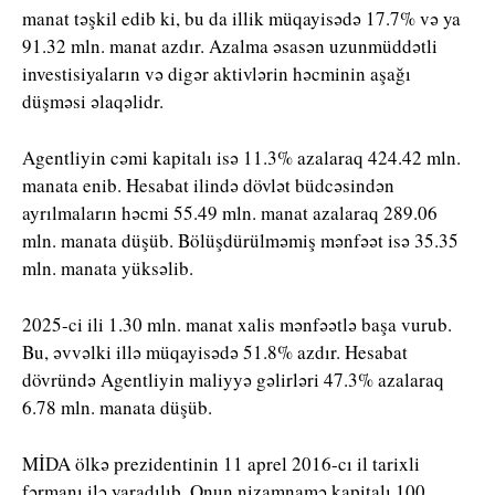
manat təşkil edib ki, bu da illik müqayisədə 17.7% və ya
91.32 mln. manat azdır. Azalma əsasən uzunmüddətli
investisiyaların və digər aktivlərin həcminin aşağı
düşməsi əlaqəlidr.
Agentliyin cəmi kapitalı isə 11.3% azalaraq 424.42 mln.
manata enib. Hesabat ilində dövlət büdcəsindən
ayrılmaların həcmi 55.49 mln. manat azalaraq 289.06
mln. manata düşüb. Bölüşdürülməmiş mənfəət isə 35.35
mln. manata yüksəlib.
2025-ci ili 1.30 mln. manat xalis mənfəətlə başa vurub.
Bu, əvvəlki illə müqayisədə 51.8% azdır. Hesabat
dövründə Agentliyin maliyyə gəlirləri 47.3% azalaraq
6.78 mln. manata düşüb.
MİDA ölkə prezidentinin 11 aprel 2016-cı il tarixli
fərmanı ilə yaradılıb. Onun nizamnamə kapitalı 100