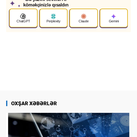
✦
köməkçinizlə qısaldın
✦
ChatGPT
Perplexity
Claude
Gemini
OXŞAR XƏBƏRLƏR