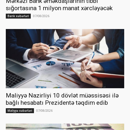
Mərkəzi Bank əməkdaşlarının tibbi
sığortasına 1 milyon manat xərcləyəcək
07/08/2026
Bank xəbərləri
Maliyyə Nazirliyi 10 dövlət müəssisəsi ilə
bağlı hesabatı Prezidentə təqdim edib
07/08/2026
Maliyyə xəbərləri