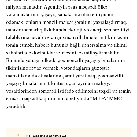
milyon manatdır. Agentliyin əsas məqsədi ölkə
vətəndaşlarının yaşayış sahələrinə olan ehtiyacını
ödəmək, onların mənzil-məişət şəraitini yaxşılaşdırmaq,
müasir memarlıq üslubunda ekoloji və enerji səmərəliliyi
tələblərinə cavab verən çoxmənzilli binaların tikilməsini
təmin etmək, habelə bununla bağlı şəhərsalma və tikinti
sahələrində dövlət idarəetməsini təkmilləşdirməkdir.
Bununla yanaşı, ölkədə çoxmənzilli yaşayış binalarının
tikintisinə rəvac vermək, vətəndaşların güzəştlə
mənzillər əldə etmələrinə şərait yaratmaq, çoxmənzilli
yaşayış binalarının tikintisi üçün ayrılan maliyyə
vəsaitlərindən səmərəli istifadə edilməsini təşkil və təmin
etmək məqsədilə qurumun tabeliyində “MİDA” MMC
yaradılıb.
✦
Bu yazını sevimli AI