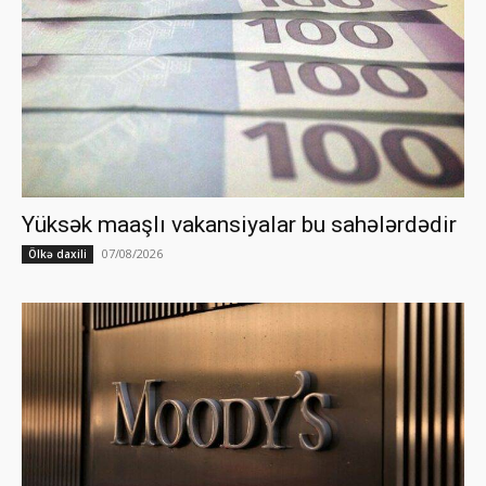
Yüksək maaşlı vakansiyalar bu sahələrdədir
07/08/2026
Ölkə daxili