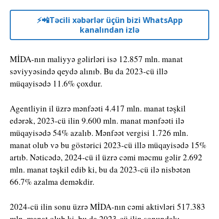
⚡️📲Təcili xəbərlər üçün bizi WhatsApp
kanalından izlə
MİDA-nın maliyyə gəlirləri isə 12.857 mln. manat
səviyyəsində qeydə alınıb. Bu da 2023-cü illə
müqayisədə 11.6% çoxdur.
Agentliyin il üzrə mənfəəti 4.417 mln. manat təşkil
edərək, 2023-cü ilin 9.600 mln. manat mənfəəti ilə
müqayisədə 54% azalıb. Mənfəət vergisi 1.726 mln.
manat olub və bu göstərici 2023-cü illə müqayisədə 15%
artıb. Nəticədə, 2024-cü il üzrə cəmi məcmu gəlir 2.692
mln. manat təşkil edib ki, bu da 2023-cü ilə nisbətən
66.7% azalma deməkdir.
2024-cü ilin sonu üzrə MİDA-nın cəmi aktivləri 517.383
mln. manat olub ki, bu da 2023-cü ilin sonundakı