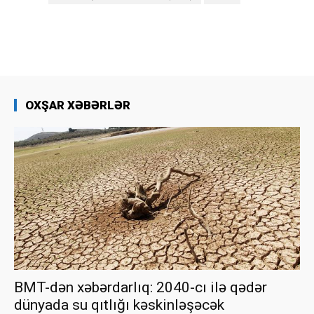
OXŞAR XƏBƏRLƏR
BMT-dən xəbərdarlıq: 2040-cı ilə qədər
dünyada su qıtlığı kəskinləşəcək