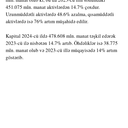
451.075 mln. manat aktivlərdən 14.7% çoxdur.
Uzunmüddətli aktivlərdə 48.6% azalma, qısamüddətli
aktivlərdə isə 76% artım müşahidə edilir.
Kapital 2024-cü ildə 478.608 mln. manat təşkil edərək
2023-cü ilə nisbətən 14.7% artıb. Öhdəliklər isə 38.775
mln. manat olub və 2023-cü illə müqayisədə 14% artım
göstərib.