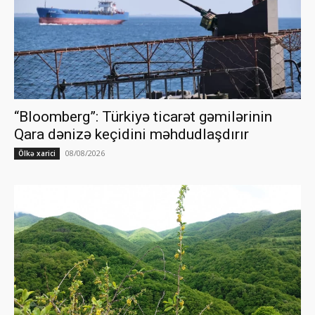
“Bloomberg”: Türkiyə ticarət gəmilərinin
Qara dənizə keçidini məhdudlaşdırır
08/08/2026
Ölkə xarici