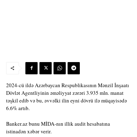
2024-cü ildə Azərbaycan Respublikasının Mənzil İnşaatı
Dövlət Agentliyinin əməliyyat zərəri 3.935 mln. manat
təşkil edib və bu, əvvəlki ilin eyni dövrü ilə müqayisədə
6.6% artıb.
Banker.az bunu MİDA-nın illik audit hesabatına
istinadən xəbər verir.