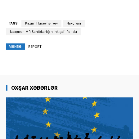
TAGS
Kazım Hüseynəliyev
Naxçıvan
Naxçıvan MR Sahibkarlığın İnkişafı Fondu
MƏNBƏ:
REPORT
OXŞAR XƏBƏRLƏR