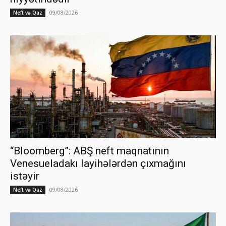
09/08/2026
Neft və Qaz
“Bloomberg”: ABŞ neft maqnatının
Venesueladakı layihələrdən çıxmağını
istəyir
09/08/2026
Neft və Qaz