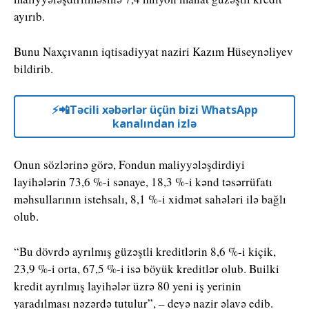
ayırıb.
Bunu Naxçıvanın iqtisadiyyat naziri Kazım Hüseynəliyev
bildirib.
⚡️📲Təcili xəbərlər üçün bizi WhatsApp
kanalından izlə
Onun sözlərinə görə, Fondun maliyyələşdirdiyi
layihələrin 73,6 %-i sənaye, 18,3 %-i kənd təsərrüfatı
məhsullarının istehsalı, 8,1 %-i xidmət sahələri ilə bağlı
olub.
“Bu dövrdə ayrılmış güzəştli kreditlərin 8,6 %-i kiçik,
23,9 %-i orta, 67,5 %-i isə böyük kreditlər olub. Builki
kredit ayrılmış layihələr üzrə 80 yeni iş yerinin
yaradılması nəzərdə tutulur”, – deyə nazir əlavə edib.