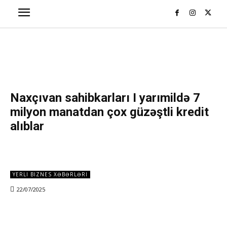
Naxçıvan sahibkarları I yarımildə 7
milyon manatdan çox güzəştli kredit
alıblar
YERLI BIZNES XƏBƏRLƏRI
22/07/2025