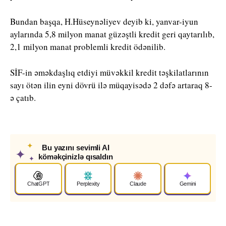
Bundan başqa, H.Hüseynəliyev deyib ki, yanvar-iyun
aylarında 5,8 milyon manat güzəştli kredit geri qaytarılıb,
2,1 milyon manat problemli kredit ödənilib.
SİF-in əməkdaşlıq etdiyi müvəkkil kredit təşkilatlarının
sayı ötən ilin eyni dövrü ilə müqayisədə 2 dəfə artaraq 8-
ə çatıb.
✦
Bu yazını sevimli AI
✦
köməkçinizlə qısaldın
✦
ChatGPT
Perplexity
Claude
Gemini