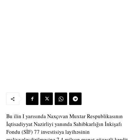
Bu ilin I yarısında Naxçıvan Muxtar Respublikasının
İqtisadiyyat Nazirliyi yanında Sahibkarlığın İnkişafı
Fondu (SİF) 77 investisiya layihəsinin
maliyyələşdirilməsinə 7,4 milyon manat güzəştli kredit