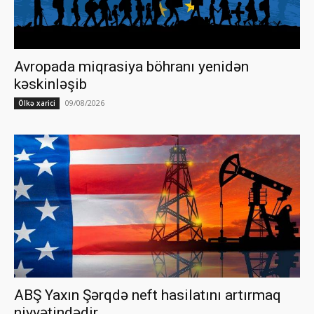
Avropada miqrasiya böhranı yenidən
kəskinləşib
09/08/2026
Ölkə xarici
ABŞ Yaxın Şərqdə neft hasilatını artırmaq
niyyətindədir