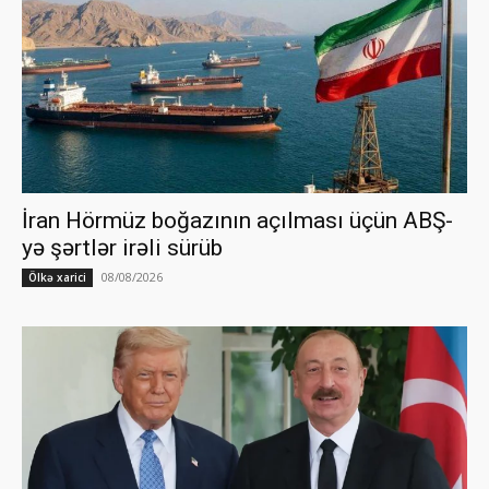
İran Hörmüz boğazının açılması üçün ABŞ-
yə şərtlər irəli sürüb
08/08/2026
Ölkə xarici