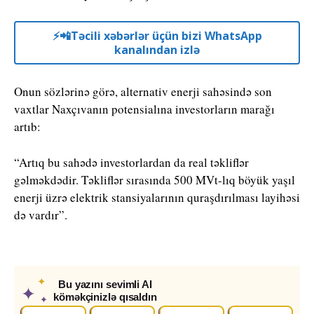
⚡️📲Təcili xəbərlər üçün bizi WhatsApp
kanalından izlə
Onun sözlərinə görə, alternativ enerji sahəsində son
vaxtlar Naxçıvanın potensialına investorların marağı
artıb:
“Artıq bu sahədə investorlardan da real təkliflər
gəlməkdədir. Təkliflər sırasında 500 MVt-lıq böyük yaşıl
enerji üzrə elektrik stansiyalarının quraşdırılması layihəsi
də vardır”.
✦
Bu yazını sevimli AI
✦
köməkçinizlə qısaldın
✦