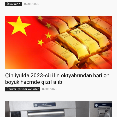
07/08/2026
Ölkə xarici
Çin iyulda 2023-cü ilin oktyabrından bəri ən
böyük həcmdə qızıl alıb
07/08/2026
Ümumi iqtisadi xəbərlər