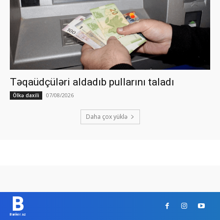
Təqaüdçüləri aldadıb pullarını taladı
07/08/2026
Ölkə daxili
Daha çox yüklə
B
Banker.az