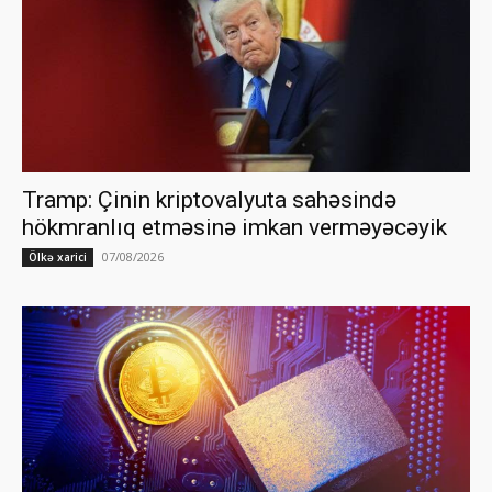
Tramp: Çinin kriptovalyuta sahəsində
hökmranlıq etməsinə imkan verməyəcəyik
07/08/2026
Ölkə xarici