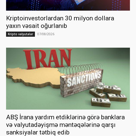
Kriptoinvestorlardan 30 milyon dollara
yaxın vəsait oğurlanıb
07/08/2026
Kripto valyutalar
ABŞ İrana yardım etdiklərinə görə banklara
və valyutadəyişmə məntəqələrinə qarşı
sanksiyalar tətbiq edib