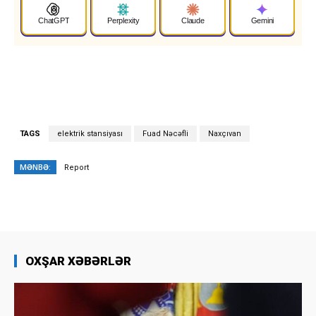
ChatGPT
Perplexity
Claude
Gemini
TAGS
elektrik stansiyası
Fuad Nəcəfli
Naxçıvan
MƏNBƏ:
Report
OXŞAR XƏBƏRLƏR