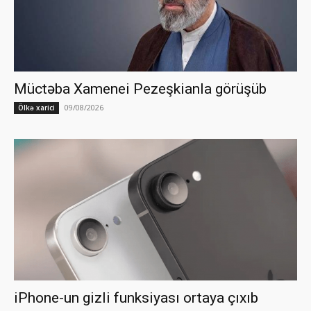
Müctəba Xamenei Pezeşkianla görüşüb
09/08/2026
Ölkə xarici
iPhone-un gizli funksiyası ortaya çıxıb