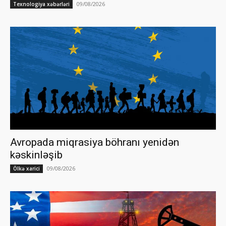
09/08/2026
Texnologiya xəbərləri
Avropada miqrasiya böhranı yenidən
kəskinləşib
09/08/2026
Ölkə xarici