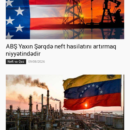
ABŞ Yaxın Şərqdə neft hasilatını artırmaq
niyyətindədir
09/08/2026
Neft və Qaz