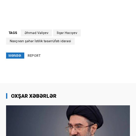
TAGS
Əhməd Vəliyev
İlqar Hacıyev
Naxçıvan şəhər İstilik təsərrüfatı idarəsi
MƏNBƏ:
REPORT
OXŞAR XƏBƏRLƏR