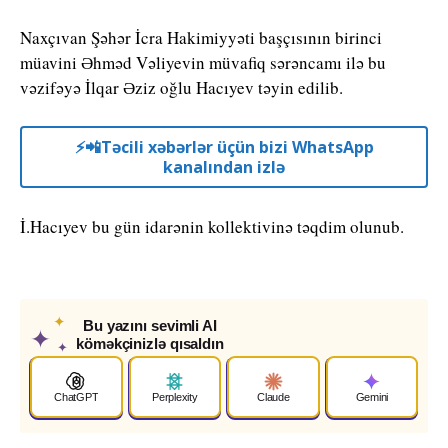
Naxçıvan Şəhər İcra Hakimiyyəti başçısının birinci
müavini Əhməd Vəliyevin müvafiq sərəncamı ilə bu
vəzifəyə İlqar Əziz oğlu Hacıyev təyin edilib.
⚡️📲Təcili xəbərlər üçün bizi WhatsApp
kanalından izlə
İ.Hacıyev bu gün idarənin kollektivinə təqdim olunub.
✦
Bu yazını sevimli AI
✦
köməkçinizlə qısaldın
✦
ChatGPT
Perplexity
Claude
Gemini