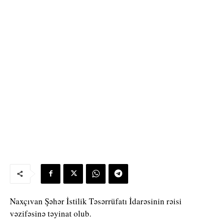
Naxçıvan Şəhər İstilik Təsərrüfatı İdarəsinin rəisi
vəzifəsinə təyinat olub.