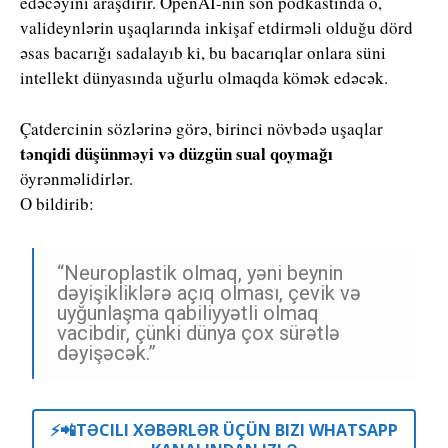
edəcəyini araşdırır. OpenAI-nin son podkastında o,
valideynlərin uşaqlarında inkişaf etdirməli olduğu dörd
əsas bacarığı sadalayıb ki, bu bacarıqlar onlara süni
intellekt dünyasında uğurlu olmaqda kömək edəcək.
Çatdercinin sözlərinə görə, birinci növbədə uşaqlar
tənqidi düşünməyi və düzgün sual qoymağı
öyrənməlidirlər.
O bildirib:
“Neuroplastik olmaq, yəni beynin
dəyişikliklərə açıq olması, çevik və
uyğunlaşma qabiliyyətli olmaq
vacibdir, çünki dünya çox sürətlə
dəyişəcək.”
⚡️📲TƏCILI XƏBƏRLƏR ÜÇÜN BIZI WHATSAPP