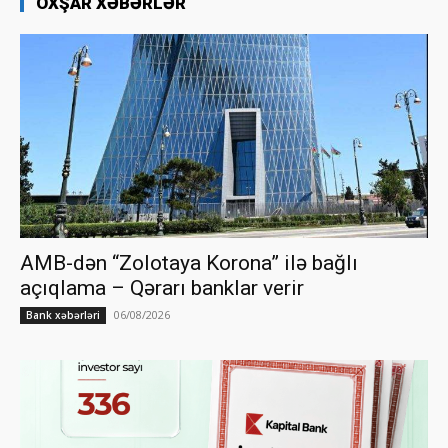
OXŞAR XƏBƏRLƏR
AMB-dən “Zolotaya Korona” ilə bağlı
açıqlama – Qərarı banklar verir
06/08/2026
Bank xəbərləri