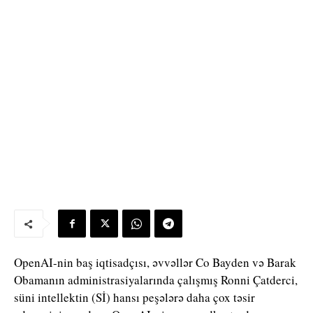
OpenAI-nin baş iqtisadçısı, əvvəllər Co Bayden və Barak
Obamanın administrasiyalarında çalışmış Ronni Çatderci,
süni intellektin (Sİ) hansı peşələrə daha çox təsir