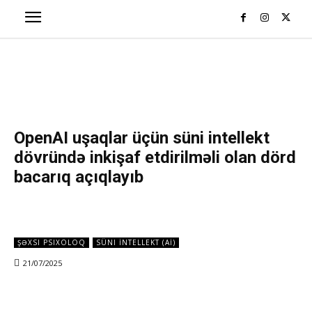
OpenAI uşaqlar üçün süni intellekt
dövründə inkişaf etdirilməli olan dörd
bacarıq açıqlayıb
ŞƏXSI PSIXOLOQ
SÜNI İNTELLEKT (Aİ)
21/07/2025