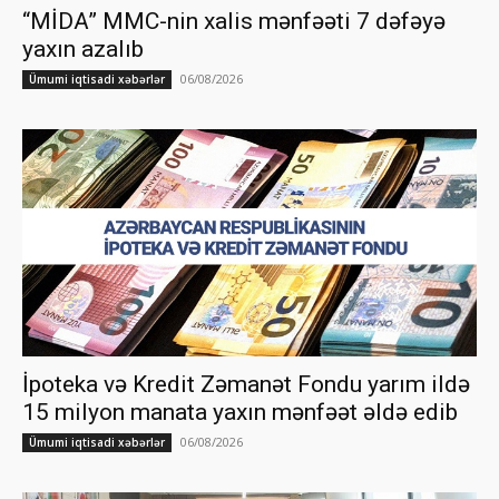
“MİDA” MMC-nin xalis mənfəəti 7 dəfəyə
yaxın azalıb
06/08/2026
Ümumi iqtisadi xəbərlər
İpoteka və Kredit Zəmanət Fondu yarım ildə
15 milyon manata yaxın mənfəət əldə edib
06/08/2026
Ümumi iqtisadi xəbərlər