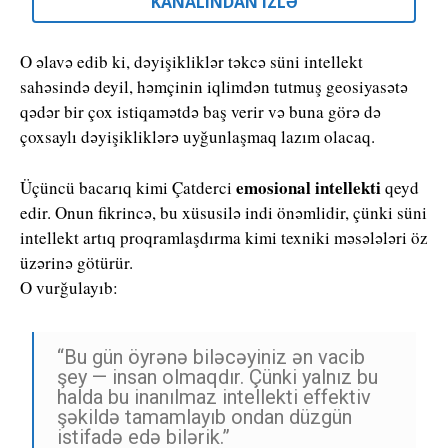
KANALINDAN IZLƏ
O əlavə edib ki, dəyişikliklər təkcə süni intellekt
sahəsində deyil, həmçinin iqlimdən tutmuş geosiyasətə
qədər bir çox istiqamətdə baş verir və buna görə də
çoxsaylı dəyişikliklərə uyğunlaşmaq lazım olacaq.
emosional intellekti
Üçüncü bacarıq kimi Çatderci
qeyd
edir. Onun fikrincə, bu xüsusilə indi önəmlidir, çünki süni
intellekt artıq proqramlaşdırma kimi texniki məsələləri öz
üzərinə götürür.
O vurğulayıb:
“Bu gün öyrənə biləcəyiniz ən vacib
şey — insan olmaqdır. Çünki yalnız bu
halda bu inanılmaz intellekti effektiv
şəkildə tamamlayıb ondan düzgün
istifadə edə bilərik.”