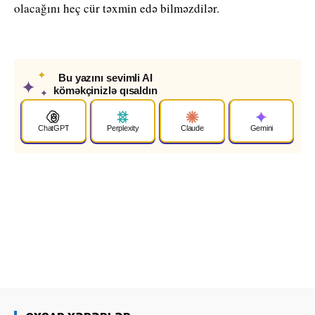
olacağını heç cür təxmin edə bilməzdilər.
✦
Bu yazını sevimli AI
✦
köməkçinizlə qısaldın
✦
ChatGPT
Perplexity
Claude
Gemini