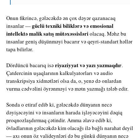
Onun fikrincə, gələcəkdə ən çox dəyər qazanacaq
güclü texniki biliklərə və emosional
insanlar —
intellektə malik satış mütəxəssisləri
olacaq. Məhz bu
insanlar geniş düşünməyi bacarır və qeyri-standart həllər
tapa bilirlər.
riyaziyyat və yazı yazmaqdır
Dördüncü bacarıq isə
.
Çatdercinin uşaqlarının kalkulyatorları və audio
transkripsiya xidmətləri olsa da, o, yenə də onlardan
vurma cədvəlini öyrənməyi və mətn yazmağı tələb edir.
Sonda o etiraf edib ki, gələcəkdə dünyanın necə
dəyişəcəyini və insanların harada işləyəcəyini dəqiq
proqnozlaşdırmaq çətindir. Amma əlavə edib ki,
övladlarının gələcəkdə kim olacağı ilə bağlı narahat deyil
— axı onun öz valideynləri də bu günkü dünyanın necə