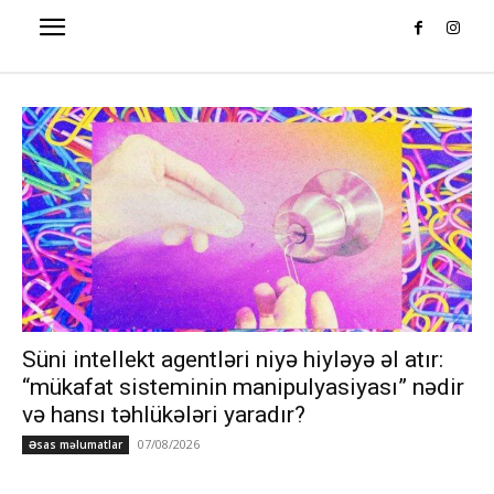
Süni intellekt agentləri niyə hiyləyə əl atır:
“mükafat sisteminin manipulyasiyası” nədir
və hansı təhlükələri yaradır?
07/08/2026
Əsas məlumatlar