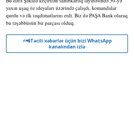
Bu dəfə Şəkidə keçirilən sahibkarlıq layihəsində 50-yə
yaxın uşaq öz ideyaları üzərində çalışdı, komandalar
qurdu və ilk təqdimatlarını etdi. Biz də PAŞA Bank olaraq
bu təşəbbüsün bir parçası olduq.
⚡️📲Təcili xəbərlər üçün bizi WhatsApp
kanalından izlə