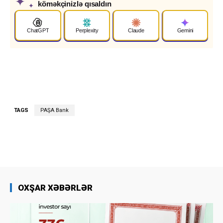
✦
köməkçinizlə qısaldın
✦
ChatGPT
Perplexity
Claude
Gemini
TAGS
PAŞA Bank
OXŞAR XƏBƏRLƏR