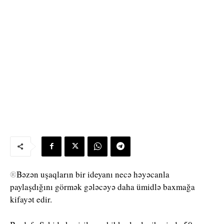
®
Bəzən uşaqların bir ideyanı necə həyəcanla
paylaşdığını görmək gələcəyə daha ümidlə baxmağa
kifayət edir.