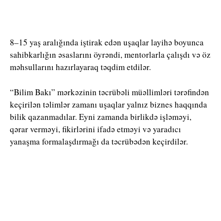
8–15 yaş aralığında iştirak edən uşaqlar layihə boyunca
sahibkarlığın əsaslarını öyrəndi, mentorlarla çalışdı və öz
məhsullarını hazırlayaraq təqdim etdilər.
“Bilim Bakı” mərkəzinin təcrübəli müəllimləri tərəfindən
keçirilən təlimlər zamanı uşaqlar yalnız biznes haqqında
bilik qazanmadılar. Eyni zamanda birlikdə işləməyi,
qərar verməyi, fikirlərini ifadə etməyi və yaradıcı
yanaşma formalaşdırmağı da təcrübədən keçirdilər.