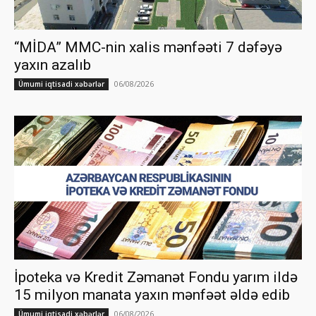
“MİDA” MMC-nin xalis mənfəəti 7 dəfəyə
yaxın azalıb
06/08/2026
Ümumi iqtisadi xəbərlər
İpoteka və Kredit Zəmanət Fondu yarım ildə
15 milyon manata yaxın mənfəət əldə edib
06/08/2026
Ümumi iqtisadi xəbərlər