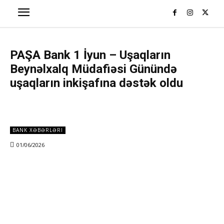
PAŞA Bank 1 İyun – Uşaqların
Beynəlxalq Müdafiəsi Günündə
uşaqların inkişafına dəstək oldu
BANK XƏBƏRLƏRI
01/06/2026