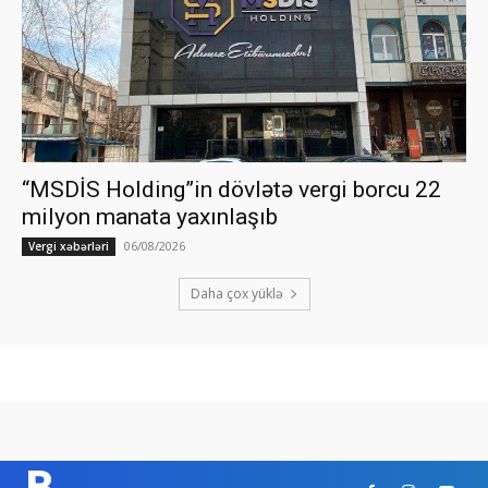
“MSDİS Holding”in dövlətə vergi borcu 22
milyon manata yaxınlaşıb
06/08/2026
Vergi xəbərləri
Daha çox yüklə
B