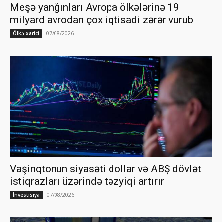
Meşə yanğınları Avropa ölkələrinə 19
milyard avrodan çox iqtisadi zərər vurub
07/08/2026
Ölkə xarici
Vaşinqtonun siyasəti dollar və ABŞ dövlət
istiqrazları üzərində təzyiqi artırır
07/08/2026
İnvestisiya