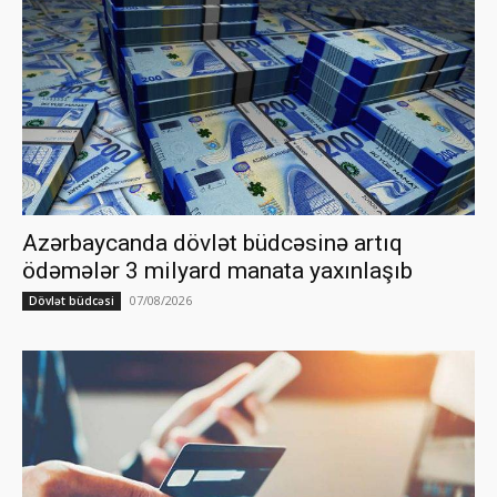
Azərbaycanda dövlət büdcəsinə artıq
ödəmələr 3 milyard manata yaxınlaşıb
07/08/2026
Dövlət büdcəsi