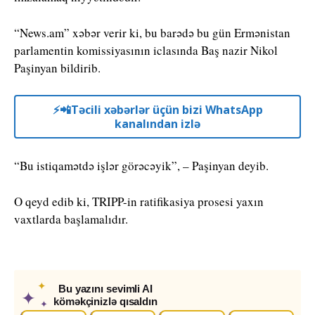
“News.am” xəbər verir ki, bu barədə bu gün Ermənistan
parlamentin komissiyasının iclasında Baş nazir Nikol
Paşinyan bildirib.
⚡️📲Təcili xəbərlər üçün bizi WhatsApp
kanalından izlə
“Bu istiqamətdə işlər görəcəyik”, – Paşinyan deyib.
O qeyd edib ki, TRIPP-in ratifikasiya prosesi yaxın
vaxtlarda başlamalıdır.
✦
Bu yazını sevimli AI
✦
köməkçinizlə qısaldın
✦