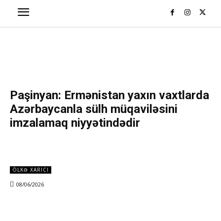
Paşinyan: Ermənistan yaxın vaxtlarda
Azərbaycanla sülh müqaviləsini
imzalamaq niyyətindədir
ÖLKƏ XARICI
08/06/2026