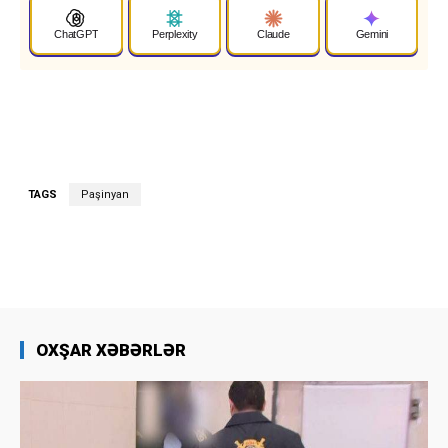
ChatGPT
Perplexity
Claude
Gemini
TAGS
Paşinyan
OXŞAR XƏBƏRLƏR