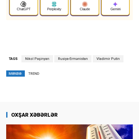
ChatGPT
Perplexity
Claude
Gemini
TAGS
Nikol Paşinyan
Rusiya-Ermənistan
Vladimir Putin
MƏNBƏ:
TREND
OXŞAR XƏBƏRLƏR