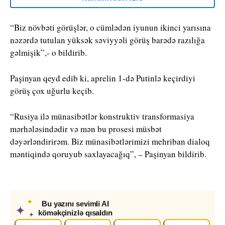
“Biz növbəti görüşlər, o cümlədən iyunun ikinci yarısına
nəzərdə tutulan yüksək səviyyəli görüş barədə razılığa
gəlmişik”,- o bildirib.
Paşinyan qeyd edib ki, aprelin 1-də Putinlə keçirdiyi
görüş çox uğurlu keçib.
“Rusiya ilə münasibətlər konstruktiv transformasiya
mərhələsindədir və mən bu prosesi müsbət
dəyərləndirirəm. Biz münasibətlərimizi mehriban dialoq
məntiqində qoruyub saxlayacağıq”, – Paşinyan bildirib.
✦
Bu yazını sevimli AI
✦
köməkçinizlə qısaldın
✦