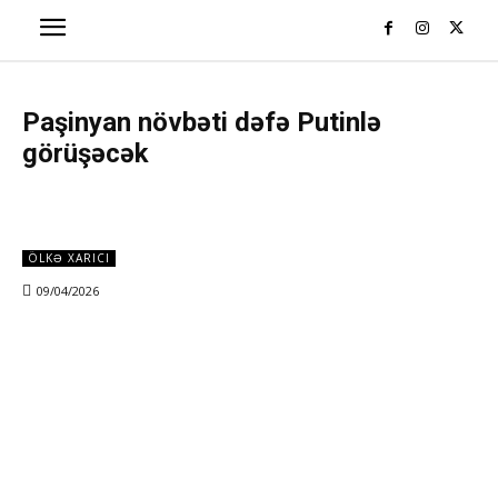
Paşinyan növbəti dəfə Putinlə
görüşəcək
ÖLKƏ XARICI
09/04/2026