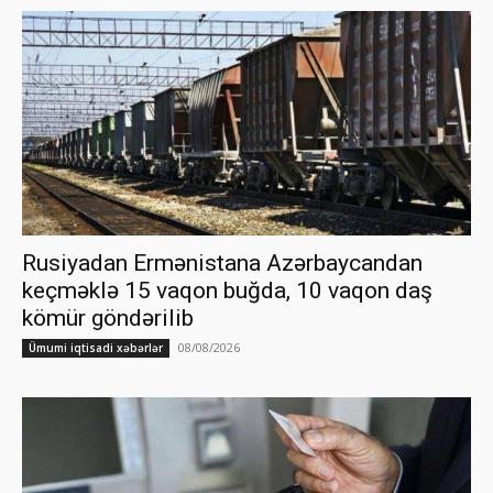
Rusiyadan Ermənistana Azərbaycandan
keçməklə 15 vaqon buğda, 10 vaqon daş
kömür göndərilib
08/08/2026
Ümumi iqtisadi xəbərlər