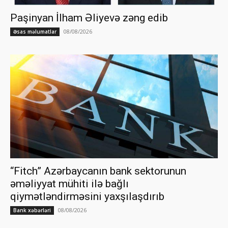
Paşinyan İlham Əliyevə zəng edib
08/08/2026
Əsas məlumatlar
“Fitch” Azərbaycanın bank sektorunun
əməliyyat mühiti ilə bağlı
qiymətləndirməsini yaxşılaşdırıb
08/08/2026
Bank xəbərləri