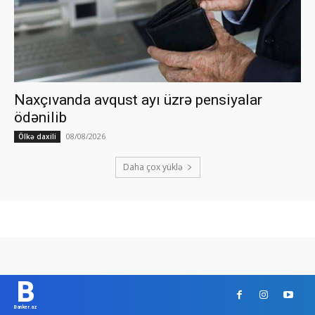
Naxçıvanda avqust ayı üzrə pensiyalar
ödənilib
08/08/2026
Ölkə daxili
Daha çox yüklə
B
Banker.az