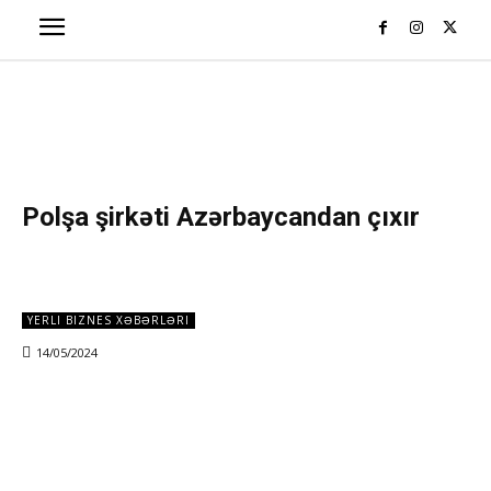
Polşa şirkəti Azərbaycandan çıxır
YERLI BIZNES XƏBƏRLƏRI
14/05/2024