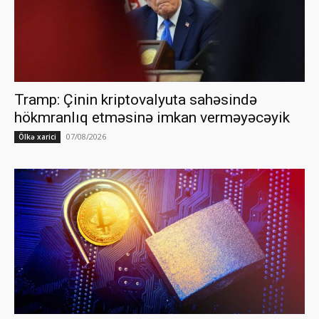
Tramp: Çinin kriptovalyuta sahəsində
hökmranlıq etməsinə imkan verməyəcəyik
07/08/2026
Ölkə xarici