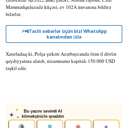
Məmmədquluzadə küçəsi, ev 102A ünvanına bildirə
bilərlər.
⚡️📲Təcili xəbərlər üçün bizi WhatsApp
kanalından izlə
Xatırladaq ki, Polşa şirkəti Azərbaycanda ötən il dövlət
qeydiyyatına alınıb, nizamnamə kapitalı 150 000 USD
təşkil edir.
✦
Bu yazını sevimli AI
✦
köməkçinizlə qısaldın
✦