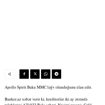
Apollo Spirit Baku MMC ləğv olunduğunu elan edir.
Banker.az xəbər verir ki, kreditorlar iki ay ərzində
tələblərini AZ1022 Bakı şəhəri, Nəsimi rayonu, Cəlil