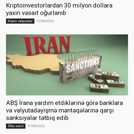
Kriptoinvestorlardan 30 milyon dollara
yaxın vəsait oğurlanıb
07/08/2026
Kripto valyutalar
ABŞ İrana yardım etdiklərinə görə banklara
və valyutadəyişmə məntəqələrinə qarşı
sanksiyalar tətbiq edib
07/08/2026
Ölkə xarici