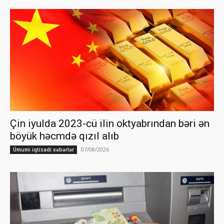
Çin iyulda 2023-cü ilin oktyabrından bəri ən
böyük həcmdə qızıl alıb
07/08/2026
Ümumi iqtisadi xəbərlər