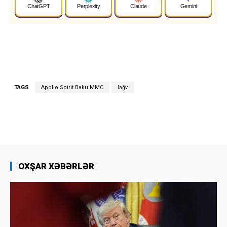
ChatGPT
Perplexity
Claude
Gemini
TAGS
Apollo Spirit Baku MMC
ləğv
OXŞAR XƏBƏRLƏR