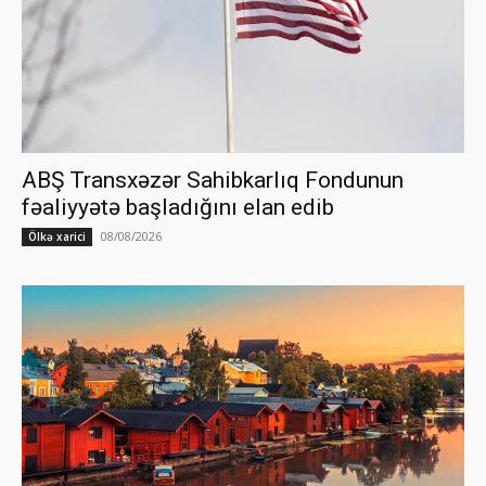
ABŞ Transxəzər Sahibkarlıq Fondunun
fəaliyyətə başladığını elan edib
08/08/2026
Ölkə xarici