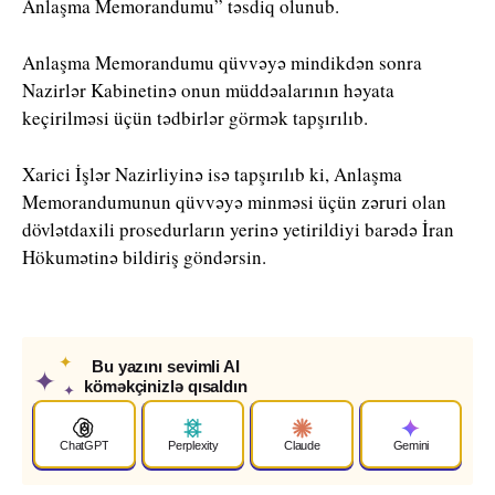
Anlaşma Memorandumu” təsdiq olunub.
Anlaşma Memorandumu qüvvəyə mindikdən sonra
Nazirlər Kabinetinə onun müddəalarının həyata
keçirilməsi üçün tədbirlər görmək tapşırılıb.
Xarici İşlər Nazirliyinə isə tapşırılıb ki, Anlaşma
Memorandumunun qüvvəyə minməsi üçün zəruri olan
dövlətdaxili prosedurların yerinə yetirildiyi barədə İran
Hökumətinə bildiriş göndərsin.
✦
Bu yazını sevimli AI
✦
köməkçinizlə qısaldın
✦
ChatGPT
Perplexity
Claude
Gemini