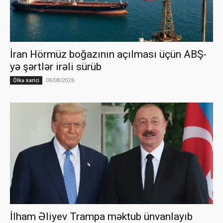
İran Hörmüz boğazının açılması üçün ABŞ-
yə şərtlər irəli sürüb
08/08/2026
Ölkə xarici
İlham Əliyev Trampa məktub ünvanlayıb