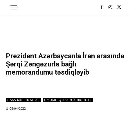
Prezident Azərbaycanla İran arasında
Şərqi Zəngəzurla bağlı
memorandumu təsdiqləyib
ƏSAS MƏLUMATLAR
ÜMUMI IQTISADI XƏBƏRLƏR
05/04/2022