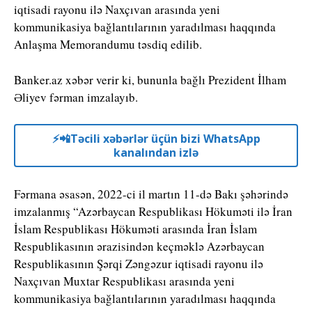
iqtisadi rayonu ilə Naxçıvan arasında yeni
kommunikasiya bağlantılarının yaradılması haqqında
Anlaşma Memorandumu təsdiq edilib.
Banker.az xəbər verir ki, bununla bağlı Prezident İlham
Əliyev fərman imzalayıb.
⚡️📲Təcili xəbərlər üçün bizi WhatsApp
kanalından izlə
Fərmana əsasən, 2022-ci il martın 11-də Bakı şəhərində
imzalanmış “Azərbaycan Respublikası Hökuməti ilə İran
İslam Respublikası Hökuməti arasında İran İslam
Respublikasının ərazisindən keçməklə Azərbaycan
Respublikasının Şərqi Zəngəzur iqtisadi rayonu ilə
Naxçıvan Muxtar Respublikası arasında yeni
kommunikasiya bağlantılarının yaradılması haqqında