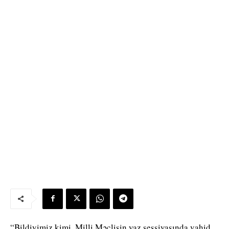
“Bildiyimiz kimi, Milli Məclisin yaz sessiyasında vahid