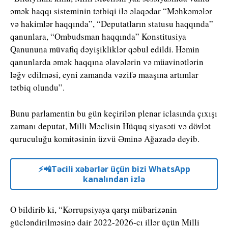
əmək haqqı sisteminin tətbiqi ilə əlaqədar “Məhkəmələr
və hakimlər haqqında”, “Deputatların statusu haqqında”
qanunlara, “Ombudsman haqqında” Konstitusiya
Qanununa müvafiq dəyişikliklər qəbul edildi. Həmin
qanunlarda əmək haqqına əlavələrin və müavinətlərin
ləğv edilməsi, eyni zamanda vəzifə maaşına artımlar
tətbiq olundu”.
Bunu parlamentin bu gün keçirilən plenar iclasında çıxışı
zamanı deputat, Milli Məclisin Hüquq siyasəti və dövlət
quruculuğu komitəsinin üzvü Əminə Ağazadə deyib.
⚡️📲Təcili xəbərlər üçün bizi WhatsApp
kanalından izlə
O bildirib ki, “Korrupsiyaya qarşı mübarizənin
gücləndirilməsinə dair 2022-2026-cı illər üçün Milli