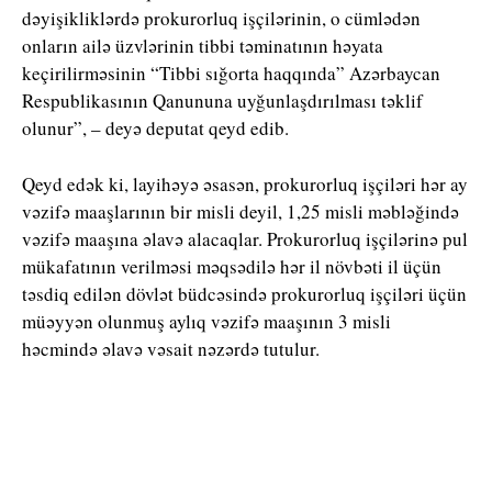
dəyişikliklərdə prokurorluq işçilərinin, o cümlədən
onların ailə üzvlərinin tibbi təminatının həyata
keçirilirməsinin “Tibbi sığorta haqqında” Azərbaycan
Respublikasının Qanununa uyğunlaşdırılması təklif
olunur”, – deyə deputat qeyd edib.
Qeyd edək ki, layihəyə əsasən, prokurorluq işçiləri hər ay
vəzifə maaşlarının bir misli deyil, 1,25 misli məbləğində
vəzifə maaşına əlavə alacaqlar. Prokurorluq işçilərinə pul
mükafatının verilməsi məqsədilə hər il növbəti il üçün
təsdiq edilən dövlət büdcəsində prokurorluq işçiləri üçün
müəyyən olunmuş aylıq vəzifə maaşının 3 misli
həcmində əlavə vəsait nəzərdə tutulur.