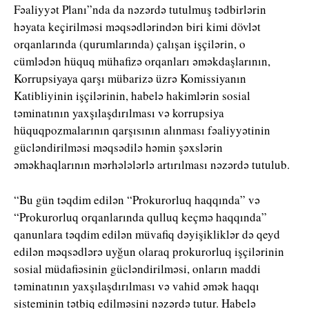
Fəaliyyət Planı”nda da nəzərdə tutulmuş tədbirlərin
həyata keçirilməsi məqsədlərindən biri kimi dövlət
orqanlarında (qurumlarında) çalışan işçilərin, o
cümlədən hüquq mühafizə orqanları əməkdaşlarının,
Korrupsiyaya qarşı mübarizə üzrə Komissiyanın
Katibliyinin işçilərinin, habelə hakimlərin sosial
təminatının yaxşılaşdırılması və korrupsiya
hüquqpozmalarının qarşısının alınması fəaliyyətinin
gücləndirilməsi məqsədilə həmin şəxslərin
əməkhaqlarının mərhələlərlə artırılması nəzərdə tutulub.
“Bu gün təqdim edilən “Prokurorluq haqqında” və
“Prokurorluq orqanlarında qulluq keçmə haqqında”
qanunlara təqdim edilən müvafiq dəyişikliklər də qeyd
edilən məqsədlərə uyğun olaraq prokurorluq işçilərinin
sosial müdafiəsinin gücləndirilməsi, onların maddi
təminatının yaxşılaşdırılması və vahid əmək haqqı
sisteminin tətbiq edilməsini nəzərdə tutur. Habelə