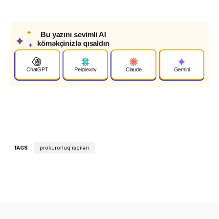
✦
Bu yazını sevimli AI
✦
köməkçinizlə qısaldın
✦
ChatGPT
Perplexity
Claude
Gemini
TAGS
prokurorluq işçiləri