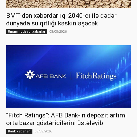
BMT-dən xəbərdarlıq: 2040-cı ilə qədər
dünyada su qıtlığı kəskinləşəcək
08/08/2026
Ümumi iqtisadi xəbərlər
“Fitch Ratings”: AFB Bank-ın depozit artımı
orta bazar göstəricilərini üstələyib
08/08/2026
Bank xəbərləri