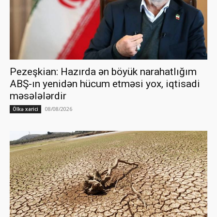
Pezeşkian: Hazırda ən böyük narahatlığım
ABŞ-ın yenidən hücum etməsi yox, iqtisadi
məsələlərdir
08/08/2026
Ölkə xarici