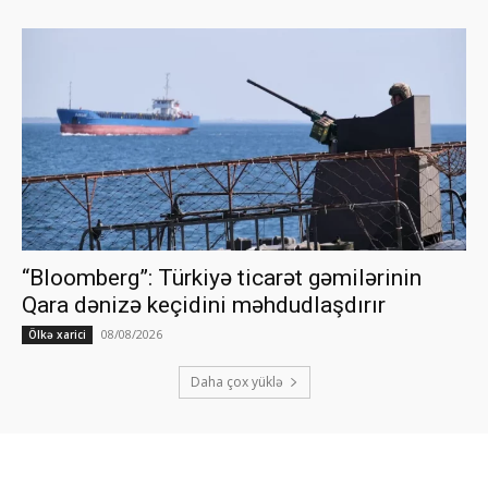
“Bloomberg”: Türkiyə ticarət gəmilərinin
Qara dənizə keçidini məhdudlaşdırır
08/08/2026
Ölkə xarici
Daha çox yüklə