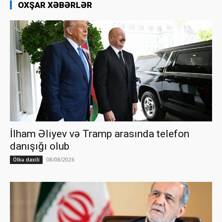
OXŞAR XƏBƏRLƏR
İlham Əliyev və Tramp arasında telefon
danışığı olub
08/08/2026
Ölkə daxili