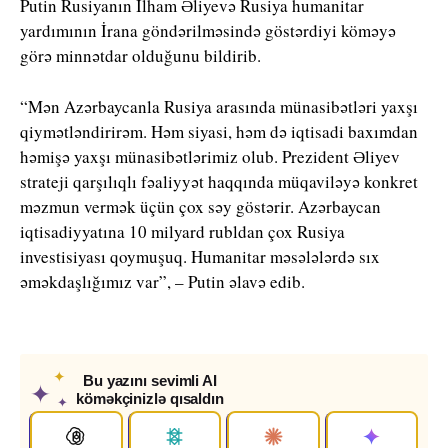
Putin Rusiyanın İlham Əliyevə Rusiya humanitar
yardımının İrana göndərilməsində göstərdiyi köməyə
görə minnətdar olduğunu bildirib.
“Mən Azərbaycanla Rusiya arasında münasibətləri yaxşı
qiymətləndirirəm. Həm siyasi, həm də iqtisadi baxımdan
həmişə yaxşı münasibətlərimiz olub. Prezident Əliyev
strateji qarşılıqlı fəaliyyət haqqında müqaviləyə konkret
məzmun vermək üçün çox səy göstərir. Azərbaycan
iqtisadiyyatına 10 milyard rubldan çox Rusiya
investisiyası qoymuşuq. Humanitar məsələlərdə sıx
əməkdaşlığımız var”, – Putin əlavə edib.
✦
Bu yazını sevimli AI
✦
köməkçinizlə qısaldın
✦