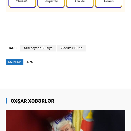
ChatGPT
Perplexity
Claude
Gemini
TAGS
Azərbaycan-Rusiya
Vladimir Putin
MƏNBƏ:
APA
OXŞAR XƏBƏRLƏR