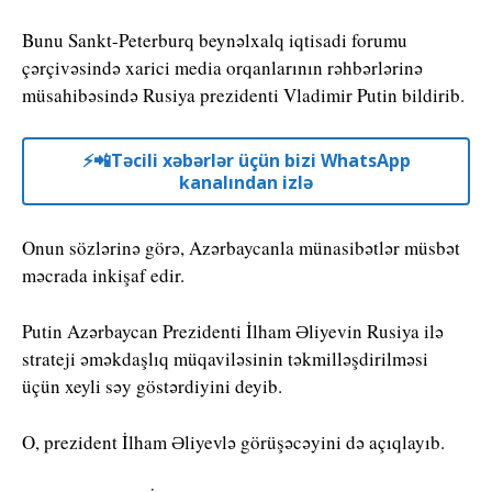
Bunu Sankt-Peterburq beynəlxalq iqtisadi forumu
çərçivəsində xarici media orqanlarının rəhbərlərinə
müsahibəsində Rusiya prezidenti Vladimir Putin bildirib.
⚡️📲Təcili xəbərlər üçün bizi WhatsApp
kanalından izlə
Onun sözlərinə görə, Azərbaycanla münasibətlər müsbət
məcrada inkişaf edir.
Putin Azərbaycan Prezidenti İlham Əliyevin Rusiya ilə
strateji əməkdaşlıq müqaviləsinin təkmilləşdirilməsi
üçün xeyli səy göstərdiyini deyib.
O, prezident İlham Əliyevlə görüşəcəyini də açıqlayıb.