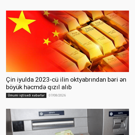
Çin iyulda 2023-cü ilin oktyabrından bəri ən
böyük həcmdə qızıl alıb
07/08/2026
Ümumi iqtisadi xəbərlər