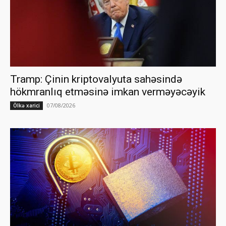
Tramp: Çinin kriptovalyuta sahəsində
hökmranlıq etməsinə imkan verməyəcəyik
07/08/2026
Ölkə xarici