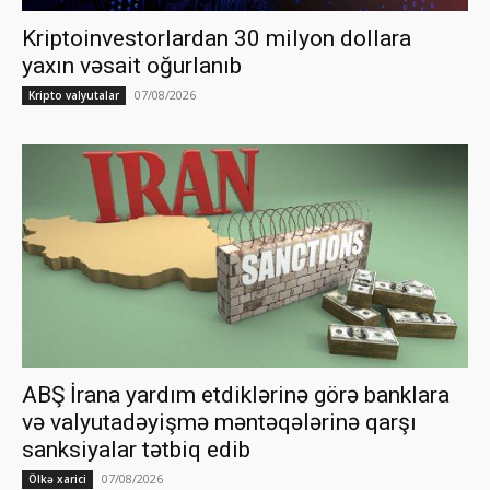
Kriptoinvestorlardan 30 milyon dollara
yaxın vəsait oğurlanıb
07/08/2026
Kripto valyutalar
ABŞ İrana yardım etdiklərinə görə banklara
və valyutadəyişmə məntəqələrinə qarşı
sanksiyalar tətbiq edib
07/08/2026
Ölkə xarici