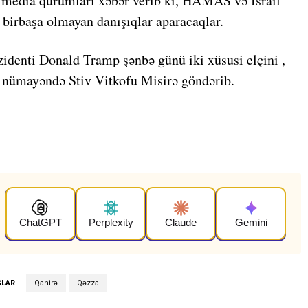
 media qurumları xəbər verib ki, HAMAS və İsrail
i birbaşa olmayan danışıqlar aparacaqlar.
denti Donald Tramp şənbə günü iki xüsusi elçini ,
 nümayəndə Stiv Vitkofu Misirə göndərib.
ChatGPT
Perplexity
Claude
Gemini
GLAR
Qahirə
Qəzza