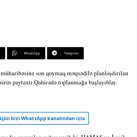
WhatsApp
Telegram
 müharibəsinə son qoymaq məqsədilə planlaşdırılan
irin paytaxtı Qahirədə toplanmağa başlayıblar.
r üçün bizi WhatsApp kanalından izlə