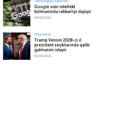
Texnologiya xəbərləri
Google süni intellekt
bölməsində rəhbərliyi dəyişir
06/08/2026
Ölkə xarici
Tramp Vensin 2028-ci il
prezident seçkilərində qalib
gəlməsini istəyir
06/08/2026