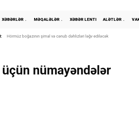
XƏBƏRLƏR
MƏQALƏLƏR
XƏBƏR LENTI
ALƏTLƏR
VA
:
Hörmüz boğazının şimal və cənub dəhlizləri ləğv ediləcək
ı üçün nümayəndələr