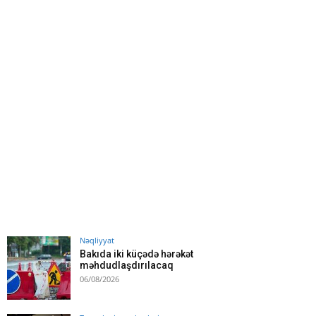
Nəqliyyat
Bakıda iki küçədə hərəkət
məhdudlaşdırılacaq
06/08/2026