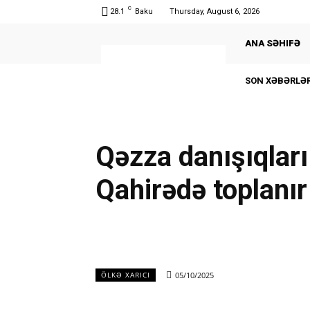
C
28.1
Baku
Thursday, August 6, 2026
ANA SƏHIFƏ
SON XƏBƏRLƏR
Qəzza danışıqlar
Qahirədə toplanır
05/10/2025
ÖLKƏ XARICI