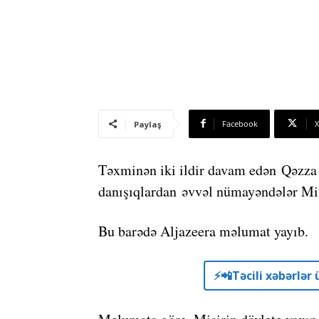
Facebook
X
Paylaş
Təxminən iki ildir davam edən Qəzza
danışıqlardan əvvəl nümayəndələr Mis
Bu barədə Aljazeera məlumat yayıb.
⚡️📲Təcili xəbərlə