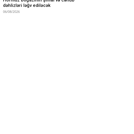
Hörmüz boğazının şimal və cənub
dəhlizləri ləğv ediləcək
06/08/2026