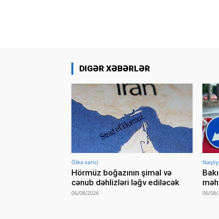
DIGƏR XƏBƏRLƏR
Ölkə xarici
Nəqliy
Hörmüz boğazının şimal və
Bakı
cənub dəhlizləri ləğv ediləcək
məhd
06/08/2026
06/08/