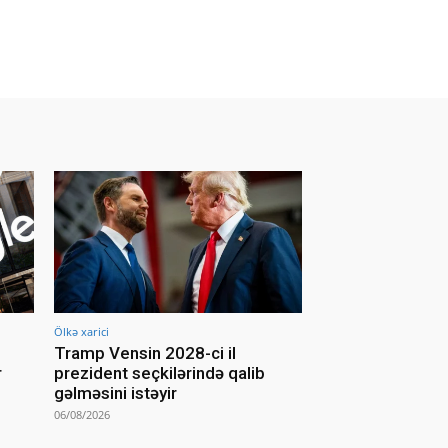
Ölkə xarici
Tramp Vensin 2028-ci il
r
prezident seçkilərində qalib
gəlməsini istəyir
06/08/2026