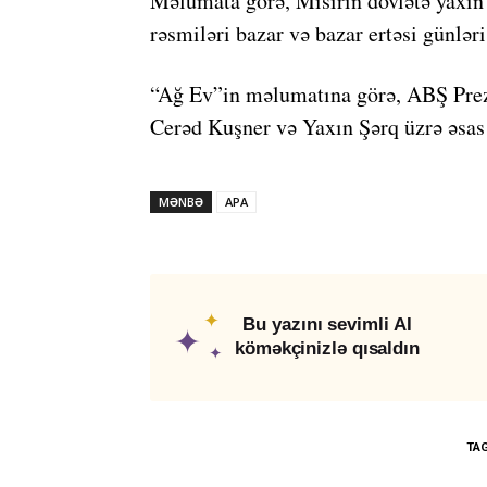
Məlumata görə, Misirin dövlətə yaxın
rəsmiləri bazar və bazar ertəsi günlər
“Ağ Ev”in məlumatına görə, ABŞ Prezi
Cerəd Kuşner və Yaxın Şərq üzrə əsas
MƏNBƏ
APA
✦
Bu yazını sevimli AI
✦
köməkçinizlə qısaldın
✦
TA