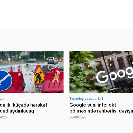
yat
Texnologiya xəbərləri
da iki küçədə hərəkət
Google süni intellekt
udlaşdırılacaq
bölməsində rəhbərliyi dəyişi
2026
06/08/2026