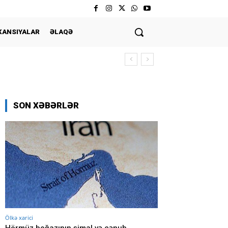
KANSIYALAR
ƏLAQƏ
SON XƏBƏRLƏR
Ölkə xarici