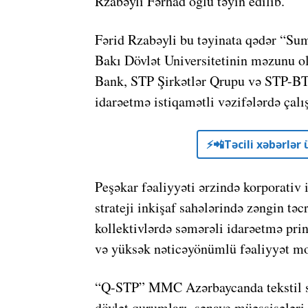
Rzabəyli Fərhad oğlu təyin edilib.
Fərid Rzabəyli bu təyinata qədər “Sum
Bakı Dövlət Universitetinin məzunu o
Bank, STP Şirkətlər Qrupu və STP-BT
idarəetmə istiqamətli vəzifələrdə çalı
⚡️📲Təcili xəbərlə
Peşəkar fəaliyyəti ərzində korporativ 
strateji inkişaf sahələrində zəngin tə
kollektivlərdə səmərəli idarəetmə prin
və yüksək nəticəyönümlü fəaliyyət mod
“Q-STP” MMC Azərbaycanda tekstil sən
dövlət qurumları, sənaye müəssisələri