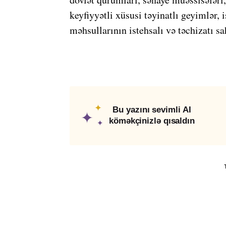
keyfiyyətli xüsusi təyinatlı geyimlər, i
məhsullarının istehsalı və təchizatı sa
✦
Bu yazını sevimli AI
✦
köməkçinizlə qısaldın
✦