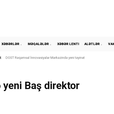
XƏBƏRLƏR
MƏQALƏLƏR
XƏBƏR LENTI
ALƏTLƏR
VA
:
DOST Rəqəmsal İnnovasiyalar Mərkəzində yeni təyinat
yeni Baş direktor