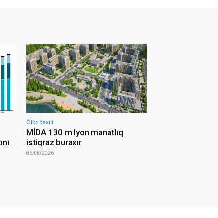
Ölkə daxili
MİDA 130 milyon manatlıq
ını
istiqraz buraxır
06/08/2026