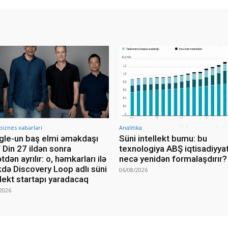
 biznes xəbərləri
Analitika
le-un baş elmi əməkdaşı
Süni intellekt bumu: bu
 Din 27 ildən sonra
texnologiya ABŞ iqtisadiyyat
tdən ayrılır: o, həmkarları ilə
necə yenidən formalaşdırır?
ikdə Discovery Loop adlı süni
06/08/2026
llekt startapı yaradacaq
2026