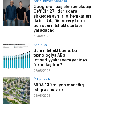
Xarici biznes xəbərləri
Google-un baş elmi əməkdaşı
Ceff Din 27 ildən sonra
şirkətdən ayrılır: o, həmkarları
ilə birlikdə Discovery Loop
adlı süni intellekt startapı
yaradacaq
06/08/2026
Analitika
Süni intellekt bumu: bu
texnologiya ABŞ
iqtisadiyyatını necə yenidən
formalaşdırır?
06/08/2026
Ölkə daxili
MİDA 130 milyon manatlıq
istiqraz buraxır
06/08/2026