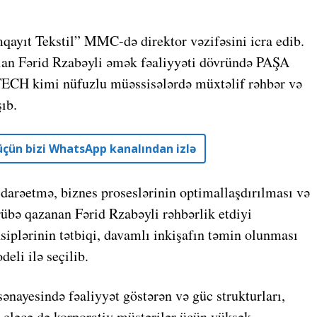
qayıt Tekstil” MMC-də direktor vəzifəsini icra edib.
lan Fərid Rzabəyli əmək fəaliyyəti dövründə PAŞA
ECH kimi nüfuzlu müəssisələrdə müxtəlif rəhbər və
şıb.
r üçün bizi WhatsApp kanalından izlə
idarəetmə, biznes proseslərinin optimallaşdırılması və
crübə qazanan Fərid Rzabəyli rəhbərlik etdiyi
siplərinin tətbiqi, davamlı inkişafın təmin olunması
eli ilə seçilib.
ayesində fəaliyyət göstərən və güc strukturları,
, eləcə də korporativ müştərilər üçün yüksək