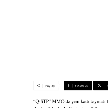
Facebook
Paylaş
“Q-STP” MMC-də yeni kadr təyinatı ba