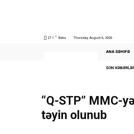
C
27.1
Baku
Thursday, August 6, 2026
ANA SƏHIFƏ
SON XƏBƏRLƏR
“Q-STP” MMC-yə 
təyin olunub