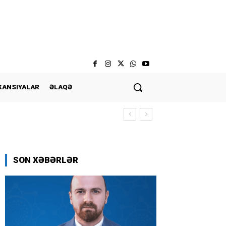
KANSIYALAR
ƏLAQƏ
SON XƏBƏRLƏR