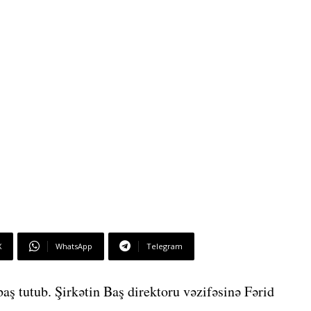
X
WhatsApp
Telegram
ş tutub. Şirkətin Baş direktoru vəzifəsinə Fərid