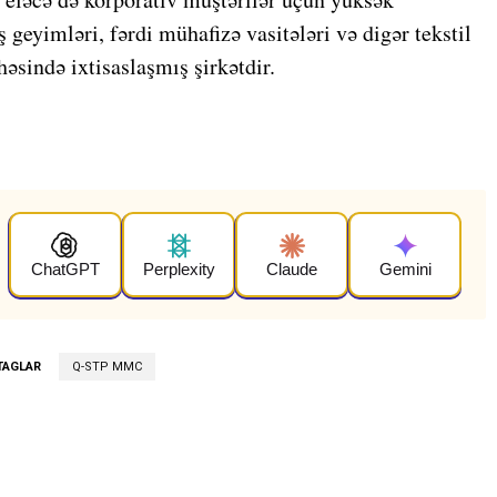
ş geyimləri, fərdi mühafizə vasitələri və digər tekstil
həsində ixtisaslaşmış şirkətdir.
ChatGPT
Perplexity
Claude
Gemini
TAGLAR
Q-STP MMC