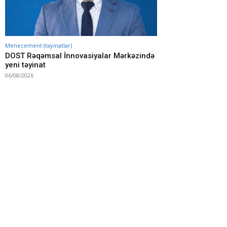
Menecement (təyinatlar)
DOST Rəqəmsal İnnovasiyalar Mərkəzində
yeni təyinat
06/08/2026