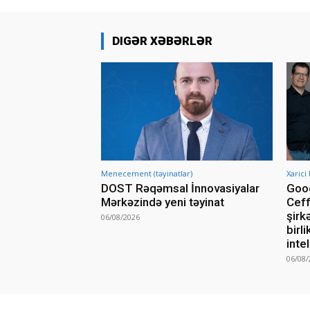
DIGƏR XƏBƏRLƏR
Menecement (təyinatlar)
Xarici
DOST Rəqəmsal İnnovasiyalar
Goog
Mərkəzində yeni təyinat
Ceff
şirkə
06/08/2026
birl
inte
06/08/