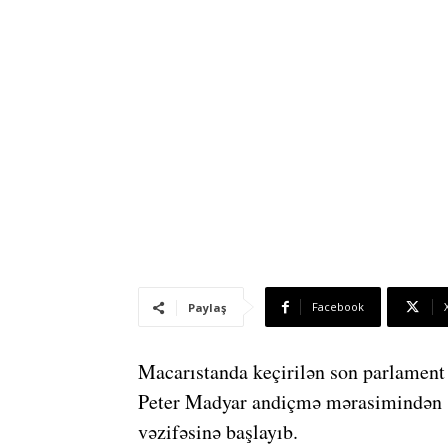
Facebook
Paylaş
Macarıstanda keçirilən son parlament s
Peter Madyar andiçmə mərasimindən s
vəzifəsinə başlayıb.