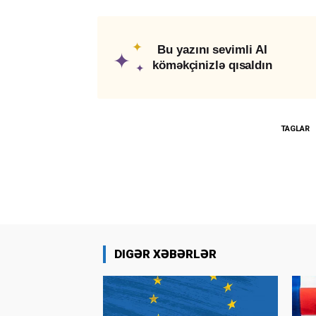
✦
Bu yazını sevimli AI
✦
köməkçinizlə qısaldın
✦
TAGLAR
DIGƏR XƏBƏRLƏR