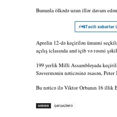
Bununla ölkədə uzun illər davam edən 
⚡️📲Təcili xəbərlə
Aprelin 12-də keçirilən ümumi seçkilə
açılış iclasında and içib və rəsmi şək
199 yerlik Milli Assambleyada keçiri
Səsvermənin nəticəsinə əsasən, Peter 
Bu nəticə ilə Viktor Orbanın 16 illik 
MƏNBƏ
QAFQAZİNFO