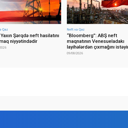
ə Qaz
Neft və Qaz
Yaxın Şərqdə neft hasilatını
“Bloomberg”: ABŞ neft
rmaq niyyətindədir
maqnatının Venesueladakı
layihələrdən çıxmağını istəyi
2026
09/08/2026