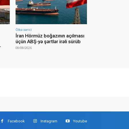
Ölkə xarici
İran Hörmüz boğazının açılması
üçün ABŞ-yə şərtlər irəli sürüb
r
08/08/2026
Facebook
Instagram
Youtube