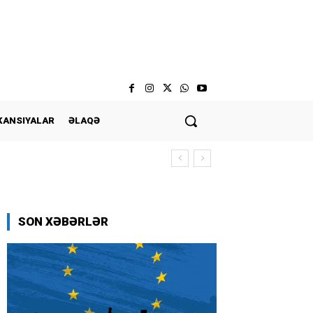
KANSIYALAR
ƏLAQƏ
SON XƏBƏRLƏR