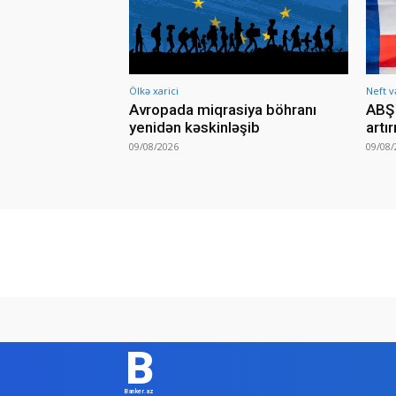
Ölkə xarici
Neft v
Avropada miqrasiya böhranı
ABŞ 
yenidən kəskinləşib
artı
09/08/2026
09/08/
B
Banker.az