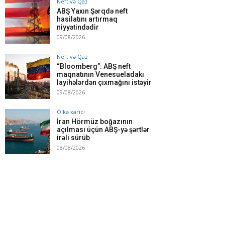
Neft və Qaz
ABŞ Yaxın Şərqdə neft
hasilatını artırmaq
niyyətindədir
09/08/2026
Neft və Qaz
“Bloomberg”: ABŞ neft
maqnatının Venesueladakı
layihələrdən çıxmağını istəyir
09/08/2026
Ölkə xarici
İran Hörmüz boğazının
açılması üçün ABŞ-yə şərtlər
irəli sürüb
08/08/2026