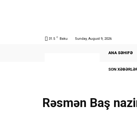
C
31.5
Baku
Sunday, August 9, 2026
ANA SƏHIFƏ
SON XƏBƏRLƏR
Rəsmən Baş nazi