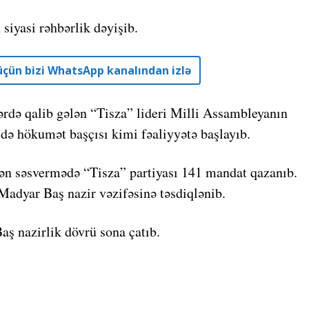
siyasi rəhbərlik dəyişib.
r üçün bizi WhatsApp kanalından izlə
rdə qalib gələn “Tisza” lideri Milli Assambleyanın
ildə hökumət başçısı kimi fəaliyyətə başlayıb.
lən səsvermədə “Tisza” partiyası 141 mandat qazanıb.
Madyar Baş nazir vəzifəsinə təsdiqlənib.
Baş nazirlik dövrü sona çatıb.