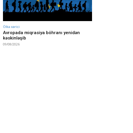
Ölkə xarici
Avropada miqrasiya böhranı yenidən
kəskinləşib
09/08/2026