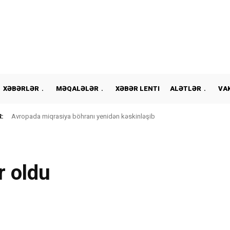
XƏBƏRLƏR
MƏQALƏLƏR
XƏBƏR LENTI
ALƏTLƏR
VA
:
Avropada miqrasiya böhranı yenidən kəskinləşib
r oldu