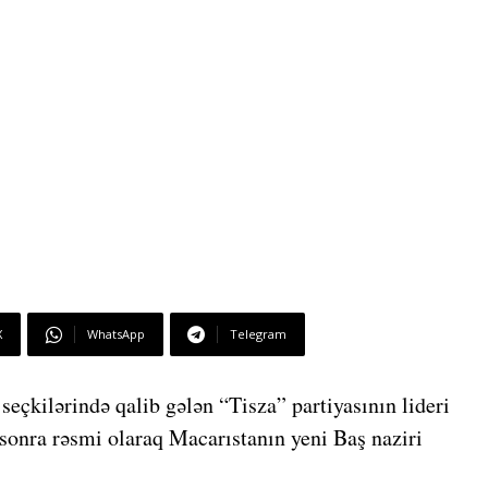
X
WhatsApp
Telegram
eçkilərində qalib gələn “Tisza” partiyasının lideri
onra rəsmi olaraq Macarıstanın yeni Baş naziri