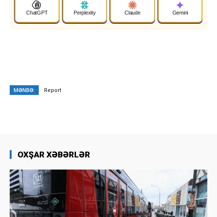
ChatGPT
Perplexity
Claude
Gemini
MƏNBƏ:
Report
OXŞAR XƏBƏRLƏR