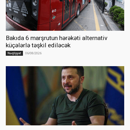
Bakıda 6 marşrutun hərəkəti alternativ
küçələrlə təşkil ediləcək
06/08/2026
Nəqliyyat