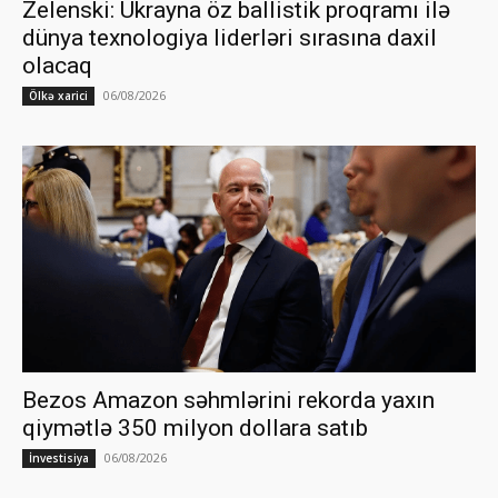
Zelenski: Ukrayna öz ballistik proqramı ilə
dünya texnologiya liderləri sırasına daxil
olacaq
06/08/2026
Ölkə xarici
Bezos Amazon səhmlərini rekorda yaxın
qiymətlə 350 milyon dollara satıb
06/08/2026
İnvestisiya