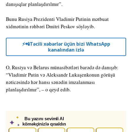
danışıqlar planlaşdırılmır”.
Bunu Rusiya Prezidenti Vladimir Putinin mətbuat
xidmətinin rəhbəri Dmitri Peskov söyləyib.
⚡️📲Təcili xəbərlər üçün bizi WhatsApp
kanalından izlə
O, Rusiya və Belarus münasibətləri barədə də danışıb:
“Vladimir Putin və Aleksandr Lukaşenkonun görüşü
nəticəsində hər hansı sənədin imzalanması
planlaşdırılmır”, – o qeyd edib.
✦
Bu yazını sevimli AI
✦
köməkçinizlə qısaldın
✦