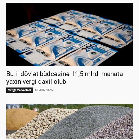
Bu il dövlət büdcəsinə 11,5 mlrd. manata
yaxın vergi daxil olub
06/08/2026
Vergi xəbərləri