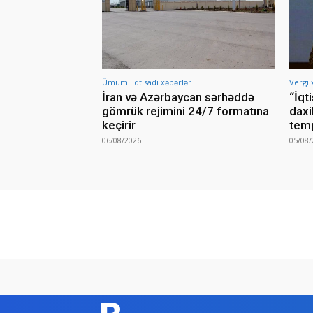
Ümumi iqtisadi xəbərlər
Vergi 
İran və Azərbaycan sərhəddə
“İqt
gömrük rejimini 24/7 formatına
daxi
keçirir
temp
06/08/2026
05/08/