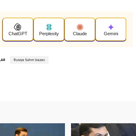
ChatGPT
Perplexity
Claude
Gemini
LAR
Rusiya Səhm bazarı