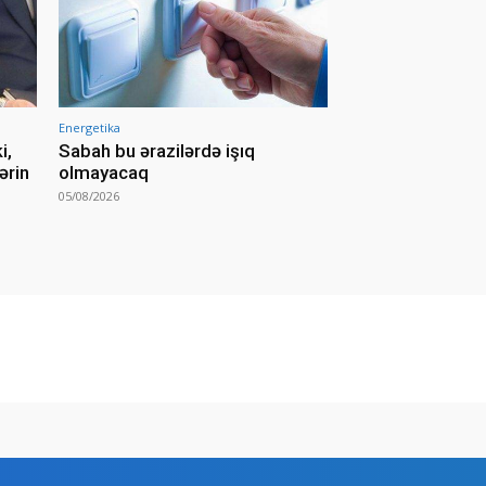
Energetika
i,
Sabah bu ərazilərdə işıq
ərin
olmayacaq
05/08/2026