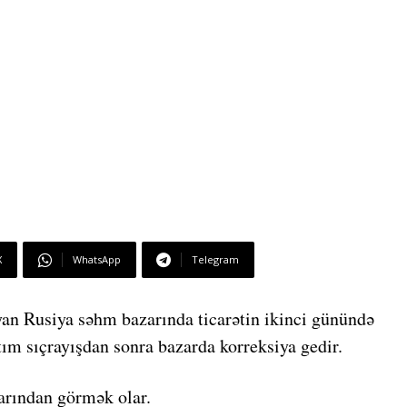
X
WhatsApp
Telegram
yan Rusiya səhm bazarında ticarətin ikinci günündə
ım sıçrayışdan sonra bazarda korreksiya gedir.
arından görmək olar.