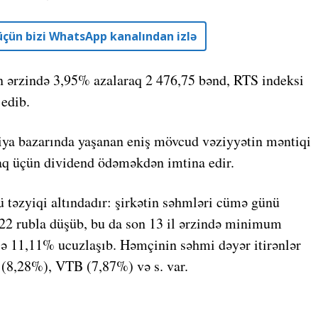
r üçün bizi WhatsApp kanalından izlə
ün ərzində 3,95% azalaraq 2 476,75 bənd, RTS indeksi
 edib.
siya bazarında yaşanan eniş mövcud vəziyyətin məntiqi
maq üçün dividend ödəməkdən imtina edir.
ü təzyiqi altındadır: şirkətin səhmləri cümə günü
22 rubla düşüb, bu da son 13 il ərzində minimum
sə 11,11% ucuzlaşıb. Həmçinin səhmi dəyər itirənlər
 (8,28%), VTB (7,87%) və s. var.