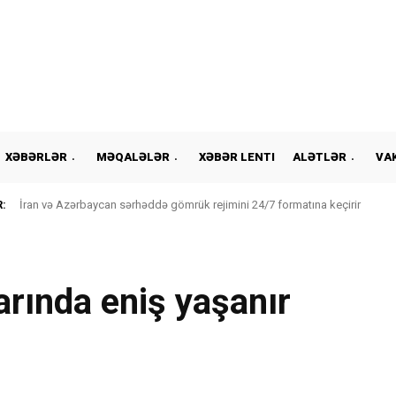
XƏBƏRLƏR
MƏQALƏLƏR
XƏBƏR LENTI
ALƏTLƏR
VA
:
İran və Azərbaycan sərhəddə gömrük rejimini 24/7 formatına keçirir
rında eniş yaşanır