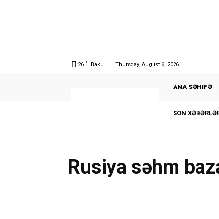
C
26
Baku
Thursday, August 6, 2026
ANA SƏHIFƏ
SON XƏBƏRLƏR
Rusiya səhm baza