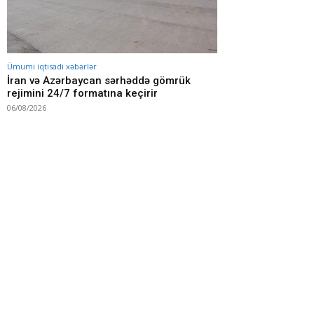
Ümumi iqtisadi xəbərlər
İran və Azərbaycan sərhəddə gömrük
rejimini 24/7 formatına keçirir
06/08/2026