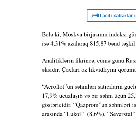
⚡️📲Təcili xəbərlə
Belə ki, Moskva birjasının indeksi g
isə 4,31% azalaraq 815,87 bənd təşkil
Analitiklərin fikrincə, cümə günü Ru
əksidir. Çoxları öz likvidliyini qoru
“Aeroflot”un səhmləri satıcıların gücl
17,9% ucuzlaşıb və bir səhm üçün 25,
göstəricidir. “Qazprom”un səhmləri i
arasında “Lukoil” (8,6%), “Severstal”