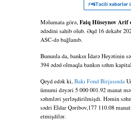
⚡️📲Təcili xəbərlə
Faiq Hüseynov Arif 
Məlumata görə,
ədədini sahib olub. Əqd 16 dekabr 2021
ASC-də bağlanıb.
Bununla da, bankın İdarə Heyətinin sə
394 ədəd olmaqla bankın səhm kapital
Qeyd edək ki,
Bakı Fond Birjasında
Un
ümumi dəyəri 5 000 001.92 manat məb
səhmləri yerləşdirilmişdi. Həmin səh
sədri Eldar Qəribov,177 110.08 manat
etmişdilər.