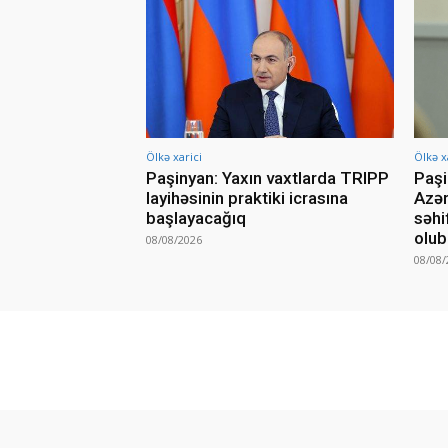
Ölkə xarici
Ölkə x
Paşinyan: Yaxın vaxtlarda TRIPP
Paşi
layihəsinin praktiki icrasına
Azər
başlayacağıq
səhi
olub
08/08/2026
08/08/