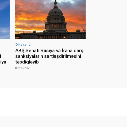
Ölkə xarici
ABŞ Senatı Rusiya və İrana qarşı
i
sanksiyaların sərtləşdirilməsini
iya
təsdiqləyib
08/08/2026