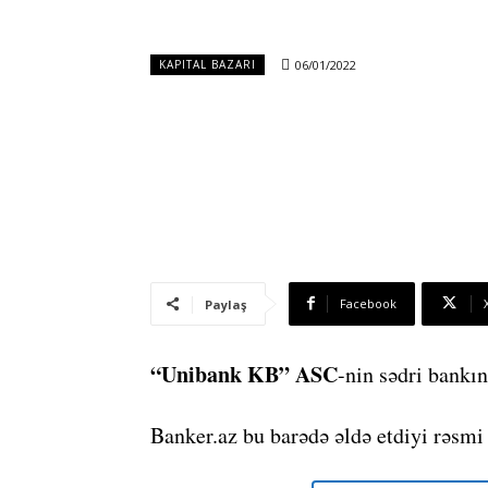
06/01/2022
KAPITAL BAZARI
Facebook
Paylaş
“Unibank KB” ASC
-nin sədri bankın
Banker.az bu barədə əldə etdiyi rəsmi 