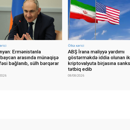
arici
Ölkə xarici
nyan: Ermənistanla
ABŞ İrana maliyyə yardımı
baycan arasında münaqişə
göstərməkdə iddia olunan ik
fəsi bağlanıb, sülh bərqərar
kriptovalyuta birjasına sanks
tətbiq edib
2026
08/08/2026