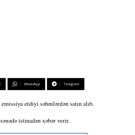
X
WhatsApp
Telegram
 emissiya etdiyi səhmlərdən satın alıb.
sənədə istinadən xəbər verir.