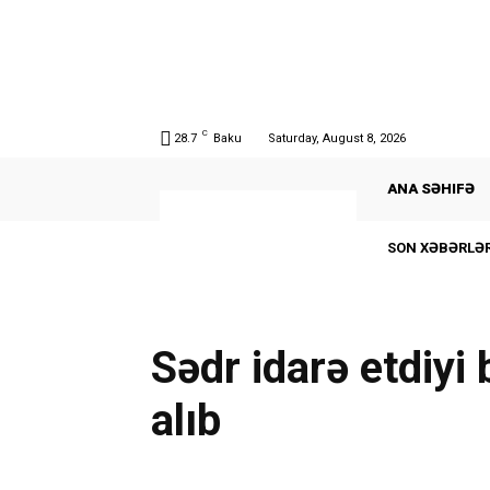
C
28.7
Baku
Saturday, August 8, 2026
ANA SƏHIFƏ
SON XƏBƏRLƏR
Sədr idarə etdiyi
alıb