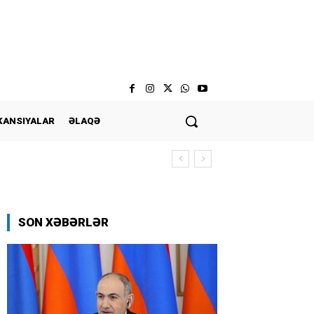
KANSIYALAR
ƏLAQƏ
SON XƏBƏRLƏR