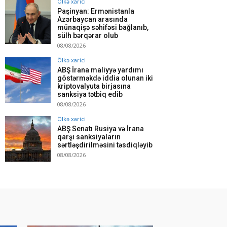
Ölkə xarici
Paşinyan: Ermənistanla
Azərbaycan arasında
münaqişə səhifəsi bağlanıb,
sülh bərqərar olub
08/08/2026
Ölkə xarici
ABŞ İrana maliyyə yardımı
göstərməkdə iddia olunan iki
kriptovalyuta birjasına
sanksiya tətbiq edib
08/08/2026
Ölkə xarici
ABŞ Senatı Rusiya və İrana
qarşı sanksiyaların
sərtləşdirilməsini təsdiqləyib
08/08/2026