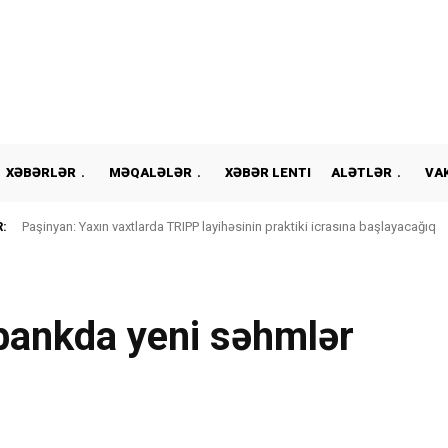
XƏBƏRLƏR
MƏQALƏLƏR
XƏBƏR LENTI
ALƏTLƏR
VA
:
Paşinyan: Yaxın vaxtlarda TRIPP layihəsinin praktiki icrasına başlayacağıq
 bankda yeni səhmlər