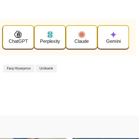
ChatGPT
Perplexity
Claude
Gemini
Faiq Hüseynov
Unibank