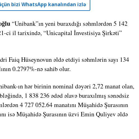
r üçün bizi WhatsApp kanalından izlə
oğlu
“Unibank”ın yeni buraxdığı səhmlərdən 5 142
-ci il tarixində, “Unicapital İnvestisiya Şirkəti”
dri Faiq Hüseynovun əldə etdiyi səhmlərin sayı 134
ının 0.2797%-nə sahib olur.
ibank-ın hər birinin nominal dəyəri 2,72 manat olan,
ləğində, 1 838 236 ədəd əlavə buraxılmış sənədsiz
mlərdən 4 727 052.64 manatını Müşahidə Şurasının
ını isə Müşahidə Şurasının üzvi Emin Quliyev əldə