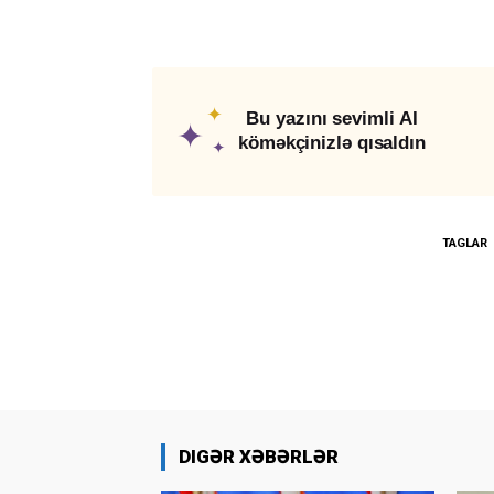
✦
Bu yazını sevimli AI
✦
köməkçinizlə qısaldın
✦
TAGLAR
DIGƏR XƏBƏRLƏR