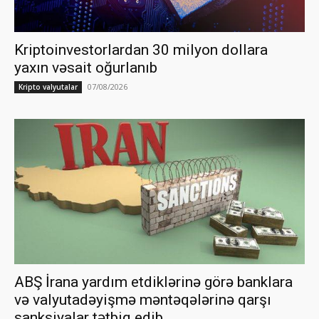
Kriptoinvestorlardan 30 milyon dollara
yaxın vəsait oğurlanıb
07/08/2026
Kripto valyutalar
ABŞ İrana yardım etdiklərinə görə banklara
və valyutadəyişmə məntəqələrinə qarşı
sanksiyalar tətbiq edib