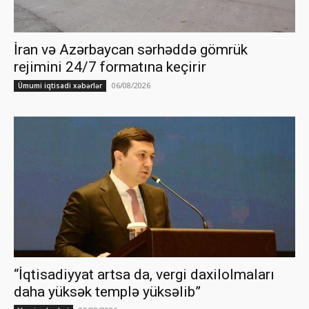
İran və Azərbaycan sərhəddə gömrük
rejimini 24/7 formatına keçirir
06/08/2026
Ümumi iqtisadi xəbərlər
“İqtisadiyyat artsa da, vergi daxilolmaları
daha yüksək templə yüksəlib”