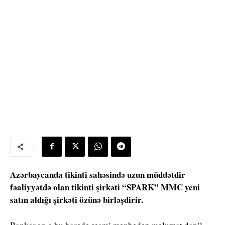
Azərbaycanda tikinti sahəsində uzun müddətdir
fəaliyyətdə olan tikinti şirkəti “SPARK” MMC yeni
satın aldığı şirkəti özünə birləşdirir.