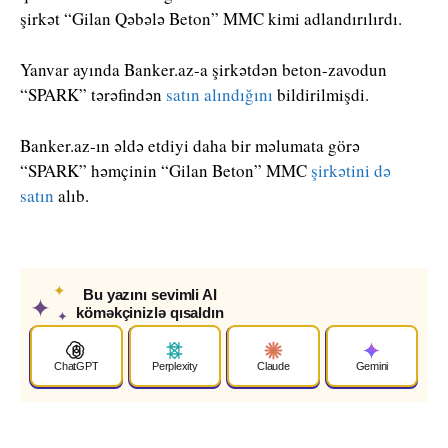
şirkət “Gilan Qəbələ Beton” MMC kimi adlandırılırdı.
Yanvar ayında Banker.az-a şirkətdən beton-zavodun
“SPARK” tərəfindən
satın alındığını
bildirilmişdi.
Banker.az-ın əldə etdiyi daha bir məlumata görə
“SPARK” həmçinin “Gilan Beton” MMC
şirkətini də
satın
alıb.
✦
Bu yazını sevimli AI
✦
köməkçinizlə qısaldın
✦
ChatGPT
Perplexity
Claude
Gemini