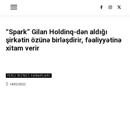
“Spark” Gilan Holdinq-dən aldığı
şirkətin özünə birləşdirir, fəaliyyətinə
xitam verir
YERLI BIZNES XƏBƏRLƏRI
14/02/2022