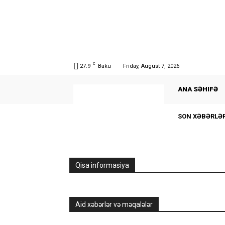
C
27.9
Baku
Friday, August 7, 2026
ANA SƏHIFƏ
SON XƏBƏRLƏ
Qisa informasiya
Aid xəbərlər və məqalələr