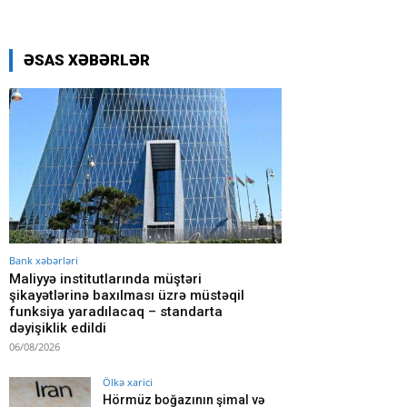
ƏSAS XƏBƏRLƏR
Bank xəbərləri
Maliyyə institutlarında müştəri
şikayətlərinə baxılması üzrə müstəqil
funksiya yaradılacaq – standarta
dəyişiklik edildi
06/08/2026
Ölkə xarici
Hörmüz boğazının şimal və