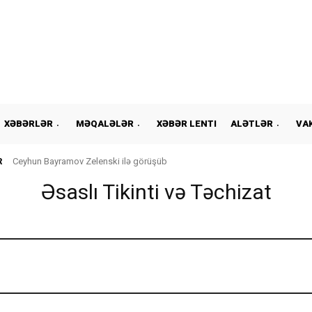
XƏBƏRLƏR
MƏQALƏLƏR
XƏBƏR LENTI
ALƏTLƏR
VA
R
Ceyhun Bayramov Zelenski ilə görüşüb
Əsaslı Tikinti və Təchizat