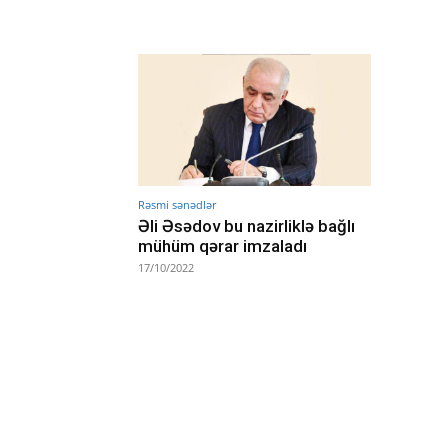
Rəsmi sənədlər
Əli Əsədov bu nazirliklə bağlı
mühüm qərar imzaladı
17/10/2022