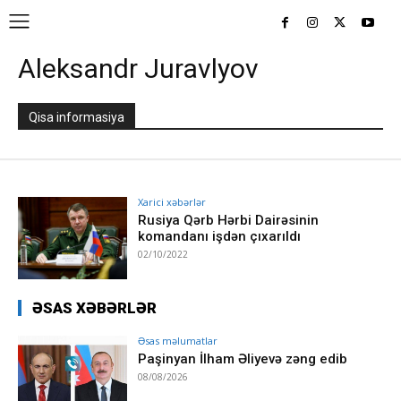
Aleksandr Juravlyov
Qisa informasiya
Xarici xəbərlər
Rusiya Qərb Hərbi Dairəsinin
komandanı işdən çıxarıldı
02/10/2022
ƏSAS XƏBƏRLƏR
Əsas məlumatlar
Paşinyan İlham Əliyevə zəng edib
08/08/2026