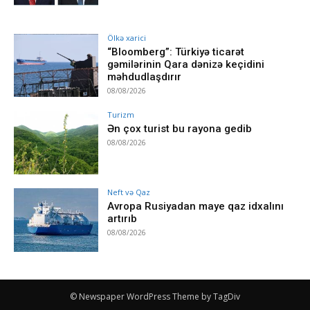
Ölkə xarici
“Bloomberg”: Türkiyə ticarət
gəmilərinin Qara dənizə keçidini
məhdudlaşdırır
08/08/2026
Turizm
Ən çox turist bu rayona gedib
08/08/2026
Neft və Qaz
Avropa Rusiyadan maye qaz idxalını
artırıb
08/08/2026
© Newspaper WordPress Theme by TagDiv