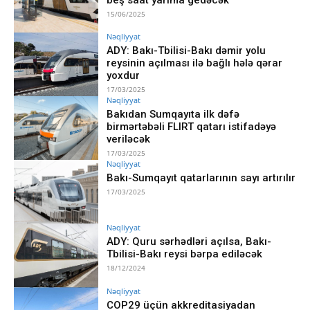
15/06/2025
Nəqliyyat
ADY: Bakı-Tbilisi-Bakı dəmir yolu
reysinin açılması ilə bağlı hələ qərar
yoxdur
17/03/2025
Nəqliyyat
Bakıdan Sumqayıta ilk dəfə
birmərtəbəli FLIRT qatarı istifadəyə
veriləcək
17/03/2025
Nəqliyyat
Bakı-Sumqayıt qatarlarının sayı artırılır
17/03/2025
Nəqliyyat
ADY: Quru sərhədləri açılsa, Bakı-
Tbilisi-Bakı reysi bərpa ediləcək
18/12/2024
Nəqliyyat
COP29 üçün akkreditasiyadan