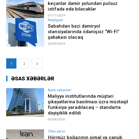
keçənlər dəmir yolundan pulsuz
istifadə edə biləcəklər
01/11/2024
Nəqliyyat
Sabahdan bəzi dəmiryol
stansiyalarında ödənişsiz “Wi-Fi”
şəbəkəsi olacaq
23/09/2024
1
2
ƏSAS XƏBƏRLƏR
Bank xəbərləri
Maliyyə institutlarında müştəri
şikayətlərinə baxılması üzrə müstəqil
funksiya yaradılacaq – standarta
dəyişiklik edildi
06/08/2026
Ölkə xarici
Hörmüz boğazının şimal və cənub