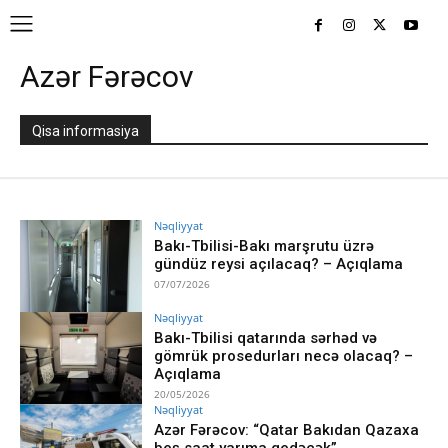
Azər Fərəcov
Qisa informasiya
Nəqliyyat
Bakı-Tbilisi-Bakı marşrutu üzrə
gündüz reysi açılacaq? – Açıqlama
07/07/2026
Nəqliyyat
Bakı-Tbilisi qatarında sərhəd və
gömrük prosedurları necə olacaq? –
Açıqlama
20/05/2026
Nəqliyyat
Azər Fərəcov: “Qatar Bakıdan Qazaxa
beş saat yarıma gedəcək”