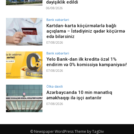
dəyişiklik edildi
06/08/2026
Bank xəbərləri
Kartdan-karta köçürmələrlə bağlı
açıqlama – İstədiyiniz qədər köçürmə
edə bilərsiniz
07/08/2026
Bank xəbərləri
Yelo Bank-dan ilk kreditə özəl 1%
endirim və 0% komissiya kampaniyası!
07/08/2026
Ölkə daxili
Azərbaycanda 10 min manatlıq
əməkhaqqı ilə işçi axtarılır
07/08/2026
© Newspaper WordPress Theme by TagDiv