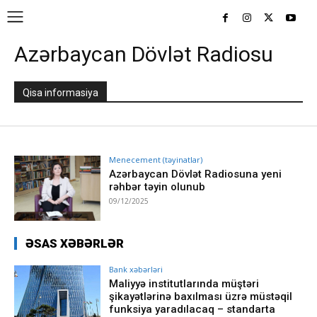
Azərbaycan Dövlət Radiosu
Qisa informasiya
Menecement (təyinatlar)
Azərbaycan Dövlət Radiosuna yeni
rəhbər təyin olunub
09/12/2025
ƏSAS XƏBƏRLƏR
Bank xəbərləri
Maliyyə institutlarında müştəri
şikayətlərinə baxılması üzrə müstəqil
funksiya yaradılacaq – standarta