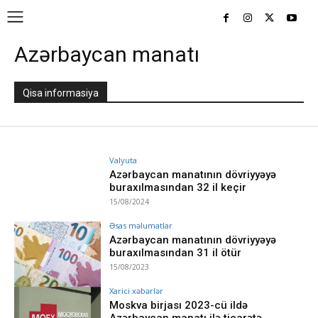
Azərbaycan manatı
Qisa informasiya
Valyuta
Azərbaycan manatının dövriyyəyə
buraxılmasından 32 il keçir
15/08/2024
Əsas məlumatlar
Azərbaycan manatının dövriyyəyə
buraxılmasından 31 il ötür
15/08/2023
Xarici xəbərlər
Moskva birjası 2023-cü ildə
Azərbaycan manatı ilə ticarətə