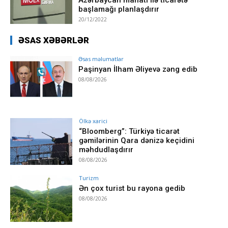
başlamağı planlaşdırır
20/12/2022
ƏSAS XƏBƏRLƏR
Əsas məlumatlar
Paşinyan İlham Əliyevə zəng edib
08/08/2026
Ölkə xarici
“Bloomberg”: Türkiyə ticarət
gəmilərinin Qara dənizə keçidini
məhdudlaşdırır
08/08/2026
Turizm
Ən çox turist bu rayona gedib
08/08/2026