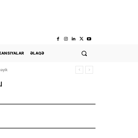
KANSIYALAR
ƏLAQƏ
cəyik
u