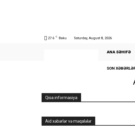
C
27.6
Baku
Saturday, August 8, 2026
ANA SƏHIFƏ
SON XƏBƏRLƏ
Qisa informasiya
Aid xəbərlər və məqalələr