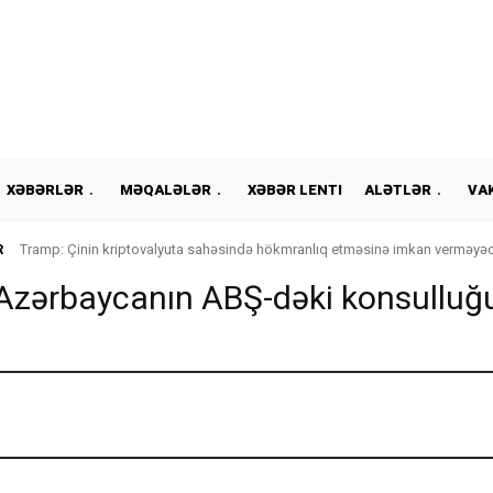
XƏBƏRLƏR
MƏQALƏLƏR
XƏBƏR LENTI
ALƏTLƏR
VA
R
Tramp: Çinin kriptovalyuta sahəsində hökmranlıq etməsinə imkan verməyə
Azərbaycanın ABŞ-dəki konsulluğ