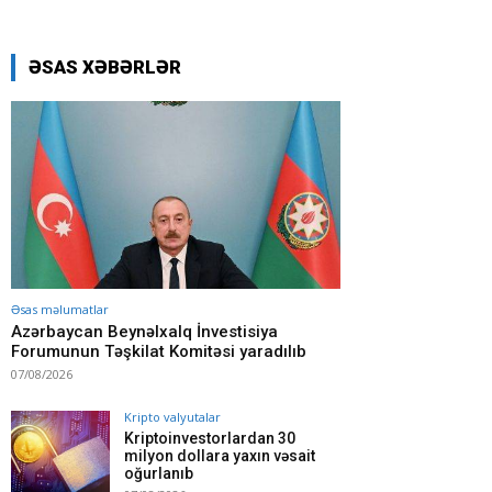
ƏSAS XƏBƏRLƏR
Əsas məlumatlar
Azərbaycan Beynəlxalq İnvestisiya
Forumunun Təşkilat Komitəsi yaradılıb
07/08/2026
Kripto valyutalar
Kriptoinvestorlardan 30
milyon dollara yaxın vəsait
oğurlanıb