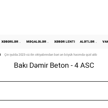
XƏBƏRLƏR
MƏQALƏLƏR
XƏBƏR LENTI
ALƏTLƏR
VA
R
Çin iyulda 2023-cü ilin oktyabrından bəri ən böyük həcmdə qızıl alıb
Bakı Dəmir Beton - 4 ASC