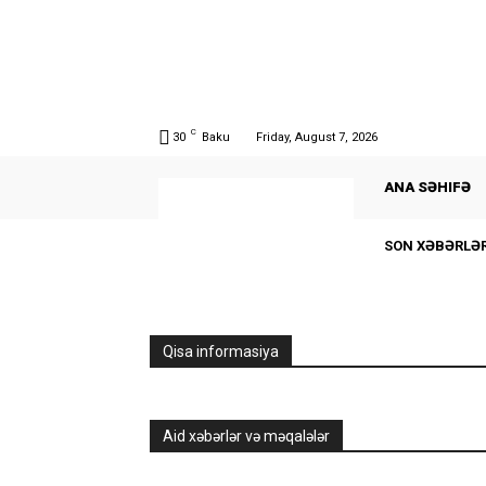
C
30
Baku
Friday, August 7, 2026
ANA SƏHIFƏ
SON XƏBƏRLƏ
Qisa informasiya
Aid xəbərlər və məqalələr