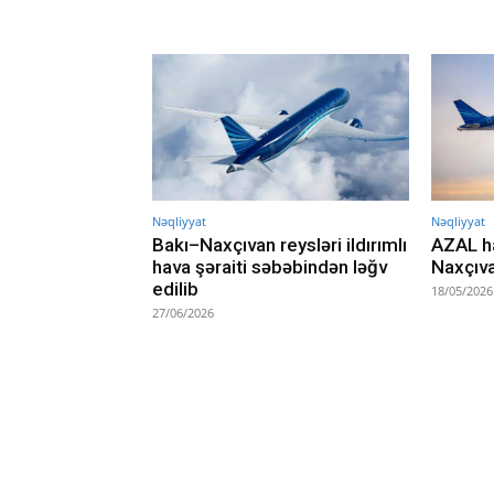
Nəqliyyat
Nəqliyyat
Bakı–Naxçıvan reysləri ildırımlı
AZAL ha
hava şəraiti səbəbindən ləğv
Naxçıva
edilib
18/05/2026
27/06/2026