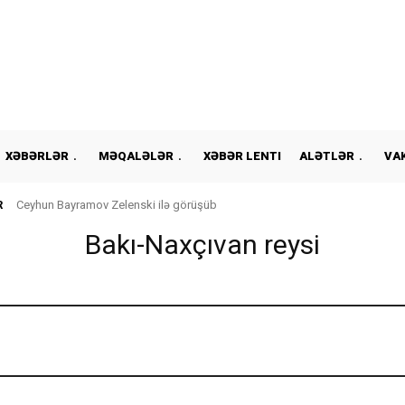
XƏBƏRLƏR
MƏQALƏLƏR
XƏBƏR LENTI
ALƏTLƏR
VA
R
Ceyhun Bayramov Zelenski ilə görüşüb
Bakı-Naxçıvan reysi