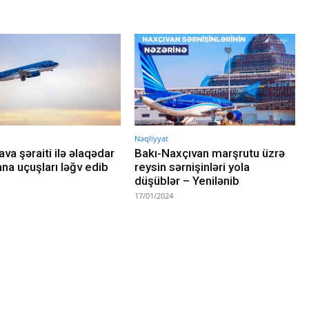
Nəqliyyat
va şəraiti ilə əlaqədar
Bakı-Naxçıvan marşrutu üzrə
na uçuşları ləğv edib
reysin sərnişinləri yola
düşüblər – Yenilənib
17/01/2024