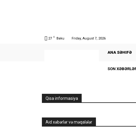
C
27
Baku
Friday, August 7, 2026
ANA SƏHIFƏ
SON XƏBƏRLƏ
Qisa informasiya
Aid xəbərlər və məqalələr