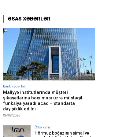
ƏSAS XƏBƏRLƏR
Bank xəbərləri
Maliyyə institutlarında müştəri
şikayətlərinə baxılması üzrə müstəqil
funksiya yaradılacaq – standarta
dəyişiklik edildi
06/08/2026
Ölkə xarici
Hörmüz boğazının şimal və