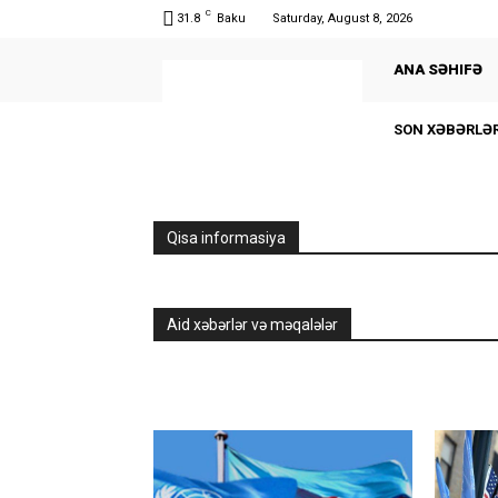
C
31.8
Baku
Saturday, August 8, 2026
ANA SƏHIFƏ
SON XƏBƏRLƏ
Qisa informasiya
Aid xəbərlər və məqalələr