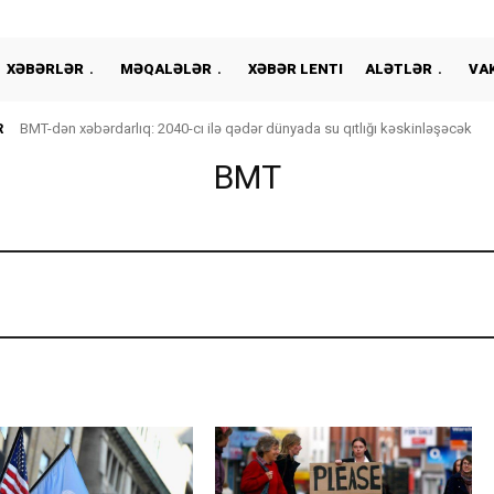
XƏBƏRLƏR
MƏQALƏLƏR
XƏBƏR LENTI
ALƏTLƏR
VA
R
BMT-dən xəbərdarlıq: 2040-cı ilə qədər dünyada su qıtlığı kəskinləşəcək
BMT