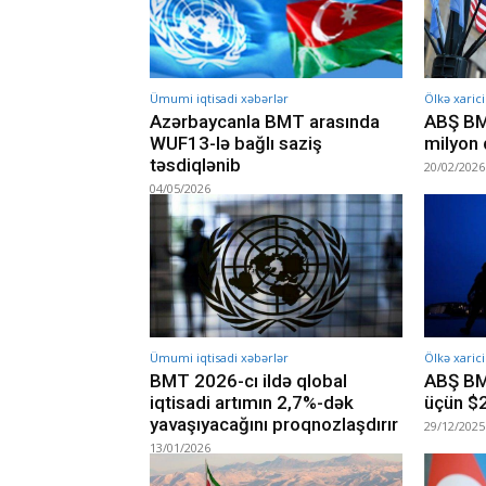
Ümumi iqtisadi xəbərlər
Ölkə xarici
Azərbaycanla BMT arasında
ABŞ BM
WUF13-lə bağlı saziş
milyon 
təsdiqlənib
20/02/2026
04/05/2026
Ümumi iqtisadi xəbərlər
Ölkə xarici
BMT 2026-cı ildə qlobal
ABŞ BM
iqtisadi artımın 2,7%-dək
üçün $2
yavaşıyacağını proqnozlaşdırır
29/12/2025
13/01/2026