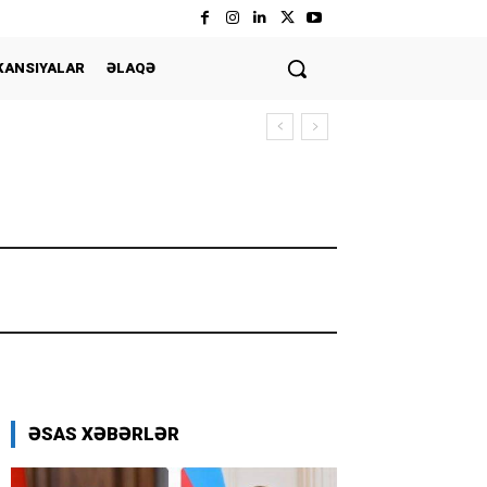
KANSIYALAR
ƏLAQƏ
ƏSAS XƏBƏRLƏR