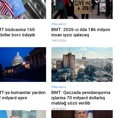
Ölkə xarici
T büdcəsinə 160
BMT: 2026-cı ildə 186 milyon
dollar borc ödəyib
insan işsiz qalacaq
14/01/2026
Ölkə xarici
T-yə humanitar yardım
BMT: Qəzzada yenidənqurma
 milyard ayırır
işlərinə 70 milyard dollarlıq
məbləğ sözü verilib
14/10/2025