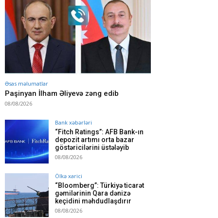
Əsas məlumatlar
Paşinyan İlham Əliyevə zəng edib
08/08/2026
Bank xəbərləri
“Fitch Ratings”: AFB Bank-ın
depozit artımı orta bazar
göstəricilərini üstələyib
08/08/2026
Ölkə xarici
“Bloomberg”: Türkiyə ticarət
gəmilərinin Qara dənizə
keçidini məhdudlaşdırır
08/08/2026