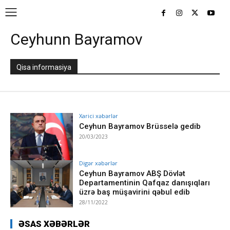
Ceyhunn Bayramov
Qisa informasiya
Xarici xəbərlər
Ceyhun Bayramov Brüsselə gedib
20/03/2023
Digər xəbərlər
Ceyhun Bayramov ABŞ Dövlət
Departamentinin Qafqaz danışıqları
üzrə baş müşavirini qəbul edib
28/11/2022
ƏSAS XƏBƏRLƏR