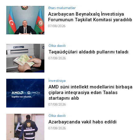
Əsas məlumatlar
Azərbaycan Beynəlxalq İnvestisiya
Forumunun Təşkilat Komitəsi yaradılıb
07/08/2026
Ölkə daxili
Təqaüdçüləri aldadıb pullarını taladı
07/08/2026
İnvestisiya
AMD süni intellekt modellərini birbaşa
çiplərə inteqrasiya edən Taalas
startapını alıb
07/08/2026
Ölkə daxili
Azərbaycanda vəkil həbs edildi
07/08/2026