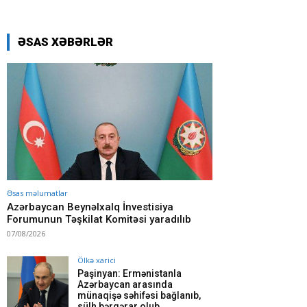
ƏSAS XƏBƏRLƏR
Əsas məlumatlar
Azərbaycan Beynəlxalq İnvestisiya
Forumunun Təşkilat Komitəsi yaradılıb
07/08/2026
Ölkə xarici
Paşinyan: Ermənistanla
Azərbaycan arasında
münaqişə səhifəsi bağlanıb,
sülh bərqərar olub