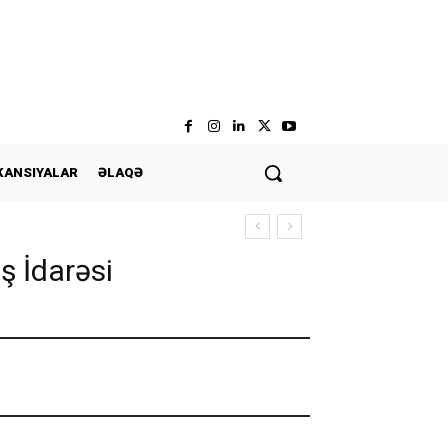
KANSIYALAR
ƏLAQƏ
aş İdarəsi