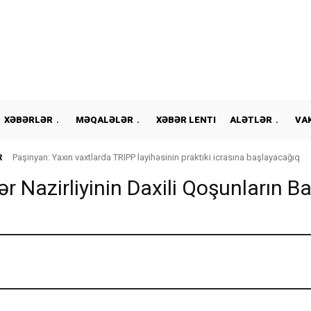
XƏBƏRLƏR
MƏQALƏLƏR
XƏBƏR LENTI
ALƏTLƏR
VA
R
Paşinyan: Yaxın vaxtlarda TRIPP layihəsinin praktiki icrasına başlayacağıq
lər Nazirliyinin Daxili Qoşunların B