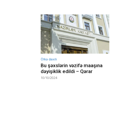
Ölkə daxili
Bu şəxslərin vəzifə maaşına
dəyişiklik edildi – Qərar
10/10/2024