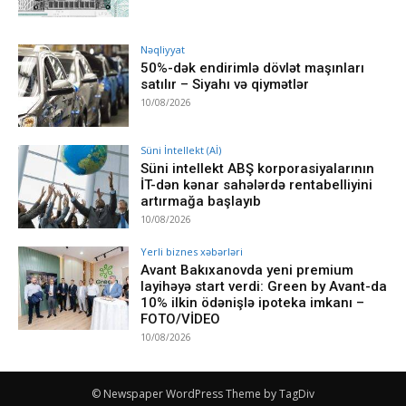
Nəqliyyat
50%-dək endirimlə dövlət maşınları
satılır – Siyahı və qiymətlər
10/08/2026
Süni İntellekt (Aİ)
Süni intellekt ABŞ korporasiyalarının
İT-dən kənar sahələrdə rentabelliyini
artırmağa başlayıb
10/08/2026
Yerli biznes xəbərləri
Avant Bakıxanovda yeni premium
layihəyə start verdi: Green by Avant-da
10% ilkin ödənişlə ipoteka imkanı –
FOTO/VİDEO
10/08/2026
© Newspaper WordPress Theme by TagDiv