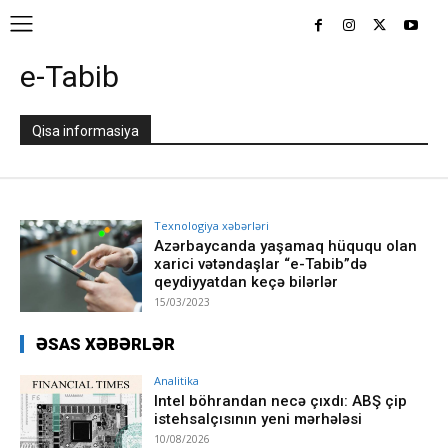
e-Tabib
Qisa informasiya
Texnologiya xəbərləri
Azərbaycanda yaşamaq hüququ olan
xarici vətəndaşlar “e-Tabib”də
qeydiyyatdan keçə bilərlər
15/03/2023
ƏSAS XƏBƏRLƏR
Analitika
Intel böhrandan necə çıxdı: ABŞ çip
istehsalçısının yeni mərhələsi
10/08/2026